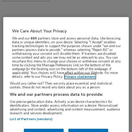
okt 2018
We Care About Your Privacy
We and our
889
partners store and access personal data, like browsing
data or unique identifiers, on your device. Selecting "I Accept" enables
Vakgebieden:
tracking technologies to support the purposes shown under "we and our
partners process data to provide," whereas selecting "Reject All" or
Longziekten
withdrawing your consent will disable them. If trackers are disabled,
some content and ads you see may not be as relevant to you. You can
resurface this menu to change your choices or withdraw consent at any
time by clicking the Manage Preferences link on the bottom of the
Aandachtsgebieden:
webpage [or the floating icon on the bottom-left of the webpage, if
applicable]. Your choices will have effect within our Website. For more
Pneumonie
details, refer to our Privacy Policy.
Privacy statement
Would you rather not? Then we only place essential and statistical
cookies, these do not record any data about you as a person
We and our partners process data to provide:
Use precise geolocation data. Actively scan device characteristics for
identification. Store and/or access information on a device. Personalised
advertising and content, advertising and content measurement, audience
research and services development.
Log hier in om volledige
List of Partners (vendors)
toegang te krijgen.