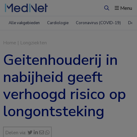
Menu
Zoeken
Alle vakgebieden
Cardiologie
Coronavirus (COVID-19)
Derm
Home
|
Longziekten
Geitenhouderij in
nabijheid geeft
verhoogd risico op
longontsteking
Delen via: