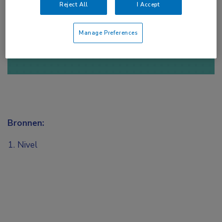
Reject All
I Accept
of
Account maken
Login
Manage Preferences
Bronnen:
Nivel