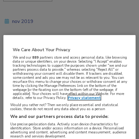
nov 2019
Vakgebieden:
We Care About Your Privacy
Huisartsgeneeskunde
We and our
889
partners store and access personal data, like browsing
data or unique identifiers, on your device. Selecting "I Accept" enables
tracking technologies to support the purposes shown under "we and our
partners process data to provide," whereas selecting "Reject All" or
withdrawing your consent will disable them. If trackers are disabled,
some content and ads you see may not be as relevant to you. You can
resurface this menu to change your choices or withdraw consent at any
time by clicking the Manage Preferences link on the bottom of the
webpage [or the floating icon on the bottom-left of the webpage, if
applicable]. Your choices will have effect within our Website. For more
Huisartsen krijgen kwetsbare patiënten zoals
details, refer to our Privacy Policy.
Privacy statement
Would you rather not? Then we only place essential and statistical
dementerende ouderen, psychiatrische patiënten,
cookies, these do not record any data about you as a person
chronisch zieken en jongeren met psychische
We and our partners process data to provide:
problemen steeds moeilijker doorverwezen naar
Use precise geolocation data. Actively scan device characteristics for
identification. Store and/or access information on a device. Personalised
de juiste zorg. Dat blijkt uit een peiling van
advertising and content, advertising and content measurement, audience
research and services development.