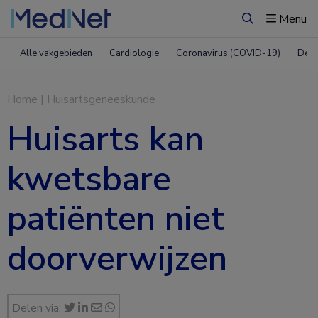
Menu
Zoeken
Alle vakgebieden
Cardiologie
Coronavirus (COVID-19)
Derm
Home
|
Huisartsgeneeskunde
Huisarts kan
kwetsbare
patiënten niet
doorverwijzen
Delen via: