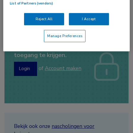
actiecomité
Het Roer Moet Om
die begin
List of Partners (vendors)
november werd gehouden onder de 8400
huisartsen.
Reject All
I Accept
Manage Preferences
Log hier in om volledige
toegang te krijgen.
of
Account maken
Login
Bekijk ook onze
nascholingen voor