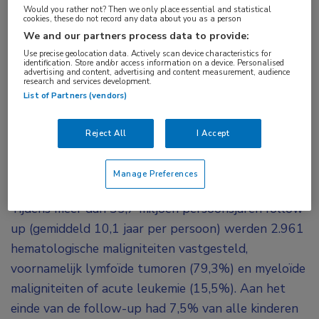
Would you rather not? Then we only place essential and statistical
ct-scan
cookies, these do not record any data about you as a person
We and our partners process data to provide:
Use precise geolocation data. Actively scan device characteristics for
In een retrospectieve cohortstudie met meer dan
identification. Store and/or access information on a device. Personalised
advertising and content, advertising and content measurement, audience
3,7 miljoen kinderen uit de VS en Canada, werd
research and services development.
een dosis-responsrelatie gevonden tussen de
List of Partners (vendors)
cumulatieve stralingsdosis op het beenmerg en
Reject All
I Accept
het risico op hematologische maligniteiten.
De kinderen waren geboren tussen 1996 en 2016,
Manage Preferences
en werden gevolgd tot uiterlijk 31 december 2017.
Tijdens meer dan 35,7 miljoen persoonsjaren follow-
up (gemiddeld 10,1 jaar per persoon) werden 2.961
hematologische maligniteiten vastgesteld,
voornamelijk lymfoïde tumoren (79,3%) en myeloïde
maligniteiten of acute leukemie (15,5%). Aan het
einde van de follow-up had 7,5% van alle kinderen