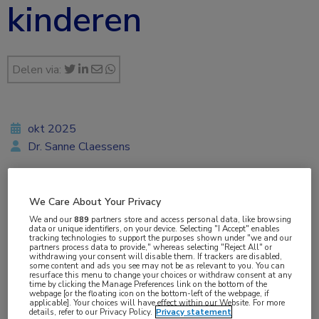
kinderen
Delen via:
okt 2025
Dr. Sanne Claessens
We Care About Your Privacy
Vakgebieden:
We and our
889
partners store and access personal data, like browsing
Hematologie
,
Kindergeneeskunde
data or unique identifiers, on your device. Selecting "I Accept" enables
tracking technologies to support the purposes shown under "we and our
partners process data to provide," whereas selecting "Reject All" or
withdrawing your consent will disable them. If trackers are disabled,
Aandachtsgebieden:
some content and ads you see may not be as relevant to you. You can
resurface this menu to change your choices or withdraw consent at any
Leukemie
,
Lymfoom
time by clicking the Manage Preferences link on the bottom of the
webpage [or the floating icon on the bottom-left of the webpage, if
applicable]. Your choices will have effect within our Website. For more
details, refer to our Privacy Policy.
Privacy statement
Tags: