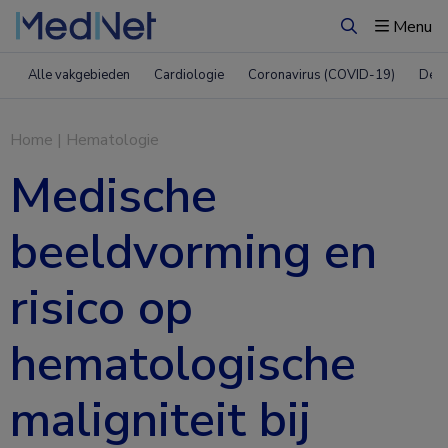
Menu
Zoeken
Alle vakgebieden
Cardiologie
Coronavirus (COVID-19)
Derm
Home
|
Hematologie
Medische
beeldvorming en
risico op
hematologische
maligniteit bij