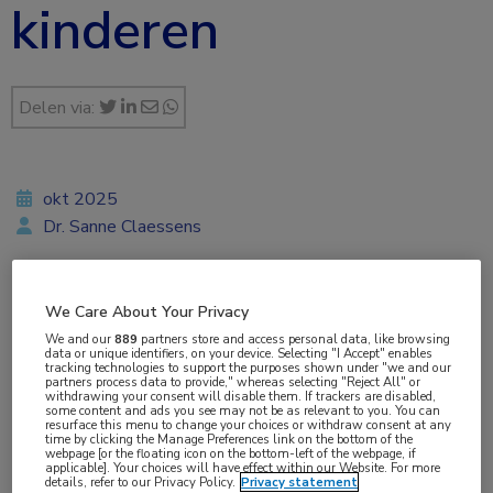
kinderen
Delen via:
okt 2025
Dr. Sanne Claessens
We Care About Your Privacy
Vakgebieden:
We and our
889
partners store and access personal data, like browsing
Hematologie
,
Kindergeneeskunde
data or unique identifiers, on your device. Selecting "I Accept" enables
tracking technologies to support the purposes shown under "we and our
partners process data to provide," whereas selecting "Reject All" or
withdrawing your consent will disable them. If trackers are disabled,
Aandachtsgebieden:
some content and ads you see may not be as relevant to you. You can
resurface this menu to change your choices or withdraw consent at any
Leukemie
,
Lymfoom
time by clicking the Manage Preferences link on the bottom of the
webpage [or the floating icon on the bottom-left of the webpage, if
applicable]. Your choices will have effect within our Website. For more
details, refer to our Privacy Policy.
Privacy statement
Tags: