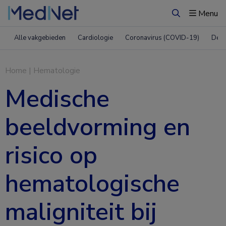
Menu
Zoeken
Alle vakgebieden
Cardiologie
Coronavirus (COVID-19)
Derm
Home
|
Hematologie
Medische
beeldvorming en
risico op
hematologische
maligniteit bij