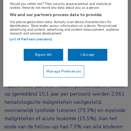
Would you rather not? Then we only place essential and statistical
ct-scan
cookies, these do not record any data about you as a person
We and our partners process data to provide:
Use precise geolocation data. Actively scan device characteristics for
In een retrospectieve cohortstudie met meer dan
identification. Store and/or access information on a device. Personalised
advertising and content, advertising and content measurement, audience
3,7 miljoen kinderen uit de VS en Canada, werd
research and services development.
een dosis-responsrelatie gevonden tussen de
List of Partners (vendors)
cumulatieve stralingsdosis op het beenmerg en
Reject All
I Accept
het risico op hematologische maligniteiten.
De kinderen waren geboren tussen 1996 en 2016,
Manage Preferences
en werden gevolgd tot uiterlijk 31 december 2017.
Tijdens meer dan 35,7 miljoen persoonsjaren follow-
up (gemiddeld 10,1 jaar per persoon) werden 2.961
hematologische maligniteiten vastgesteld,
voornamelijk lymfoïde tumoren (79,3%) en myeloïde
maligniteiten of acute leukemie (15,5%). Aan het
einde van de follow-up had 7,5% van alle kinderen