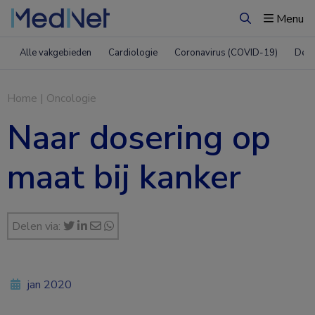
Menu
Zoeken
Alle vakgebieden
Cardiologie
Coronavirus (COVID-19)
Derm
Home
|
Oncologie
Naar dosering op
maat bij kanker
Delen via:
jan 2020