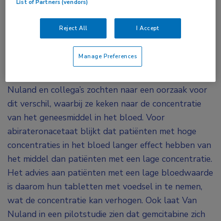
List of Partners (vendors)
geneesmiddelspiegels en het effect van
microdoseren.
Reject All
I Accept
In de praktijk reageren sommige patiënten met
Manage Preferences
prostaatkanker heel goed op orale
hormoontherapie, terwijl anderen dat niet doen. Van
Nuland en collega’s zochten naar een oorzaak voor
dit verschil, waarbij ze keken naar de concentratie
van het geneesmiddel in het bloed. Voor
abirateronacetaat blijkt dat patiënten met hoge
concentraties in het bloed langer effect hebben van
het middel dan patiënten met een lage concentratie.
Het advies aan patiënten met een lage bloedwaarde
is daarom hun tabletten met voedsel in te nemen,
wat de concentratie kan verhogen. Ook laat Van
Nuland in een pilotstudie zien dat gemcitabine zich