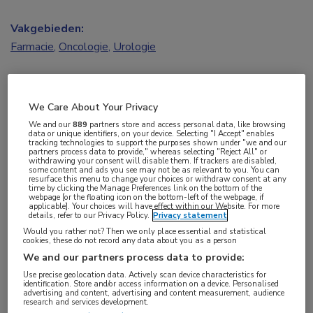
Vakgebieden:
Farmacie
,
Oncologie
,
Urologie
Aandachtsgebieden:
Uro-oncologie
We Care About Your Privacy
We and our
889
partners store and access personal data, like browsing
data or unique identifiers, on your device. Selecting "I Accept" enables
Tags:
tracking technologies to support the purposes shown under "we and our
partners process data to provide," whereas selecting "Reject All" or
abirateron
,
gemcitabine
,
prostaatkanker
,
therapeutic drug
withdrawing your consent will disable them. If trackers are disabled,
some content and ads you see may not be as relevant to you. You can
monitoring
resurface this menu to change your choices or withdraw consent at any
time by clicking the Manage Preferences link on the bottom of the
webpage [or the floating icon on the bottom-left of the webpage, if
applicable]. Your choices will have effect within our Website. For more
Farmacoloog Merel van Nuland promoveerde
details, refer to our Privacy Policy.
Privacy statement
onlangs aan de
Universiteit Utrecht
op een
Would you rather not? Then we only place essential and statistical
cookies, these do not record any data about you as a person
onderzoek van het NKI naar het meten van
We and our partners process data to provide:
oncologische geneesmiddelen in
Use precise geolocation data. Actively scan device characteristics for
identification. Store and/or access information on a device. Personalised
lichaamsmateriaal, het optimaliseren van de
advertising and content, advertising and content measurement, audience
research and services development.
behandeling door het bepalen van