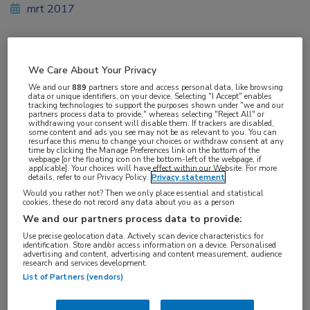
mrt 2017
Vakgebieden:
We Care About Your Privacy
Hematologie
We and our
889
partners store and access personal data, like browsing
data or unique identifiers, on your device. Selecting "I Accept" enables
tracking technologies to support the purposes shown under "we and our
partners process data to provide," whereas selecting "Reject All" or
withdrawing your consent will disable them. If trackers are disabled,
some content and ads you see may not be as relevant to you. You can
resurface this menu to change your choices or withdraw consent at any
time by clicking the Manage Preferences link on the bottom of the
Tags:
webpage [or the floating icon on the bottom-left of the webpage, if
applicable]. Your choices will have effect within our Website. For more
factor VIII
details, refer to our Privacy Policy.
Privacy statement
Would you rather not? Then we only place essential and statistical
cookies, these do not record any data about you as a person
We and our partners process data to provide:
Use precise geolocation data. Actively scan device characteristics for
identification. Store and/or access information on a device. Personalised
advertising and content, advertising and content measurement, audience
Log hier in om volledige
research and services development.
toegang te krijgen.
List of Partners (vendors)