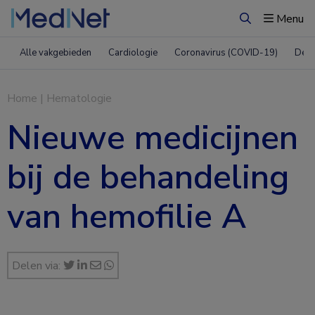
Menu
Zoeken
Alle vakgebieden
Cardiologie
Coronavirus (COVID-19)
Derm
Home
|
Hematologie
Nieuwe medicijnen
bij de behandeling
van hemofilie A
Delen via: