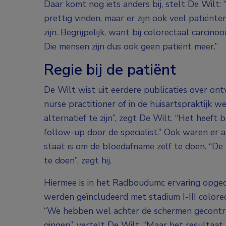
Daar komt nog iets anders bij, stelt De Wilt: 
prettig vinden, maar er zijn ook veel patiënt
zijn. Begrijpelijk, want bij colorectaal carci
Die mensen zijn dus ook geen patiënt meer.”
Regie bij de patiënt
De Wilt wist uit eerdere publicaties over on
nurse practitioner of in de huisartspraktijk 
alternatief te zijn”, zegt De Wilt. “Het heeft 
follow-up door de specialist.” Ook waren er a
staat is om de bloedafname zelf te doen. “De
te doen”, zegt hij.
Hiermee is in het Radboudumc ervaring opge
werden geïncludeerd met stadium I-III colore
“We hebben wel achter de schermen gecontro
gingen”, vertelt De Wilt. “Maar het resulta