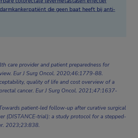
erbare colorectale levermetastasen effectief
armkankerpatiënt die geen baat heeft bij anti-
lth care provider and patient preparedness for
 review. Eur J Surg Oncol. 2020;46:1779-88.
ptability, quality of life and cost overview of a
lorectal cancer. Eur J Surg Oncol. 2021;47:1637-
Towards patient-led follow-up after curative surgical
ancer (DISTANCE-trial): a study protocol for a stepped-
cer. 2023;23:838.