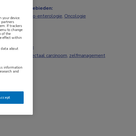
Vakgebieden:
Gastro-enterologie
,
Oncologie
n your device.
 partners
em. If trackers
 menu to change
 of the
e effect within
Tags:
y data about
colorectaal carcinoom
,
zelfmanagement
ess information
research and
Accept