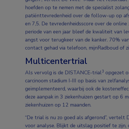
hoefden op te nemen met de specialist zolan
patiënttevredenheid over de follow-up op af
en 7,5. De tevredenheidsscore over de onlin
periode van een jaar bleef de kwaliteit van 
angst voor terugkeer van de kanker. 70% van
contact gehad via telefoon, mijnRadboud of z
Multicentertrial
3
Als vervolg is de DISTANCE-trial
opgezet o
carcinoom stadium I-III op basis van zelfanal
geïmplementeerd, waarbij ook de kosteneffecti
deze aanpak in 3 ziekenhuizen gestart op 6 ma
ziekenhuizen op 12 maanden.
“De trial is nu zo goed als afgerond”, vertel
voor analyse. Blijkt de uitslag positief te zij