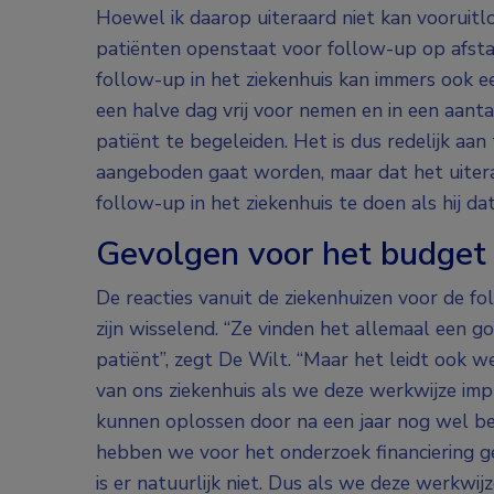
Hoewel ik daarop uiteraard niet kan vooruitl
patiënten openstaat voor follow-up op afstan
follow-up in het ziekenhuis kan immers ook een
een halve dag vrij voor nemen en in een aan
patiënt te begeleiden. Het is dus redelijk a
aangeboden gaat worden, maar dat het uiteraa
follow-up in het ziekenhuis te doen als hij dat
Gevolgen voor het budget
De reacties vanuit de ziekenhuizen voor de f
zijn wisselend. “Ze vinden het allemaal een goe
patiënt”, zegt De Wilt. “Maar het leidt ook 
van ons ziekenhuis als we deze werkwijze im
kunnen oplossen door na een jaar nog wel be
hebben we voor het onderzoek financiering g
is er natuurlijk niet. Dus als we deze werkwi