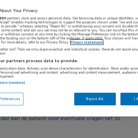
6 ziekenhuizen volgde in de DISTANCE-studie. De
eer dan alleen follow-up na colorectaal
About Your Privacy
889
partners store and access personal data, like browsing data or unique identifiers, o
 Accept" enables tracking technologies to support the purposes shown under "we and our
 to provide," whereas selecting "Reject All" or withdrawing your consent will disable th
, some content and ads you see may not be as relevant to you. You can resurface this
ollow-up na een behandeling voor colorectaal
 or withdraw consent at any time by clicking the Manage Preferences link on the bottom
the floating icon on the bottom-left of the webpage, if applicable]. Your choices will hav
den naar het ziekenhuis komt voor een CEA-bepaling.
For more details, refer to our Privacy Policy.
Privacy statement
 CEA-bepaling. “De patiënt komt voor dit
ther not? Then we only place essential and statistical cookies, these do not record an
rson
t is eigenlijk onnodig”, vertelt De Wilt. “Bloed kan
ur partners process data to provide:
 als hij ook zelf de bepaling doet, hoeft hij
geolocation data. Actively scan device characteristics for identification. Store and/or acc
 Personalised advertising and content, advertising and content measurement, audience 
wel hoe het in de richtlijnen staat, niet alleen bij
elopment.
tners (vendors)
ënt komt voor controles naar het ziekenhuis.
ecialist ook dingen moet doen die dit bezoek
references
Reject All
I 
 het alleen het meedelen van de uitslag van de CEA-
we dat na het eerste jaar de kwaliteit van leven en
s dan kan de patiënt voor eventuele vragen net zo