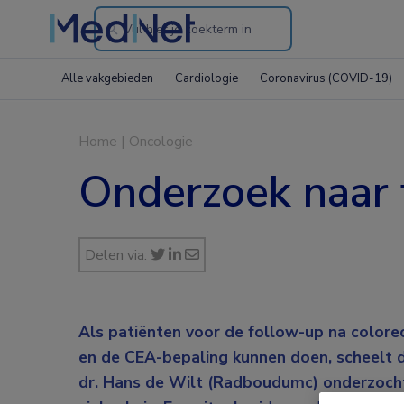
Search
through
Alle vakgebieden
Cardiologie
Coronavirus (COVID-19)
the
website
Home
|
Oncologie
Onderzoek naar 
Delen via:
Als patiënten voor de follow-up na colore
en de CEA-bepaling kunnen doen, scheelt d
dr. Hans de Wilt (Radboudumc) onderzocht d