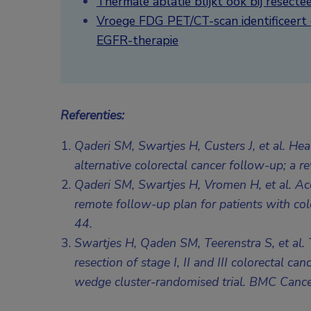
Thermale ablatie blijkt ook bij resecte
Vroege FDG PET/CT-scan identificeert d
EGFR-therapie
Referenties:
Qaderi SM, Swartjes H, Custers J, et al. Hea
alternative colorectal cancer follow-up; a
Qaderi SM, Swartjes H, Vromen H, et al. Acce
remote follow-up plan for patients with co
44.
Swartjes H, Qaden SM, Teerenstra S, et al. 
resection of stage I, II and III colorectal c
wedge cluster-randomised trial. BMC Can