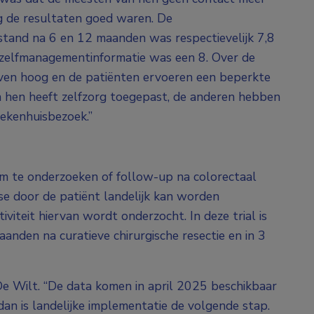
g de resultaten goed waren. De
stand na 6 en 12 maanden was respectievelijk 7,8
e zelfmanagementinformatie was een 8. Over de
leven hoog en de patiënten ervoeren een beperkte
 hen heeft zelfzorg toegepast, de anderen hebben
iekenhuisbezoek.”
m te onderzoeken of follow-up na colorectaal
yse door de patiënt landelijk kan worden
viteit hiervan wordt onderzocht. In deze trial is
anden na curatieve chirurgische resectie en in 3
t De Wilt. “De data komen in april 2025 beschikbaar
n, dan is landelijke implementatie de volgende stap.