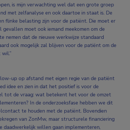
open, is mijn verwachting wel dat een grote groep
d met zelfanalyse en ook daartoe in staat is. De
 flinke belasting zijn voor de patiënt. Die moet er
tal gevallen moet ook iemand meekomen om de
an te nemen dat de nieuwe werkwijze standaard
rd ook mogelijk zal blijven voor de patiënt om de
 wil.”
ollow-up op afstand met eigen regie van de patiënt
d idee en zien in dat het positief is voor de
wel tot de vraag: wat betekent het voor de omzet
plementeren? In de onderzoeksfase hebben we dit
lcontact te houden met de patiënt. Bovendien
ekregen van ZonMw, maar structurele financiering
jze daadwerkelijk willen gaan implementeren,