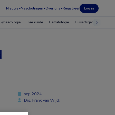
Nieuws
Nascholingen
Over ons
Registreer
Log in
Gynaecologie
Heelkunde
Hematologie
Huisartsgeneeskunde
d
sep 2024
Drs. Frank van Wijck