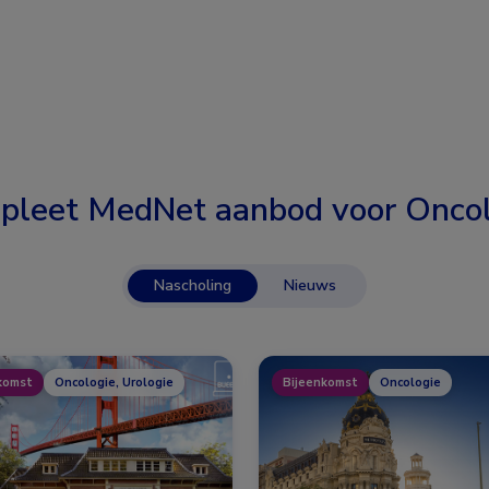
pleet MedNet aanbod voor
Oncol
Nascholing
Nieuws
komst
Oncologie, Urologie
Bijeenkomst
Oncologie