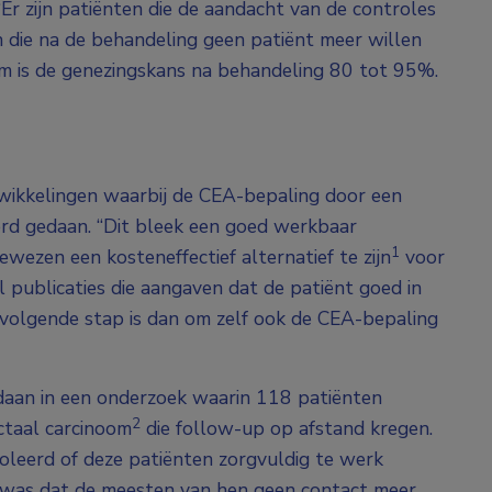
“Er zijn patiënten die de aandacht van de controles
en die na de behandeling geen patiënt meer willen
noom is de genezingskans na behandeling 80 tot 95%.
twikkelingen waarbij de CEA-bepaling door een
werd gedaan. “Dit bleek een goed werkbaar
1
bewezen een kosteneffectief alternatief te zijn
voor
l publicaties die aangaven dat de patiënt goed in
 volgende stap is dan om zelf ook de CEA-bepaling
daan in een onderzoek waarin 118 patiënten
2
ctaal carcinoom
die follow-up op afstand kregen.
leerd of deze patiënten zorgvuldig te werk
at was dat de meesten van hen geen contact meer