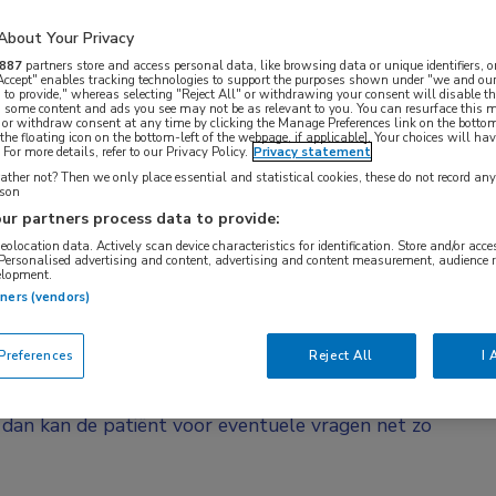
6 ziekenhuizen volgde in de DISTANCE-studie. De
eer dan alleen follow-up na colorectaal
About Your Privacy
887
partners store and access personal data, like browsing data or unique identifiers, o
 Accept" enables tracking technologies to support the purposes shown under "we and our
 to provide," whereas selecting "Reject All" or withdrawing your consent will disable th
, some content and ads you see may not be as relevant to you. You can resurface this
ollow-up na een behandeling voor colorectaal
 or withdraw consent at any time by clicking the Manage Preferences link on the bottom
the floating icon on the bottom-left of the webpage, if applicable]. Your choices will hav
den naar het ziekenhuis komt voor een CEA-bepaling.
For more details, refer to our Privacy Policy.
Privacy statement
 CEA-bepaling. “De patiënt komt voor dit
ther not? Then we only place essential and statistical cookies, these do not record an
rson
t is eigenlijk onnodig”, vertelt De Wilt. “Bloed kan
ur partners process data to provide:
 als hij ook zelf de bepaling doet, hoeft hij
geolocation data. Actively scan device characteristics for identification. Store and/or acc
 Personalised advertising and content, advertising and content measurement, audience 
wel hoe het in de richtlijnen staat, niet alleen bij
elopment.
tners (vendors)
ënt komt voor controles naar het ziekenhuis.
ecialist ook dingen moet doen die dit bezoek
references
Reject All
I 
 het alleen het meedelen van de uitslag van de CEA-
we dat na het eerste jaar de kwaliteit van leven en
s dan kan de patiënt voor eventuele vragen net zo