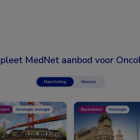
pleet MedNet aanbod voor
Oncol
Nascholing
Nieuws
komst
Oncologie, Urologie
Bijeenkomst
Oncologie