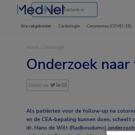
Search
through
Alle vakgebieden
Cardiologie
Coronavirus (COVID-19)
the
website
Home
|
Oncologie
Onderzoek naar 
Delen via:
Als patiënten voor de follow-up na colore
en de CEA-bepaling kunnen doen, scheelt d
dr. Hans de Wilt (Radboudumc) onderzocht d