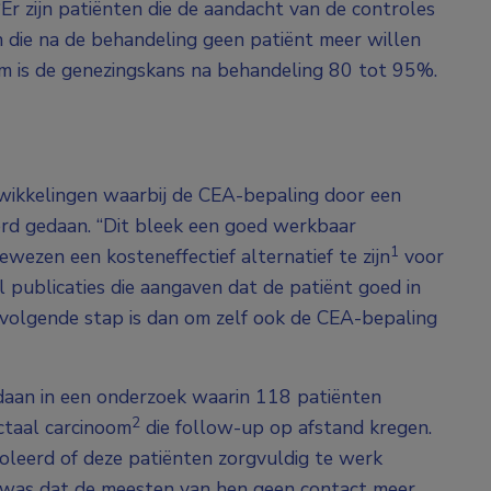
“Er zijn patiënten die de aandacht van de controles
en die na de behandeling geen patiënt meer willen
noom is de genezingskans na behandeling 80 tot 95%.
twikkelingen waarbij de CEA-bepaling door een
werd gedaan. “Dit bleek een goed werkbaar
1
bewezen een kosteneffectief alternatief te zijn
voor
l publicaties die aangaven dat de patiënt goed in
 volgende stap is dan om zelf ook de CEA-bepaling
daan in een onderzoek waarin 118 patiënten
2
ctaal carcinoom
die follow-up op afstand kregen.
leerd of deze patiënten zorgvuldig te werk
at was dat de meesten van hen geen contact meer