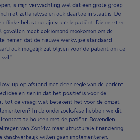
open, is mijn verwachting wel dat een grote groep
d met zelfanalyse en ook daartoe in staat is. De
 flinke belasting zijn voor de patiënt. Die moet er
tal gevallen moet ook iemand meekomen om de
an te nemen dat de nieuwe werkwijze standaard
rd ook mogelijk zal blijven voor de patiënt om de
 wil.”
ollow-up op afstand met eigen regie van de patiënt
d idee en zien in dat het positief is voor de
wel tot de vraag: wat betekent het voor de omzet
plementeren? In de onderzoeksfase hebben we dit
lcontact te houden met de patiënt. Bovendien
ekregen van ZonMw, maar structurele financiering
jze daadwerkelijk willen gaan implementeren,