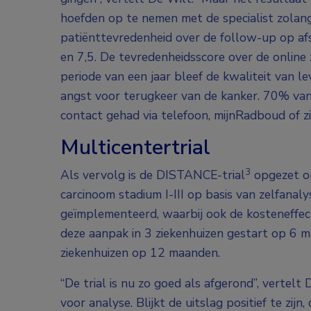
hoefden op te nemen met de specialist zolan
patiënttevredenheid over de follow-up op af
en 7,5. De tevredenheidsscore over de onlin
periode van een jaar bleef de kwaliteit van 
angst voor terugkeer van de kanker. 70% van
contact gehad via telefoon, mijnRadboud of z
Multicentertrial
3
Als vervolg is de DISTANCE-trial
opgezet o
carcinoom stadium I-III op basis van zelfanal
geïmplementeerd, waarbij ook de kosteneffecti
deze aanpak in 3 ziekenhuizen gestart op 6 ma
ziekenhuizen op 12 maanden.
“De trial is nu zo goed als afgerond”, vertel
voor analyse. Blijkt de uitslag positief te zij