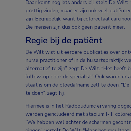
Daar komt nog iets anders bij, stelt De Wilt: 
prettig vinden, maar er zijn ook veel patiënt
zijn. Begrijpelijk, want bij colorectaal carci
Die mensen zijn dus ook geen patiënt meer.”
Regie bij de patiënt
De Wilt wist uit eerdere publicaties over on
nurse practitioner of in de huisartspraktijk 
alternatief te zijn”, zegt De Wilt. “Het heeft 
follow-up door de specialist.” Ook waren er a
staat is om de bloedafname zelf te doen. “De
te doen”, zegt hij.
Hiermee is in het Radboudumc ervaring opge
werden geïncludeerd met stadium I-III colore
“We hebben wel achter de schermen gecontro
gingen”, vertelt De Wilt. “Maar het resulta