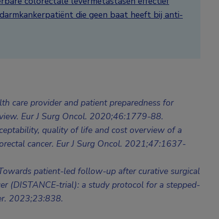
erbare colorectale levermetastasen effectief
armkankerpatiënt die geen baat heeft bij anti-
lth care provider and patient preparedness for
 review. Eur J Surg Oncol. 2020;46:1779-88.
ptability, quality of life and cost overview of a
lorectal cancer. Eur J Surg Oncol. 2021;47:1637-
Towards patient-led follow-up after curative surgical
ancer (DISTANCE-trial): a study protocol for a stepped-
cer. 2023;23:838.