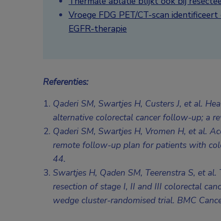
Thermale ablatie blijkt ook bij resecte
Vroege FDG PET/CT-scan identificeert d
EGFR-therapie
Referenties:
Qaderi SM, Swartjes H, Custers J, et al. Hea
alternative colorectal cancer follow-up; a
Qaderi SM, Swartjes H, Vromen H, et al. Acce
remote follow-up plan for patients with co
44.
Swartjes H, Qaden SM, Teerenstra S, et al. 
resection of stage I, II and III colorectal c
wedge cluster-randomised trial. BMC Can