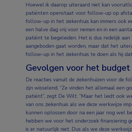
Hoewel ik daarop uiteraard niet kan vooruitl
patiënten openstaat voor follow-up op afstan
follow-up in het ziekenhuis kan immers ook een
een halve dag vrij voor nemen en in een aan
patiënt te begeleiden. Het is dus redelijk a
aangeboden gaat worden, maar dat het uiteraa
follow-up in het ziekenhuis te doen als hij dat
Gevolgen voor het budget
De reacties vanuit de ziekenhuizen voor de f
zijn wisselend. “Ze vinden het allemaal een goe
patiënt”, zegt De Wilt. “Maar het leidt ook 
van ons ziekenhuis als we deze werkwijze im
kunnen oplossen door na een jaar nog wel be
hebben we voor het onderzoek financiering g
is er natuurlijk niet. Dus als we deze werkwi