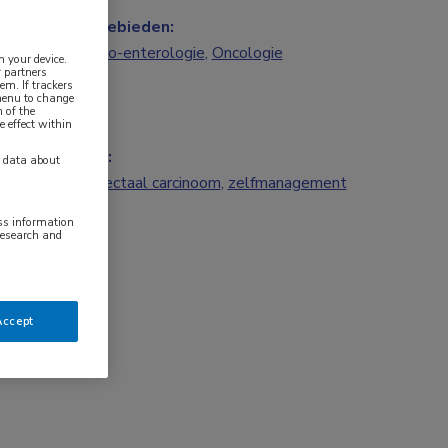
Vakgebieden:
Gastro-enterologie
,
Oncologie
n your device.
 partners
em. If trackers
 menu to change
 of the
e effect within
Tags:
y data about
colorectaal carcinoom
,
zelfmanagement
ess information
research and
Accept