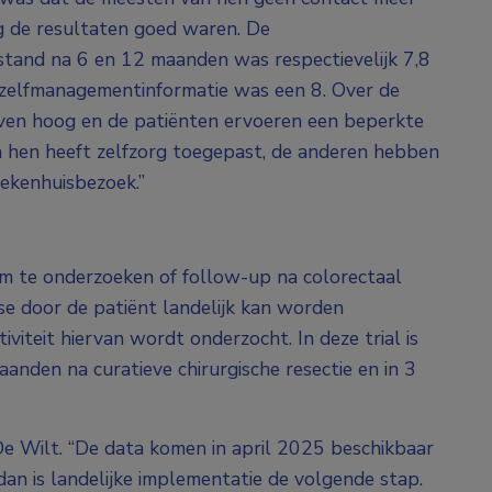
g de resultaten goed waren. De
stand na 6 en 12 maanden was respectievelijk 7,8
e zelfmanagementinformatie was een 8. Over de
leven hoog en de patiënten ervoeren een beperkte
 hen heeft zelfzorg toegepast, de anderen hebben
iekenhuisbezoek.”
m te onderzoeken of follow-up na colorectaal
yse door de patiënt landelijk kan worden
viteit hiervan wordt onderzocht. In deze trial is
anden na curatieve chirurgische resectie en in 3
t De Wilt. “De data komen in april 2025 beschikbaar
n, dan is landelijke implementatie de volgende stap.