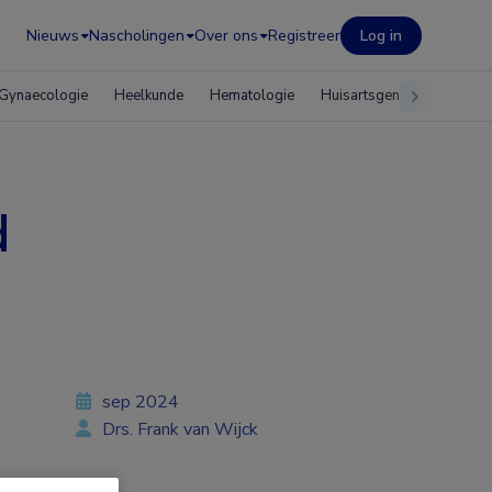
Nieuws
Nascholingen
Over ons
Registreer
Log in
Gynaecologie
Heelkunde
Hematologie
Huisartsgeneeskunde
d
sep 2024
Drs. Frank van Wijck