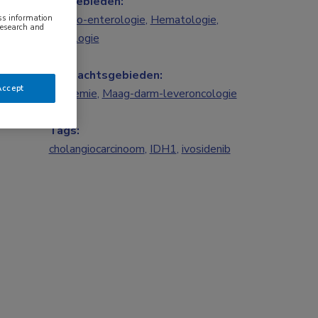
Vakgebieden:
Gastro-enterologie
,
Hematologie
,
ess information
research and
Oncologie
Aandachtsgebieden:
Accept
Leukemie
,
Maag-darm-leveroncologie
Tags:
cholangiocarcinoom
,
IDH1
,
ivosidenib