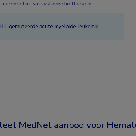
eerdere lijn van systemische therapie.
j IDH1-gemuteerde acute myeloïde leukemie
leet MedNet aanbod voor
Hemato