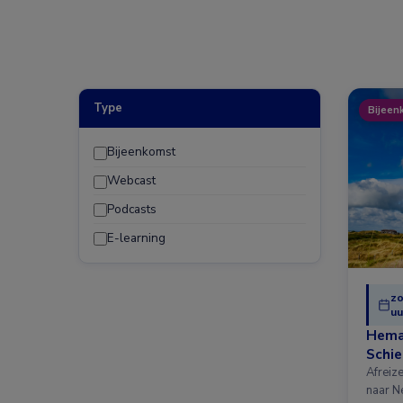
Type
Bijeen
Bijeenkomst
Webcast
Podcasts
E-learning
zo
uu
Hema
Schi
Afreiz
naar N