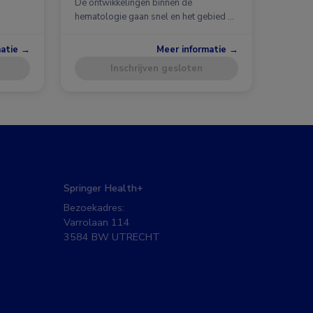
De ontwikkelingen binnen de
hematologie gaan snel en het gebied …
matie →
Meer informatie →
Inschrijven gesloten
Springer Health+
Bezoekadres:
Varrolaan 114
3584 BW UTRECHT