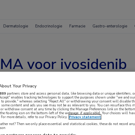
Dermatologie
Endocrinologie
Farmacie
Gastro-enterologie
EMA voor ivosidenib
About Your Privacy
889
partners store and access personal data, like browsing data or unique identifiers, o
 Accept" enables tracking technologies to support the purposes shown under "we and our
 to provide," whereas selecting "Reject All" or withdrawing your consent will disable th
, some content and ads you see may not be as relevant to you. You can resurface this
 or withdraw consent at any time by clicking the Manage Preferences link on the bottom
vies uitgebracht over het verlenen van een
the floating icon on the bottom-left of the webpage, if applicable]. Your choices will hav
For more details, refer to our Privacy Policy.
Privacy statement
van ivosidenib, bedoeld voor de behandeling van
ther not? Then we only place essential and statistical cookies, these do not record an
iocarcinoom.
rson