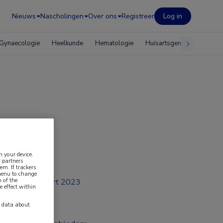
Nieuws
Nascholingen
Over ons
Registreer
Log in
Gynaecologie
Heelkunde
Hematologie
Huisartsgeneeskunde
n your device.
 partners
em. If trackers
 menu to change
 of the
mrt 2023
e effect within
y data about