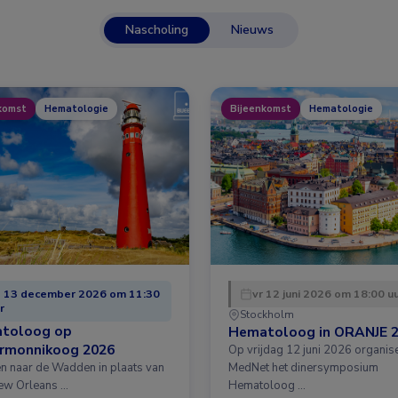
Nascholing
Nieuws
komst
Hematologie
Bijeenkomst
Hematologie
 13 december 2026 om 11:30
vr 12 juni 2026 om 18:00 u
r
Stockholm
toloog op
Hematoloog in ORANJE 
ermonnikoog 2026
Op vrijdag 12 juni 2026 organis
en naar de Wadden in plaats van
MedNet het dinersymposium
ew Orleans …
Hematoloog …