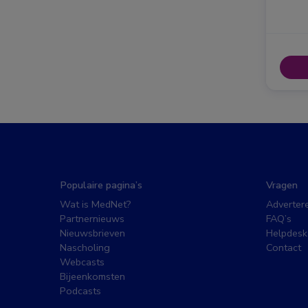
Populaire pagina’s
Vragen
Wat is MedNet?
Adverter
Partnernieuws
FAQ’s
Nieuwsbrieven
Helpdesk
Nascholing
Contact
Webcasts
Bijeenkomsten
Podcasts