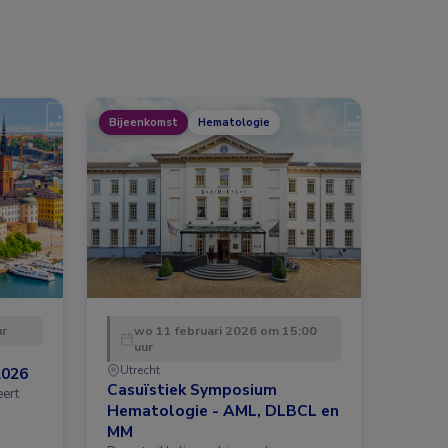
Bijeenkomst
Hematologie
ur
wo 11 februari 2026 om 15:00
uur
Utrecht
2026
Casuïstiek Symposium
eert
Hematologie - AML, DLBCL en
MM