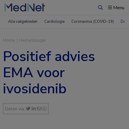
Menu
Zoeken
Alle vakgebieden
Cardiologie
Coronavirus (COVID-19)
Derm
Home
|
Hematologie
Positief advies
EMA voor
ivosidenib
Delen via: