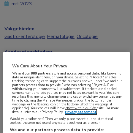
mrt 2023
Vakgebieden:
Gastro-enterologie
,
Hematologie
,
Oncologie
Aandachtsgebieden:
Leukemie
,
Maag-darm-leveroncologie
We Care About Your Privacy
We and our
889
partners store and access personal data, like browsing
Tags:
data or unique identifiers, on your device. Selecting "I Accept" enables
tracking technologies to support the purposes shown under "we and our
cholangiocarcinoom
,
IDH1
,
ivosidenib
partners process data to provide," whereas selecting "Reject All" or
withdrawing your consent will disable them. If trackers are disabled,
some content and ads you see may not be as relevant to you. You can
resurface this menu to change your choices or withdraw consent at any
Het CHMP van de EMA heeft een positief advies
time by clicking the Manage Preferences link on the bottom of the
webpage [or the floating icon on the bottom-left of the webpage, if
uitgebracht over het verlenen van een vergunning
applicable]. Your choices will have effect within our Website. For more
details, refer to our Privacy Policy.
Privacy statement
voor het in de handel brengen van ivosidenib,
Would you rather not? Then we only place essential and statistical
cookies, these do not record any data about you as a person
bedoeld voor de behandeling van acute myeloïde
We and our partners process data to provide: