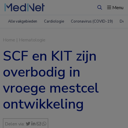
Menu
Zoeken
Alle vakgebieden
Cardiologie
Coronavirus (COVID-19)
Derm
Home
|
Hematologie
SCF en KIT zijn
overbodig in
vroege mestcel
ontwikkeling
Delen via: