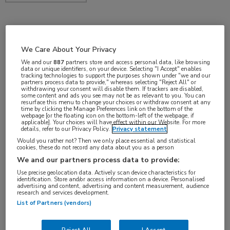
nov 2017
We Care About Your Privacy
We and our
887
partners store and access personal data, like browsing
data or unique identifiers, on your device. Selecting "I Accept" enables
tracking technologies to support the purposes shown under "we and our
Vakgebieden:
partners process data to provide," whereas selecting "Reject All" or
withdrawing your consent will disable them. If trackers are disabled,
Hematologie
some content and ads you see may not be as relevant to you. You can
resurface this menu to change your choices or withdraw consent at any
time by clicking the Manage Preferences link on the bottom of the
webpage [or the floating icon on the bottom-left of the webpage, if
applicable]. Your choices will have effect within our Website. For more
details, refer to our Privacy Policy.
Privacy statement
Would you rather not? Then we only place essential and statistical
Tags:
cookies, these do not record any data about you as a person
imatinib
We and our partners process data to provide:
Use precise geolocation data. Actively scan device characteristics for
identification. Store and/or access information on a device. Personalised
advertising and content, advertising and content measurement, audience
research and services development.
List of Partners (vendors)
Log hier in om volledige
Reject All
I Accept