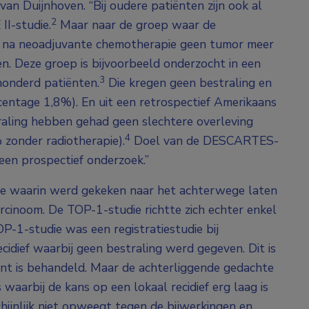
 van Duijnhoven. “Bij oudere patiënten zijn ook al
2
II-studie.
Maar naar de groep waar de
e na neoadjuvante chemotherapie geen tumor meer
ken. Deze groep is bijvoorbeeld onderzocht in een
3
honderd patiënten.
Die kregen geen bestraling en
centage 1,8%). En uit een retrospectief Amerikaans
raling hebben gehad geen slechtere overleving
4
zonder radiotherapie).
Doel van de DESCARTES-
 een prospectief onderzoek.”
die waarin werd gekeken naar het achterwege laten
cinoom. De TOP-1-studie richtte zich echter enkel
-1-studie was een registratiestudie bij
cidief waarbij geen bestraling werd gegeven. Dit is
nt is behandeld. Maar de achterliggende gedachte
s waarbij de kans op een lokaal recidief erg laag is
hijnlijk niet opweegt tegen de bijwerkingen en