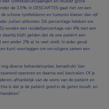
n met lymfeklieruitzaaiingen en relatief grote
e onder de 3,5%. In DESCARTES gaat het om een
e schone lymfeklieren en tumoren kleiner dan vijf
nder zullen uitkomen. Dit percentage hebben we
 Zij vonden een recidiefpercentage van 4% met een
 daarbij blijft gelden dat de ene patiënt een
 een ander 2% al te veel vindt. In ieder geval
ënten kunt voorleggen om vervolgens samen een
edt nog diverse behandelopties, benadrukt Van
tsparend opereren en daarna wel bestralen. Of je
jderen, afhankelijk van de wens van de patiënt en
hte is dat je de patiënt goed in de gaten houdt, en
ehandelen.”