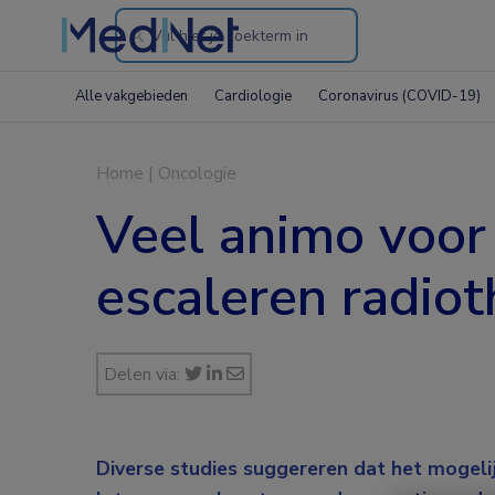
Search
through
Alle vakgebieden
Cardiologie
Coronavirus (COVID-19)
the
website
Home
|
Oncologie
Veel animo voor 
escaleren radiot
Delen via:
Diverse studies suggereren dat het mogeli