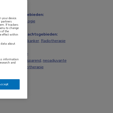
Vakgebieden:
n your device.
Oncologie
 partners
em. If trackers
 menu to change
 of the
Aandachtsgebieden:
e effect within
Borstkanker
,
Radiotherapie
y data about
Tags:
ess information
borstsparend
,
neoadjuvante
research and
chemotherapie
Accept