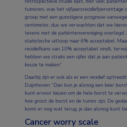
retrospectieve studie kijkt, met veel patiënte
tumoren, was het vijfjaarsrecidiefpercentag
groep met een gunstigere prognose vanwege d
centimeter, dus we verwachten dat we hiero
tevens met de patiëntenvereniging overlegd.
statistische uitloop naar 6% acceptabel. Maar
recidiefkans van 10% acceptabel vindt, terwijl
hebben we straks een cijfer dat je aan pati
keuze te maken.”
Daarbij zijn er ook als er een recidief optre
Duijnhoven: “Dan kun je alsnog een keer bors
kunt ervoor kiezen om de hele borst te verwi
hoe groot de borst en de tumor zijn. De gedac
komt er nog wat terug, je dan alsnog kunt b
Cancer worry scale