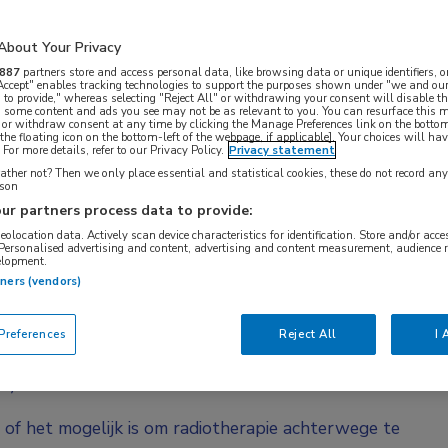
 meer bij oudere patiënten met laag-risico
udie met patiënten van alle leeftijden en met
About Your Privacy
adjuvante chemotherapie was er nog niet. De
887
partners store and access personal data, like browsing data or unique identifiers, o
ng. Mede-hoofdonderzoeker dr. Frederieke van
 Accept" enables tracking technologies to support the purposes shown under "we and our
 to provide," whereas selecting "Reject All" or withdrawing your consent will disable th
, some content and ads you see may not be as relevant to you. You can resurface this
reekt de studie-opzet en verwachtingen.
 or withdraw consent at any time by clicking the Manage Preferences link on the bottom
the floating icon on the bottom-left of the webpage, if applicable]. Your choices will hav
For more details, refer to our Privacy Policy.
Privacy statement
 een borstsparende operatie is in meerdere
ther not? Then we only place essential and statistical cookies, these do not record an
esultaten min of meer hetzelfde. Bestraling
rson
ur partners process data to provide:
okaal recidief licht maar heeft geen relevant effect
geolocation data. Actively scan device characteristics for identification. Store and/or acc
 onder meer afkomstig uit de in 2004 gepubliceerde
 Personalised advertising and content, advertising and content measurement, audience 
elopment.
1,2
n PRIME II-studie.
Maar voor deze studies
tners (vendors)
nten in aanmerking. In de CALBG-studie bestonden
t HR+ mammacarcinoom niet groter dan 2 cm. En in
references
Reject All
I 
ere vrouwen (> 65 jaar) met laag-risico
m).
n of het mogelijk is om radiotherapie achterwege te