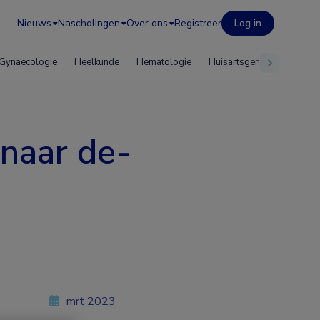
Nieuws
Nascholingen
Over ons
Registreer
Log in
Gynaecologie
Heelkunde
Hematologie
Huisartsgeneeskunde
 naar de-
mrt 2023