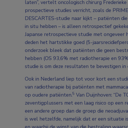
laten”, vertelt oncologisch chirurg Frederieke
prospectieve studies verricht, zoals de PRIME 
DESCARTES-studie naar kijkt – patiënten di
in situ hebben – is alleen retrospectief geke
Japanse retrospectieve studie met ongeveer 
deden het hartstikke goed (5-jaarsrecidiefper
onderzoek bleek dat patiënten die geen best
hebben (OS 93,6% met radiotherapie en 93% 
studie is om deze resultaten te bevestigen in
Ook in Nederland liep tot voor kort een stu
van radiotherapie bij patiënten met mammacar
5
op oudere patiënten.
Van Duijnhoven: “De TOP
zeventigplussers met een laag risico op een re
een andere groep dan de groep die neoadjuva
is wel hetzelfde, namelijk dat er een situatie i
en waarbij de winst van die bestraling waarsc