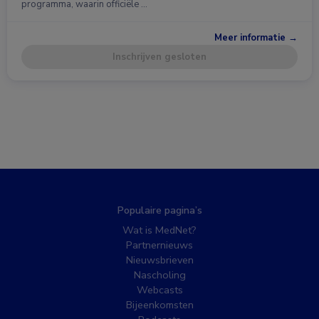
programma, waarin officiële …
Meer informatie →
Inschrijven gesloten
Populaire pagina’s
Wat is MedNet?
Partnernieuws
Nieuwsbrieven
Nascholing
Webcasts
Bijeenkomsten