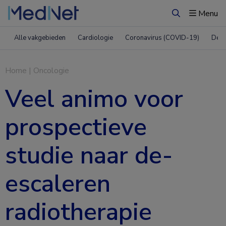
Menu
Zoeken
Alle vakgebieden
Cardiologie
Coronavirus (COVID-19)
Derm
Home
|
Oncologie
Veel animo voor
prospectieve
studie naar de-
escaleren
radiotherapie