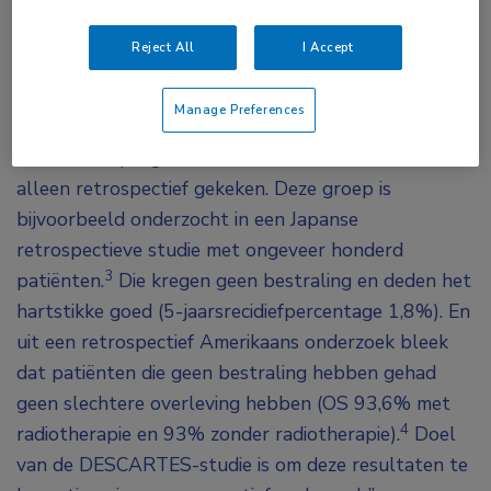
vertelt oncologisch chirurg Frederieke van
Duijnhoven. “Bij oudere patiënten zijn ook al
Reject All
I Accept
prospectieve studies verricht, zoals de PRIME II-
2
studie.
Maar naar de groep waar de DESCARTES-
Manage Preferences
studie naar kijkt – patiënten die na neoadjuvante
chemotherapie geen tumor meer in situ hebben – is
alleen retrospectief gekeken. Deze groep is
bijvoorbeeld onderzocht in een Japanse
retrospectieve studie met ongeveer honderd
3
patiënten.
Die kregen geen bestraling en deden het
hartstikke goed (5-jaarsrecidiefpercentage 1,8%). En
uit een retrospectief Amerikaans onderzoek bleek
dat patiënten die geen bestraling hebben gehad
geen slechtere overleving hebben (OS 93,6% met
4
radiotherapie en 93% zonder radiotherapie).
Doel
van de DESCARTES-studie is om deze resultaten te