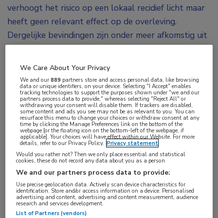
verhoogt het risico op een lokaal recidief licht maar
heeft geen relevant effect op de overleving.
Dergelijke bevindingen zijn onder meer afkomstig uit
de in 2004 gepubliceerde CALGB C9343-studie en
1,2
de in 2015 verschenen PRIME II-studie.
Maar
We Care About Your Privacy
voor deze studies kwam maar een deel van de
We and our
889
partners store and access personal data, like browsing
data or unique identifiers, on your device. Selecting "I Accept" enables
borstkankerpatiënten in aanmerking. In de CALBG-
tracking technologies to support the purposes shown under "we and our
partners process data to provide," whereas selecting "Reject All" or
studie bestonden de deelnemers uit oudere
withdrawing your consent will disable them. If trackers are disabled,
some content and ads you see may not be as relevant to you. You can
vrouwen (≤ 70) met HR+ mammacarcinoom niet
resurface this menu to change your choices or withdraw consent at any
time by clicking the Manage Preferences link on the bottom of the
groter dan 2 cm. En in de PRIME-II-studie werden
webpage [or the floating icon on the bottom-left of the webpage, if
applicable]. Your choices will have effect within our Website. For more
enkel relatief oudere vrouwen (> 65 jaar) met laag-
details, refer to our Privacy Policy.
Privacy statement
Would you rather not? Then we only place essential and statistical
risico mammacarcinoom geïncludeerd (pT1–2; ≤ 3
cookies, these do not record any data about you as a person
cm).
We and our partners process data to provide:
Use precise geolocation data. Actively scan device characteristics for
identification. Store and/or access information on a device. Personalised
“Er zijn diverse studies die onderzocht hebben of het
advertising and content, advertising and content measurement, audience
research and services development.
mogelijk is om radiotherapie achterwege te laten”,
List of Partners (vendors)