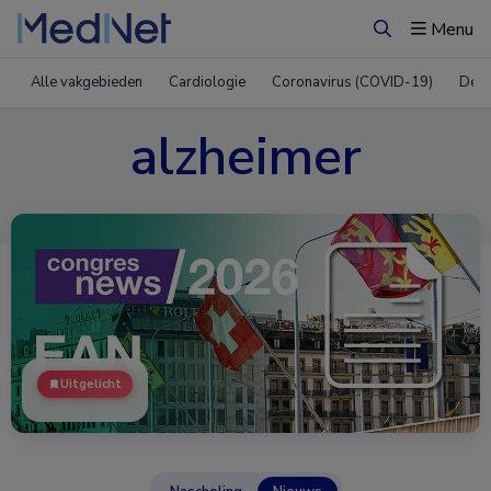
Menu
Zoeken
Alle vakgebieden
Cardiologie
Coronavirus (COVID-19)
Derm
alzheimer
Uitgelicht