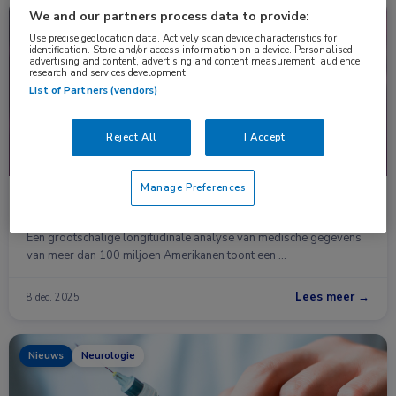
We and our partners process data to provide:
Nieuws
Huisartsgeneeskunde, Infectieziekten, Neurologie
Use precise geolocation data. Actively scan device characteristics for
identification. Store and/or access information on a device. Personalised
advertising and content, advertising and content measurement, audience
research and services development.
List of Partners (vendors)
Reject All
I Accept
Manage Preferences
Heractivatie varicellazostervirus geassocieerd met
verhoogd risico op dementie
Een grootschalige longitudinale analyse van medische gegevens
van meer dan 100 miljoen Amerikanen toont een …
Lees meer →
8 dec. 2025
Nieuws
Neurologie