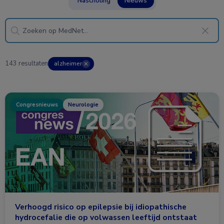
Nascholing
Nieuws
143 resultaten
alzheimer
✕
Congresnieuws
Neurologie
Verhoogd risico op epilepsie bij idiopathische
hydrocefalie die op volwassen leeftijd ontstaat