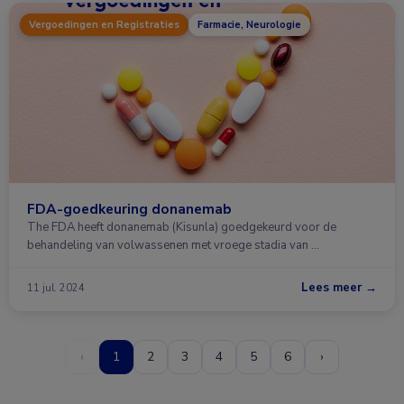
Vergoedingen en Registraties
Farmacie, Neurologie
FDA-goedkeuring donanemab
The FDA heeft donanemab (Kisunla) goedgekeurd voor de
behandeling van volwassenen met vroege stadia van …
Lees meer →
11 jul. 2024
‹
1
2
3
4
5
6
›