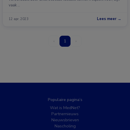
vaak …
Lees meer →
12 apr. 2023
‹
1
›
Populaire pagina’s
Wat is MedNet?
Partnernieuws
Nieuwsbrieven
Nascholing