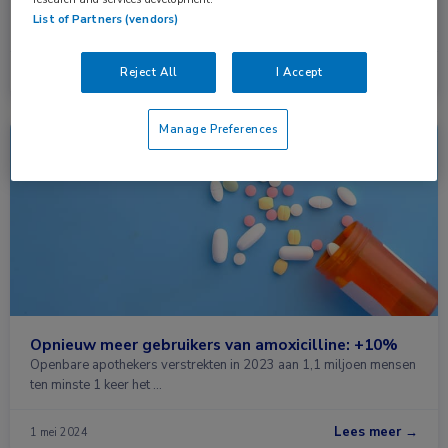
Een groot Europees registeronderzoek bevestigt dat bismut
List of Partners (vendors)
quadrupeltherapie (BQT) een veilige en zeer effectieve …
Reject All
I Accept
Lees meer →
10 sep. 2025
Manage Preferences
Nieuws
Farmacie, Huisartsgeneeskunde, Infectieziekten
Opnieuw meer gebruikers van amoxicilline: +10%
Openbare apothekers verstrekten in 2023 aan 1,1 miljoen mensen
ten minste 1 keer het …
Lees meer →
1 mei 2024