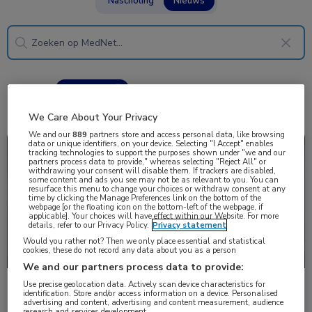
Nascholing
Nieuws
7 resultaten
amoxicilline
✕
We Care About Your Privacy
We and our
889
partners store and access personal data, like browsing
data or unique identifiers, on your device. Selecting "I Accept" enables
Nieuws
Gastro-enterologie, Infectieziekten
tracking technologies to support the purposes shown under "we and our
partners process data to provide," whereas selecting "Reject All" or
withdrawing your consent will disable them. If trackers are disabled,
some content and ads you see may not be as relevant to you. You can
resurface this menu to change your choices or withdraw consent at any
time by clicking the Manage Preferences link on the bottom of the
webpage [or the floating icon on the bottom-left of the webpage, if
applicable]. Your choices will have effect within our Website. For more
details, refer to our Privacy Policy.
Privacy statement
Would you rather not? Then we only place essential and statistical
cookies, these do not record any data about you as a person
We and our partners process data to provide:
Use precise geolocation data. Actively scan device characteristics for
BQT voor H. pylori: effectief en veilig, maar in
identification. Store and/or access information on a device. Personalised
Nederland (nog) niet beschikbaar
advertising and content, advertising and content measurement, audience
research and services development.