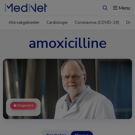
Menu
Zoeken
Alle vakgebieden
Cardiologie
Coronavirus (COVID-19)
Derm
amoxicilline
Uitgelicht