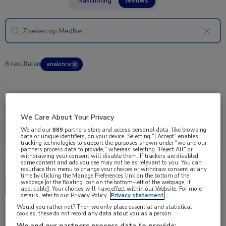
Nascholing
Nieuws
8 resultaten
anakinra
✕
Nieuws
Infectieziekten, Longziekten
We Care About Your Privacy
We and our
889
partners store and access personal data, like browsing
data or unique identifiers, on your device. Selecting "I Accept" enables
tracking technologies to support the purposes shown under "we and our
partners process data to provide," whereas selecting "Reject All" or
withdrawing your consent will disable them. If trackers are disabled,
some content and ads you see may not be as relevant to you. You can
resurface this menu to change your choices or withdraw consent at any
time by clicking the Manage Preferences link on the bottom of the
webpage [or the floating icon on the bottom-left of the webpage, if
applicable]. Your choices will have effect within our Website. For more
details, refer to our Privacy Policy.
Privacy statement
Would you rather not? Then we only place essential and statistical
ImmunoSep: precisie-immuuntherapie bij sepsis
cookies, these do not record any data about you as a person
Bij patiënten met sepsis verbeterde precisie‑immuuntherapie,
We and our partners process data to provide: