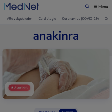
Menu
Zoeken
Alle vakgebieden
Cardiologie
Coronavirus (COVID-19)
Derm
anakinra
Uitgelicht