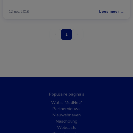
Lees meer →
12 nov. 2018
‹
1
›
Populaire pagina’s
Wat is MedNet?
Partnernieuws
Nieuwsbrieven
Nascholing
Webcasts