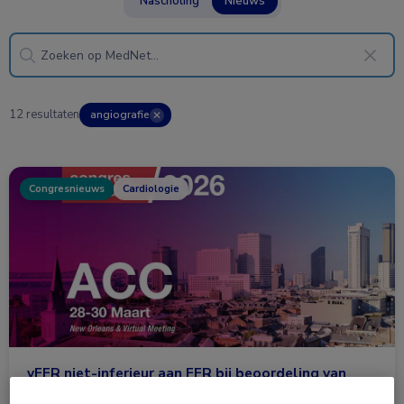
Nascholing
Nieuws
12 resultaten
angiografie
✕
Congresnieuws
Cardiologie
vFFR niet-inferieur aan FFR bij beoordeling van
coronairlijden