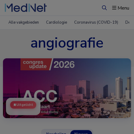
Menu
Zoeken
Alle vakgebieden
Cardiologie
Coronavirus (COVID-19)
Derm
angiografie
Uitgelicht