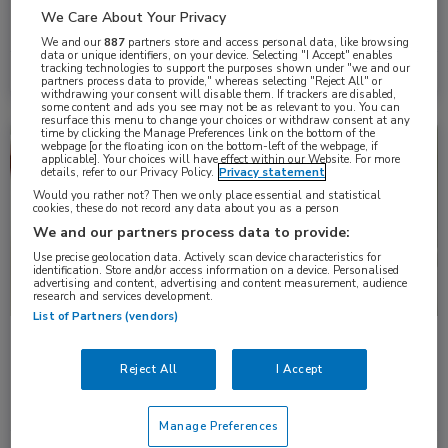
‘Vessel fractional flow reserve’-geleide revascularisatie is niet-
We Care About Your Privacy
inferieur aan de traditionele drukdraadgebaseerde ‘fractional …
We and our
887
partners store and access personal data, like browsing
data or unique identifiers, on your device. Selecting "I Accept" enables
tracking technologies to support the purposes shown under "we and our
Lees meer →
1 apr. 2026
partners process data to provide," whereas selecting "Reject All" or
withdrawing your consent will disable them. If trackers are disabled,
some content and ads you see may not be as relevant to you. You can
resurface this menu to change your choices or withdraw consent at any
time by clicking the Manage Preferences link on the bottom of the
Nieuws
Kindergeneeskunde, Oogheelkunde
webpage [or the floating icon on the bottom-left of the webpage, if
applicable]. Your choices will have effect within our Website. For more
details, refer to our Privacy Policy.
Privacy statement
Would you rather not? Then we only place essential and statistical
cookies, these do not record any data about you as a person
We and our partners process data to provide:
Use precise geolocation data. Actively scan device characteristics for
identification. Store and/or access information on a device. Personalised
advertising and content, advertising and content measurement, audience
research and services development.
List of Partners (vendors)
Reactivatie van prematurenretinopathie na
behandeling met een VEGF-remmer
Reject All
I Accept
Intravitreale injecties met VEGF-remmers werken snel en effectief
bij prematurenretinopathie (ROP), maar hebben als …
Manage Preferences