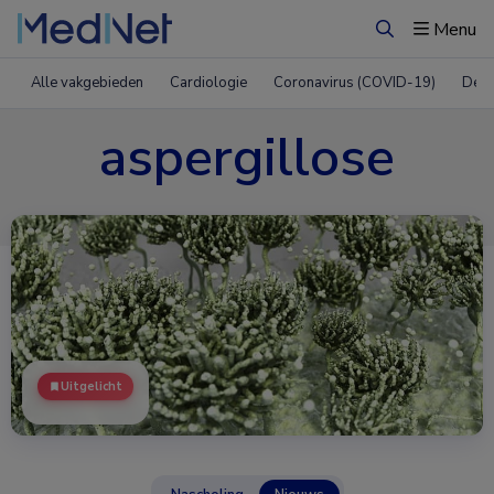
Menu
Zoeken
Alle vakgebieden
Cardiologie
Coronavirus (COVID-19)
Derm
aspergillose
Uitgelicht