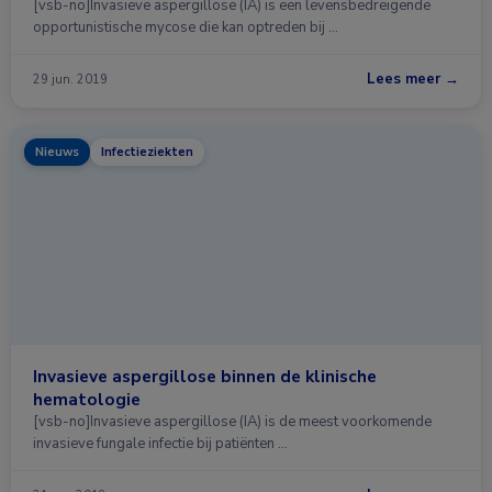
[vsb-no]Invasieve aspergillose (IA) is een levensbedreigende
opportunistische mycose die kan optreden bij …
Lees meer →
29 jun. 2019
Nieuws
Infectieziekten
Invasieve aspergillose binnen de klinische
hematologie
[vsb-no]Invasieve aspergillose (IA) is de meest voorkomende
invasieve fungale infectie bij patiënten …