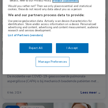
details, refer to our Privacy Policy.
Privacy statement
Lees meer →
11 sep. 2024
Would you rather not? Then we only place essential and statistical
cookies, these do not record any data about you as a person
We and our partners process data to provide:
Nieuws
Coronavirus (COVID-19), Infectieziekten, Longziekten
Use precise geolocation data. Actively scan device characteristics for
identification. Store and/or access information on a device. Personalised
advertising and content, advertising and content measurement, audience
research and services development.
List of Partners (vendors)
Reject All
I Accept
Manage Preferences
De incidentie van COVID-19-geassocieerde
pulmonale aspergillose in het vaccinatietijdperk
De incidentie van COVID-19-geassocieerde pulmonale
aspergillose (CAPA) is bij mechanisch beademde patiënten met …
Lees meer →
6 feb. 2024