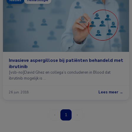
Nieuws
Hematologie
Invasieve aspergillose bij patiënten behandeld met
ibrutinib
[vsb-no]David Ghez en collega’s concluderen in Blood dat
ibrutinib mogelijk is …
Lees meer →
26 jun. 2018
‹
1
›