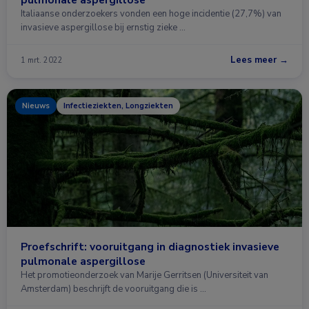
Italiaanse onderzoekers vonden een hoge incidentie (27,7%) van
invasieve aspergillose bij ernstig zieke …
Lees meer →
1 mrt. 2022
Nieuws
Infectieziekten, Longziekten
Proefschrift: vooruitgang in diagnostiek invasieve
pulmonale aspergillose
Het promotieonderzoek van Marije Gerritsen (Universiteit van
Amsterdam) beschrijft de vooruitgang die is …