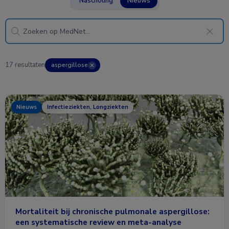
Nascholing
Nieuws
17 resultaten
aspergillose
✕
Nieuws
Infectieziekten, Longziekten
Mortaliteit bij chronische pulmonale aspergillose:
een systematische review en meta-analyse