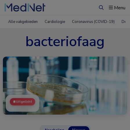
Menu
Zoeken
Alle vakgebieden
Cardiologie
Coronavirus (COVID-19)
Derm
bacteriofaag
Uitgelicht