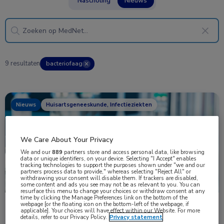
Nascholing
Nieuws
9 resultaten
bacteriofaag
✕
Nieuws
Huisartsgeneeskunde, Infectieziekten
We Care About Your Privacy
We and our
889
partners store and access personal data, like browsing
data or unique identifiers, on your device. Selecting "I Accept" enables
tracking technologies to support the purposes shown under "we and our
partners process data to provide," whereas selecting "Reject All" or
withdrawing your consent will disable them. If trackers are disabled,
some content and ads you see may not be as relevant to you. You can
resurface this menu to change your choices or withdraw consent at any
time by clicking the Manage Preferences link on the bottom of the
webpage [or the floating icon on the bottom-left of the webpage, if
4 miljoen voor eerste onderzoek met
applicable]. Your choices will have effect within our Website. For more
gepersonaliseerde faagtherapie
details, refer to our Privacy Policy.
Privacy statement