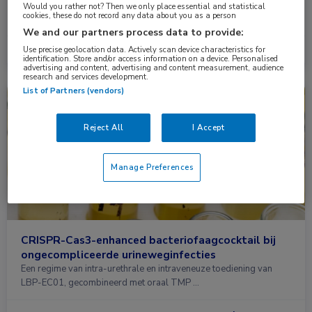
Het UMC Utrecht krijgt een beurs van 4 miljoen euro voor de
Would you rather not? Then we only place essential and statistical
cookies, these do not record any data about you as a person
eerste klinische studie …
We and our partners process data to provide:
Use precise geolocation data. Actively scan device characteristics for
Lees meer →
5 jan. 2026
identification. Store and/or access information on a device. Personalised
advertising and content, advertising and content measurement, audience
research and services development.
List of Partners (vendors)
Nieuws
Infectieziekten
Reject All
I Accept
Manage Preferences
CRISPR-Cas3-enhanced bacteriofaagcocktail bij
ongecompliceerde urineweginfecties
Een regime van intra-urethrale en intraveneuze toediening van
LBP-EC01, gecombineerd met oraal TMP …