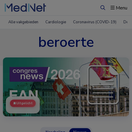
Menu
Zoeken
Alle vakgebieden
Cardiologie
Coronavirus (COVID-19)
Derm
beroerte
Uitgelicht