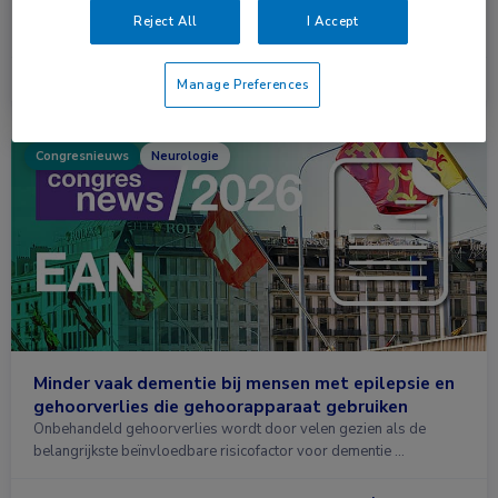
Het is nog niet precies bekend welke secundaire
Reject All
I Accept
preventiestrategie het beste werkt bij patiënten …
Lees meer →
30 jun. 2026
Manage Preferences
Congresnieuws
Neurologie
Minder vaak dementie bij mensen met epilepsie en
gehoorverlies die gehoorapparaat gebruiken
Onbehandeld gehoorverlies wordt door velen gezien als de
belangrijkste beïnvloedbare risicofactor voor dementie …