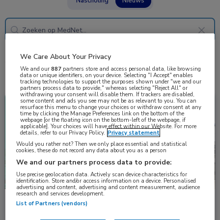
Nascholing
Nieuws
We Care About Your Privacy
6 resultaten
beroerte
✕
We and our
887
partners store and access personal data, like browsing
data or unique identifiers, on your device. Selecting "I Accept" enables
tracking technologies to support the purposes shown under "we and our
partners process data to provide," whereas selecting "Reject All" or
withdrawing your consent will disable them. If trackers are disabled,
some content and ads you see may not be as relevant to you. You can
Congresnieuws
Neurologie
resurface this menu to change your choices or withdraw consent at any
time by clicking the Manage Preferences link on the bottom of the
webpage [or the floating icon on the bottom-left of the webpage, if
applicable]. Your choices will have effect within our Website. For more
details, refer to our Privacy Policy.
Privacy statement
Would you rather not? Then we only place essential and statistical
cookies, these do not record any data about you as a person
We and our partners process data to provide:
Use precise geolocation data. Actively scan device characteristics for
identification. Store and/or access information on a device. Personalised
advertising and content, advertising and content measurement, audience
research and services development.
Secundaire preventie bij ischemische beroerte en
List of Partners (vendors)
atriumfibrilleren: doorgaan of overstappen?