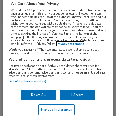
Nieuw onderzoek laat zien dat de risico’s op cardiovasculaire,
We Care About Your Privacy
metabole en inflammatoire aandoeningen duidelijk …
We and our
889
partners store and access personal data, like browsing
data or unique identifiers, on your device. Selecting "I Accept" enables
tracking technologies to support the purposes shown under "we and our
Lees meer →
20 mei 2026
partners process data to provide," whereas selecting "Reject All" or
withdrawing your consent will disable them. If trackers are disabled,
some content and ads you see may not be as relevant to you. You can
resurface this menu to change your choices or withdraw consent at any
time by clicking the Manage Preferences link on the bottom of the
Nieuws
Hematologie
webpage [or the floating icon on the bottom-left of the webpage, if
applicable]. Your choices will have effect within our Website. For more
details, refer to our Privacy Policy.
Privacy statement
Would you rather not? Then we only place essential and statistical
cookies, these do not record any data about you as a person
We and our partners process data to provide:
Use precise geolocation data. Actively scan device characteristics for
identification. Store and/or access information on a device. Personalised
advertising and content, advertising and content measurement, audience
research and services development.
List of Partners (vendors)
Effectiviteit en veiligheid van efgartigimod bij
primaire immuuntrombocytopenie
Reject All
I Accept
In de ADVANCE IV-studie hadden patiënten met chronische
immuuntrombocytopenie na behandeling met efgartigimod vaker
Manage Preferences
…