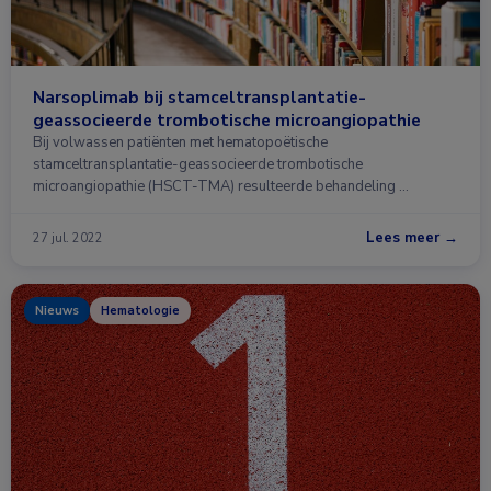
Narsoplimab bij stamceltransplantatie-
geassocieerde trombotische microangiopathie
Bij volwassen patiënten met hematopoëtische
stamceltransplantatie-geassocieerde trombotische
microangiopathie (HSCT-TMA) resulteerde behandeling …
Lees meer →
27 jul. 2022
Nieuws
Hematologie