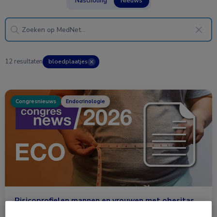
Nascholing
Nieuws
12 resultaten
bloedplaatjes
✕
Congresnieuws
Endocrinologie
Risicoprofielen mannen en vrouwen met obesitas
verschillen sterk