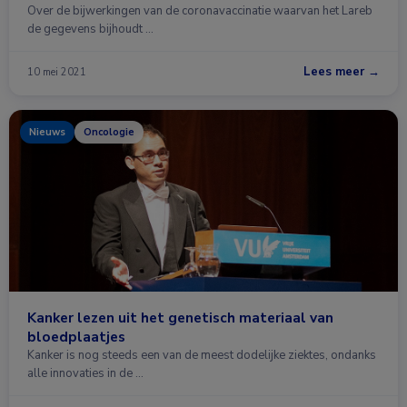
Over de bijwerkingen van de coronavaccinatie waarvan het Lareb
de gegevens bijhoudt …
Lees meer →
10 mei 2021
Nieuws
Oncologie
Kanker lezen uit het genetisch materiaal van
bloedplaatjes
Kanker is nog steeds een van de meest dodelijke ziektes, ondanks
alle innovaties in de …