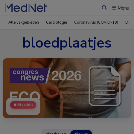
Menu
Zoeken
Alle vakgebieden
Cardiologie
Coronavirus (COVID-19)
Derm
bloedplaatjes
Uitgelicht