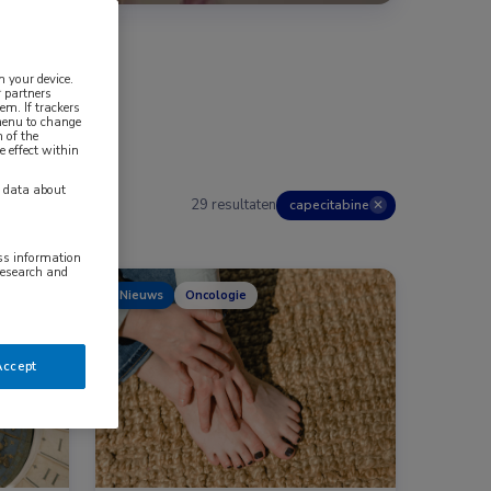
n your device.
 partners
em. If trackers
 menu to change
 of the
e effect within
y data about
29 resultaten
capecitabine
✕
ess information
research and
Nieuws
Oncologie
Accept