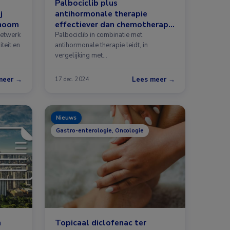
Palbociclib plus
j
antihormonale therapie
inoom
effectiever dan chemotherapie
bij hoogrisico,
netwerk
Palbociclib in combinatie met
teit en
hormoongevoelig, HER2-
antihormonale therapie leidt, in
vergelijking met
negatief gemetastaseerd
standaardchemotherapie, tot betere
mammacarcinoom
behandeluitkomsten …
meer →
Lees meer →
17 dec. 2024
Nieuws
Gastro-enterologie, Oncologie
n
Topicaal diclofenac ter