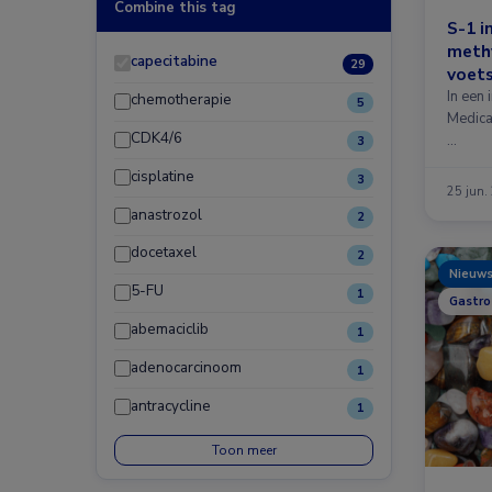
Combine this tag
S-1 i
methy
capecitabine
29
voet
In een 
chemotherapie
5
Medica
CDK4/6
…
3
cisplatine
3
25 jun.
anastrozol
2
docetaxel
2
Nieuw
5-FU
1
Gastro
abemaciclib
1
adenocarcinoom
1
antracycline
1
Toon meer