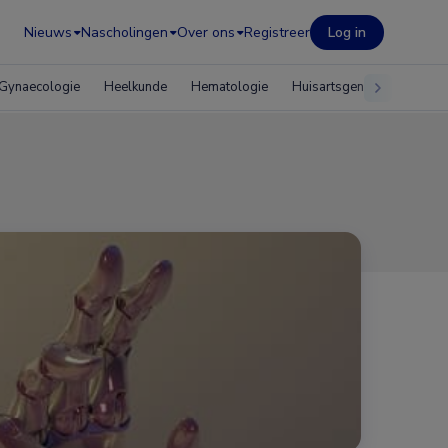
Nieuws
Nascholingen
Over ons
Registreer
Log in
Gynaecologie
Heelkunde
Hematologie
Huisartsgeneeskunde