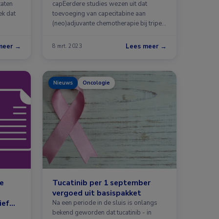
lijns
adjuvantbehandeling met
taten
capEerdere studies wezen uit dat
ek dat
capecitabine
toevoeging van capecitabine aan
(neo)adjuvante chemotherapie bij tripel
…
meer →
Lees meer →
8 mrt. 2023
Nieuws
Oncologie
ne
Tucatinib per 1 september
vergoed uit basispakket
ief
Na een periode in de sluis is onlangs
bekend geworden dat tucatinib - in