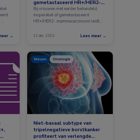
gemetastaseerd HR+/HER2-
mammacarcinoom
abel
Bij vrouwen met eerder behandeld,
eerd
inoperabel of gemetastaseerd
 …
HR+/HER2- mammacarcinoom leidt
datopotamab-deruxtecan …
meer →
Lees meer →
11 dec. 2023
Nieuws
Oncologie
e
Niet-basaal subtype van
R+,
tripelnegatieve borstkanker
profiteert van verlengde