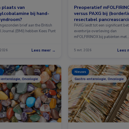
n plaats van
Preoperatief mFOLFIRIN
lcobalamine bij hand-
versus PAXG bij (borderli
syndroom?
resectabel pancreascarc
ingezonden brief aan the British
PAXG leidt tot een significant be
l Journal (BMJ) hebben Kees Punt
eventvrije overleving dan
mFOLFIRINOX bij patiënten met
resectabel …
Lees meer →
Lees 
 2026
5 mrt. 2026
s
Nieuws
-enterologie, Oncologie
Gastro-enterologie, Oncologie