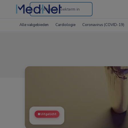
Search
through
Alle vakgebieden
Cardiologie
Coronavirus (COVID-19)
the
website
Uitgelicht