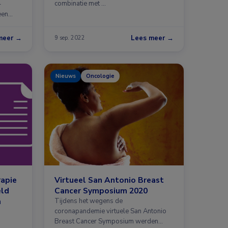
combinatie met …
-
een
meer →
Lees meer →
9 sep. 2022
Nieuws
Oncologie
rapie
Virtueel San Antonio Breast
eld
Cancer Symposium 2020
m
Tijdens het wegens de
coronapandemie virtuele San Antonio
Breast Cancer Symposium werden