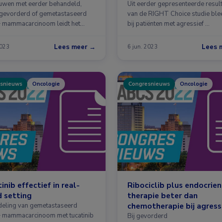
heeft voordeel van eerste
ouwen met eerder behandeld,
Uit eerder gepresenteerde resul
 gevorderd of gemetastaseerd
ribociclib
van de RIGHT Choice studie ble
mammacarcinoom leidt het
bij patiënten met agressief …
gen …
Lees meer →
Lees 
2023
6 jun. 2023
snieuws
Oncologie
Congresnieuws
Oncologie
inib effectief in real-
Ribociclib plus endocrie
 setting
therapie beter dan
chemotherapie bij agress
eling van gemetastaseerd
mammacarcinoom met tucatinib
mammacarcinoom
Bij gevorderd