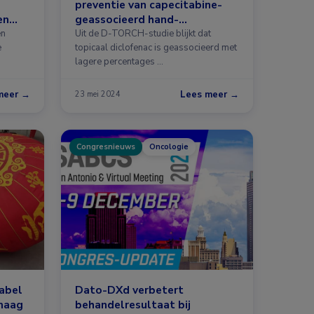
preventie van capecitabine-
en
geassocieerd hand-
voetsyndroom
en
Uit de D-TORCH-studie blijkt dat
e
topicaal diclofenac is geassocieerd met
lagere percentages …
meer →
Lees meer →
23 mei 2024
Congresnieuws
Oncologie
tabel
Dato-DXd verbetert
maag
behandelresultaat bij