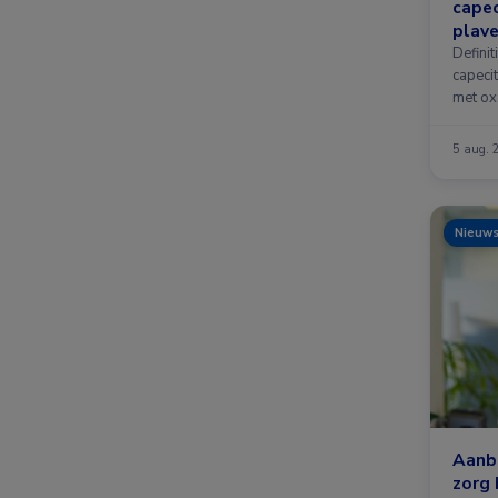
capec
plave
slok
Defini
capecit
met oxa
patiën
5 aug. 
Nieuw
Aanb
zorg 