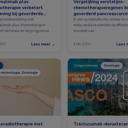
malimab plus
Vergelijking eerstelijns-
otherapie verbetert
chemotherapieregimes bi
eving bij gevorderde
gevorderd pancreascarc
kanker
lijnsbehandeling met
In een systematische review en 
limab plus chemotherapie
meta-analyse werden de effectivi
ert de totale en de progressie …
toxiciteit van …
Lees meer →
Lees 
2025
4 feb. 2025
s
Congresnieuws
Oncologie
-enterologie, Oncologie
oradiotherapie met
Trastuzumab-deruxteca