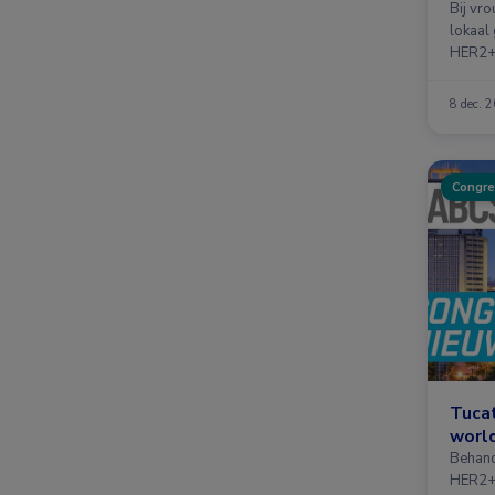
Bij vr
lokaal
HER2+ 
toevoe
8 dec. 
Congre
Tucat
world
Behand
HER2+ 