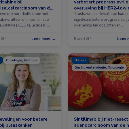
itabine bij
verbetert progressievrije
iselcelcarcinoom van de
overleving bij HER2-low 
darm?
HER2-ultralow
tieve chemoradiotherapie met
Trastuzumab-deruxtecan had e
abine, alleen of in combinatie
gemetastaseerd
significant betere progressievrij
liplatine (XELOX), leidde bij
overleving ten opzichte van
mammacarcinoom
ten met …
chemotherapie naar keuze …
Lees meer →
Lees 
2024
5 jun. 2024
s
Oncologie, Urologie
Nieuws
Gastro-enterologie, Oncologie
evelingen voor betere
Sintilimab bij niet-resec
bij blaaskanker
adenocarcinoom van de 