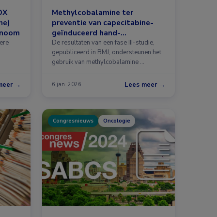
OX
Methylcobalamine ter
ne)
preventie van capecitabine-
inoom
geïnduceerd hand-
voetsyndroom
tere
De resultaten van een fase III-studie,
gepubliceerd in BMJ, ondersteunen het
gebruik van methylcobalamine …
meer →
Lees meer →
6 jan. 2026
Congresnieuws
Oncologie