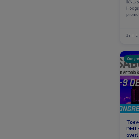
IKNL-o
Hoogst
promot
…
29 mrt.
Congre
Toevo
DM1 v
overl