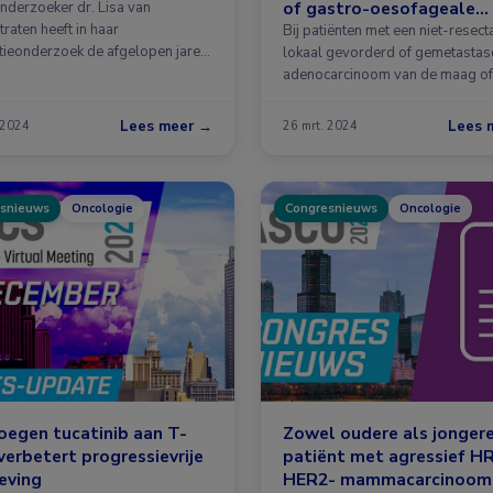
of gastro-oesofageale
nderzoeker dr. Lisa van
raten heeft in haar
overgang
Bij patiënten met een niet-resect
ieonderzoek de afgelopen jaren
lokaal gevorderd of gemetastas
adenocarcinoom van de maag of
Lees meer →
Lees 
 2024
26 mrt. 2024
snieuws
Oncologie
Congresnieuws
Oncologie
egen tucatinib aan T-
Zowel oudere als jonger
erbetert progressievrije
patiënt met agressief H
eving
HER2- mammacarcinoom