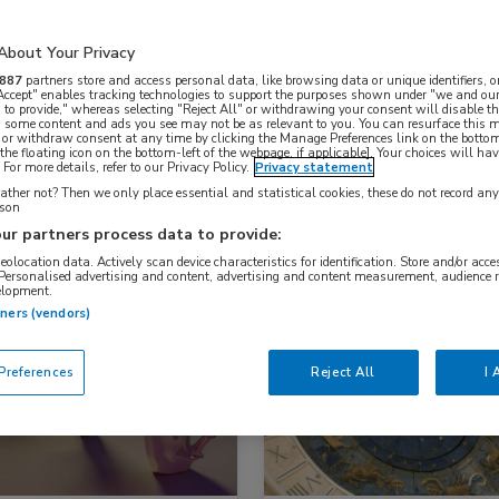
About Your Privacy
Nascholing
Nieuws
887
partners store and access personal data, like browsing data or unique identifiers, o
 Accept" enables tracking technologies to support the purposes shown under "we and our
 to provide," whereas selecting "Reject All" or withdrawing your consent will disable th
, some content and ads you see may not be as relevant to you. You can resurface this
 or withdraw consent at any time by clicking the Manage Preferences link on the bottom
the floating icon on the bottom-left of the webpage, if applicable]. Your choices will hav
For more details, refer to our Privacy Policy.
Privacy statement
ther not? Then we only place essential and statistical cookies, these do not record an
rson
ur partners process data to provide:
geolocation data. Actively scan device characteristics for identification. Store and/or acc
 Personalised advertising and content, advertising and content measurement, audience 
elopment.
s
Nieuws
tners (vendors)
-enterologie, Oncologie
Gastro-enterologie, Oncologie
references
Reject All
I 