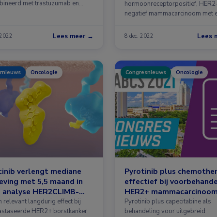
ineerd met trastuzumab en
hormoonreceptorpositief, HER2
abine levert in …
negatief mammacarcinoom met 
hoge kans op progressie …
Lees meer →
Lees 
 2022
8 dec. 2022
rnieuws
Oncologie
Congresnieuws
Oncologie
inib verlengt mediane
Pyrotinib plus chemothe
eving met 5,5 maand in
effectief bij voorbehand
e analyse HER2CLIMB-
HER2+ mammacarcinoo
e
h relevant langdurig effect bij
Pyrotinib plus capecitabine als
staseerde HER2+ borstkanker
behandeling voor uitgebreid