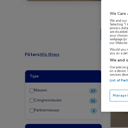
We Care 
We and our
Selecting "I
process data
are disabled
your choices
webpage [or 
our Website. 
Would you ra
you as a pe
Filters
Wis filters
We and o
Use precise 
on a device.
services dev
Type
Nieuw
List of Par
Gastro
Nieuws
17
Manage P
Congresnieuws
11
Partnernieuws
1