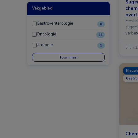
Suge
chem
Vakgebied
overl
maag
Eerste
Gastro-enterologie
8
sugema
verbet
Oncologie
28
Urologie
1
5 jun. 
Toon meer
Nieuw
Gastro
Chem