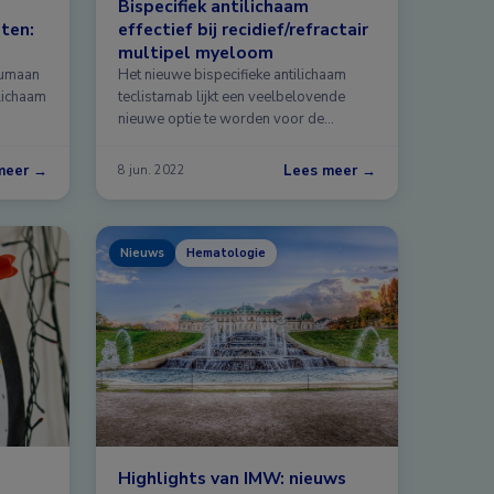
Bispecifiek antilichaam
iten:
effectief bij recidief/refractair
multipel myeloom
humaan
Het nieuwe bispecifieke antilichaam
lichaam
teclistamab lijkt een veelbelovende
nieuwe optie te worden voor de
behandeling …
meer →
Lees meer →
8 jun. 2022
Nieuws
Hematologie
Highlights van IMW: nieuws