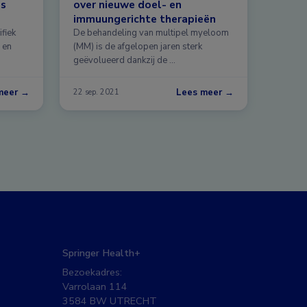
is
over nieuwe doel- en
immuungerichte therapieën
fiek
De behandeling van multipel myeloom
 en
(MM) is de afgelopen jaren sterk
geëvolueerd dankzij de …
meer →
Lees meer →
22 sep. 2021
Springer Health+
Bezoekadres:
Varrolaan 114
3584 BW UTRECHT