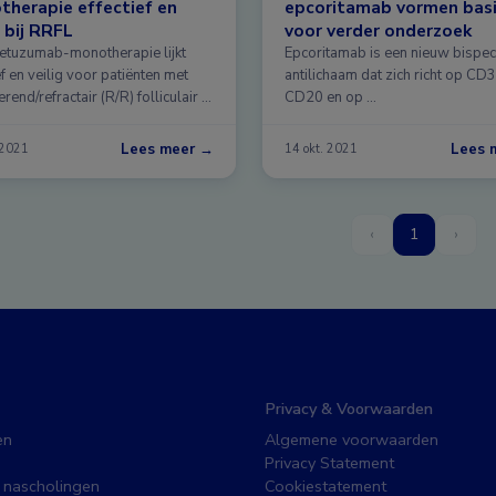
herapie effectief en
epcoritamab vormen bas
g bij RRFL
voor verder onderzoek
tuzumab-monotherapie lijkt
Epcoritamab is een nieuw bispeci
ef en veilig voor patiënten met
antilichaam dat zich richt op CD3
erend/refractair (R/R) folliculair …
CD20 en op …
Lees meer →
Lees 
 2021
14 okt. 2021
‹
1
›
Privacy & Voorwaarden
en
Algemene voorwaarden
Privacy Statement
 nascholingen
Cookiestatement