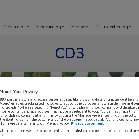
Dermatologie
Endocrinologie
Farmacie
Gastro-enterologie
CD3
About Your Privacy
887
partners store and access personal data, like browsing data or unique identifiers, o
 Accept" enables tracking technologies to support the purposes shown under "we and our
 to provide," whereas selecting "Reject All" or withdrawing your consent will disable th
, some content and ads you see may not be as relevant to you. You can resurface this
 or withdraw consent at any time by clicking the Manage Preferences link on the bottom
the floating icon on the bottom-left of the webpage, if applicable]. Your choices will hav
For more details, refer to our Privacy Policy.
Privacy statement
ther not? Then we only place essential and statistical cookies, these do not record an
rson