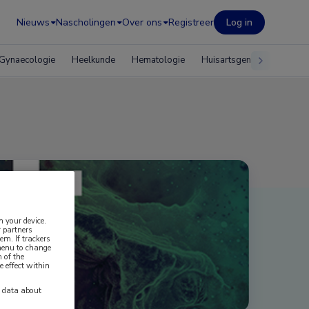
Nieuws
Nascholingen
Over ons
Registreer
Log in
Gynaecologie
Heelkunde
Hematologie
Huisartsgeneeskunde
n your device.
 partners
em. If trackers
 menu to change
 of the
e effect within
y data about