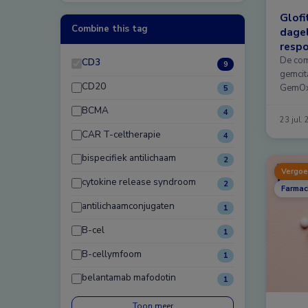
Glofi
Combine this tag
dagel
respo
gerec
De com
CD3
9
gemcita
CD20
GemOx)
5
BCMA
4
23 jul.
CAR T-celtherapie
4
bispecifiek antilichaam
2
Vergoe
cytokine release syndroom
2
Farmac
antilichaamconjugaten
1
B-cel
1
B-cellymfoom
1
belantamab mafodotin
1
Toon meer