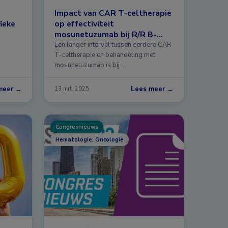
Impact van CAR T-celtherapie
ieke
op effectiviteit
mosunetuzumab bij R/R B-
cellymfomen
Een langer interval tussen eerdere CAR
T-celtherapie en behandeling met
mosunetuzumab is bij …
meer →
Lees meer →
13 mrt. 2025
Congresnieuws
Hematologie, Oncologie