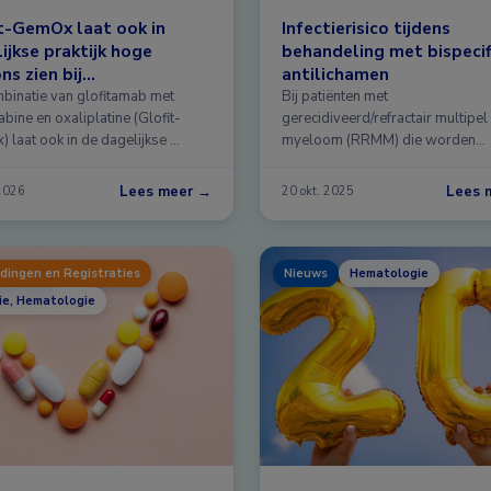
t-GemOx laat ook in
Infectierisico tijdens
ijkse praktijk hoge
behandeling met bispecif
ns zien bij
antilichamen
idiveerd/refractair DLBCL
binatie van glofitamab met
Bij patiënten met
bine en oxaliplatine (Glofit-
gerecidiveerd/refractair multipel
 laat ook in de dagelijkse …
myeloom (RRMM) die worden
behandeld met bispecifieke
antilichamen (BsAbs …
Lees meer →
Lees 
 2026
20 okt. 2025
dingen en Registraties
Nieuws
Hematologie
ie, Hematologie