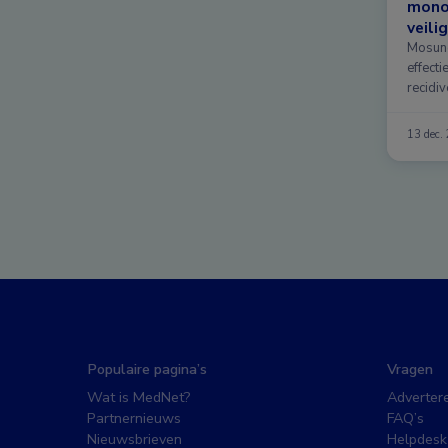
monot
veili
Mosune
effecti
recidiv
13 dec.
Populaire pagina’s
Vragen
Wat is MedNet?
Adverter
Partnernieuws
FAQ’s
Nieuwsbrieven
Helpdesk