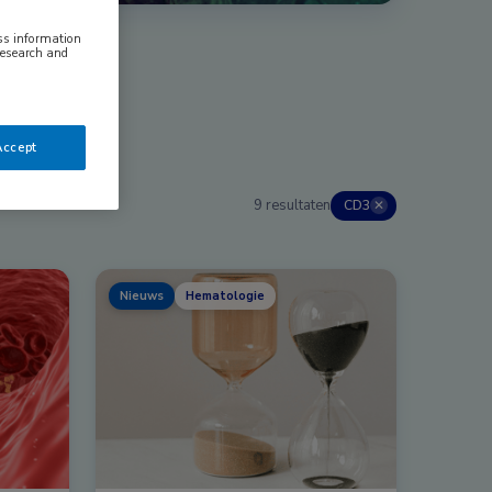
ess information
research and
Accept
9 resultaten
CD3
✕
Nieuws
Hematologie