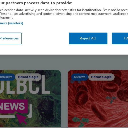
ur partners process data to provide:
geolocation data. Actively scan device characteristics for identification. Store and/or acc
 Personalised advertising and content, advertising and content measurement, audience 
Nascholing
Nieuws
elopment.
tners (vendors)
references
Reject All
I 
rnieuws
Hematologie
Nieuws
Hematologie