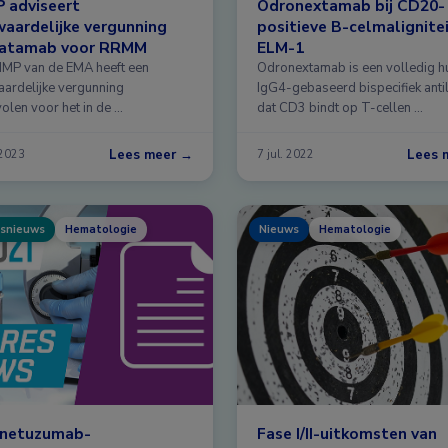
 adviseert
Odronextamab bij CD20-
aardelijke vergunning
positieve B-celmalignite
natamab voor RRMM
ELM-1
MP van de EMA heeft een
Odronextamab is een volledig 
ardelijke vergunning
IgG4-gebaseerd bispecifiek anti
olen voor het in de …
dat CD3 bindt op T-cellen …
Lees meer →
Lees 
 2023
7 jul. 2022
snieuws
Hematologie
Nieuws
Hematologie
netuzumab-
Fase I/II-uitkomsten van