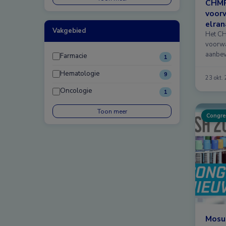
CHMP
voorw
elra
Vakgebied
Het CH
voorwa
aanbev
Farmacie
1
Hematologie
9
23 okt.
Oncologie
1
Toon meer
Congre
Mosu