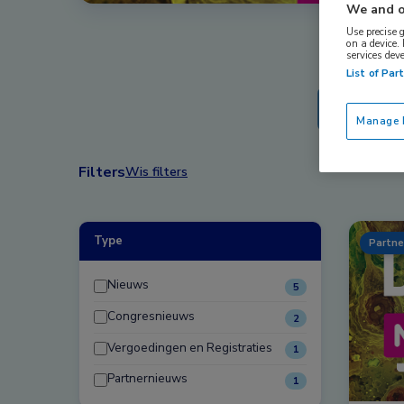
We and o
Use precise 
on a device.
services dev
List of Par
Manage P
Filters
Wis filters
Type
Partne
Nieuws
5
Congresnieuws
2
Vergoedingen en Registraties
1
Partnernieuws
1