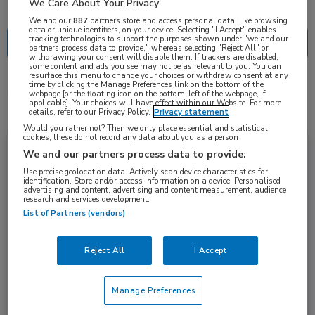
Nascholing
Nieuws
We Care About Your Privacy
We and our
887
partners store and access personal data, like browsing
data or unique identifiers, on your device. Selecting "I Accept" enables
tracking technologies to support the purposes shown under "we and our
partners process data to provide," whereas selecting "Reject All" or
withdrawing your consent will disable them. If trackers are disabled,
some content and ads you see may not be as relevant to you. You can
resurface this menu to change your choices or withdraw consent at any
time by clicking the Manage Preferences link on the bottom of the
4 resultaten
CD7
✕
webpage [or the floating icon on the bottom-left of the webpage, if
applicable]. Your choices will have effect within our Website. For more
details, refer to our Privacy Policy.
Privacy statement
Would you rather not? Then we only place essential and statistical
cookies, these do not record any data about you as a person
Nieuws
Hematologie, Kindergeneeskunde
We and our partners process data to provide:
Use precise geolocation data. Actively scan device characteristics for
identification. Store and/or access information on a device. Personalised
advertising and content, advertising and content measurement, audience
research and services development.
List of Partners (vendors)
Reject All
I Accept
Universele base-edited anti-CD7 CAR T-cellen bij
Manage Preferences
T-cel acute lymfatische leukemie