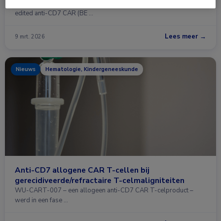
In een fase I-studie resulteerde behandeling met universele base-
edited anti-CD7 CAR (BE …
Lees meer →
9 mrt. 2026
Nieuws
Hematologie, Kindergeneeskunde
Anti-CD7 allogene CAR T-cellen bij
gerecidiveerde/refractaire T-celmaligniteiten
WU-CART-007 – een allogeen anti-CD7 CAR T-celproduct –
werd in een fase …