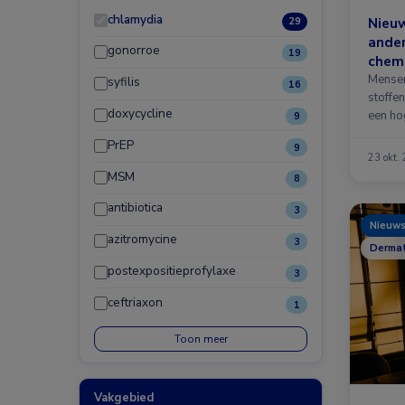
chlamydia
Nieu
29
ander
gonorroe
19
chem
Mensen
syfilis
16
stoffe
doxycycline
een ho
9
PrEP
9
23 okt.
MSM
8
antibiotica
3
Nieuw
azitromycine
3
Dermat
postexpositieprofylaxe
3
ceftriaxon
1
Toon meer
Vakgebied