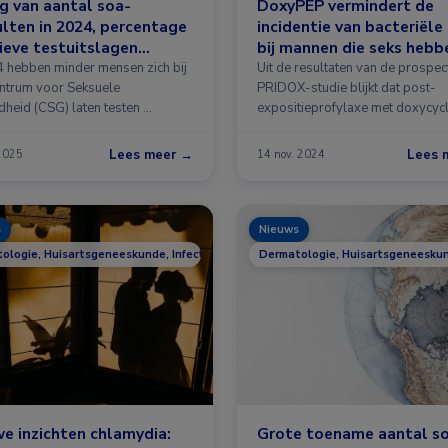
g van aantal soa-
DoxyPEP vermindert de
lten in 2024, percentage
incidentie van bacteriële
ieve testuitslagen
bij mannen die seks hebb
eer gelijk
met mannen en PrEP geb
4 hebben minder mensen zich bij
Uit de resultaten van de prospec
ntrum voor Seksuele
PRIDOX-studie blijkt dat post-
heid (CSG) laten testen …
expositieprofylaxe met doxycycl
geassocieerd …
Lees meer →
Lees 
 2025
14 nov. 2024
s
Nieuws
ologie, Huisartsgeneeskunde, Infectieziekten
Dermatologie, Huisartsgeneeskund
e inzichten chlamydia:
Grote toename aantal so