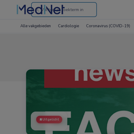
Search
through
Alle vakgebieden
Cardiologie
Coronavirus (COVID-19)
the
website
Uitgelicht