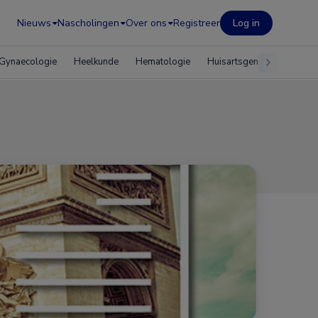
Nieuws
Nascholingen
Over ons
Registreer
Log in
Gynaecologie
Heelkunde
Hematologie
Huisartsgeneeskunde