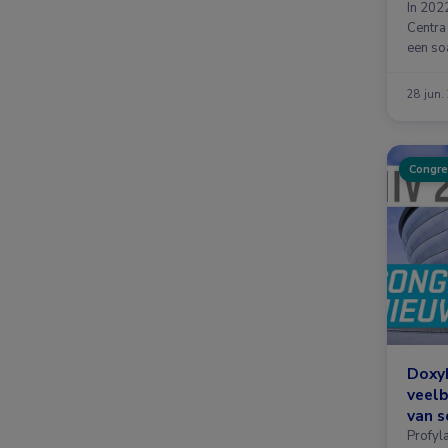
In 202
Centra
een so
28 jun.
Congre
DoxyP
veelb
van s
aand
Profyl