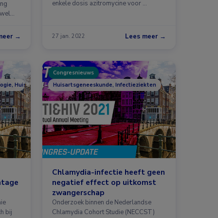
enkele dosis azitromycine voor …
ing
ewel
meer →
Lees meer →
27 jan. 2022
Congresnieuws
ogie, Huisartsgeneeskunde, Infectieziekten
Huisartsgeneeskunde, Infectieziekten
Chlamydia-infectie heeft geen
ntage
negatief effect op uitkomst
zwangerschap
ie
Onderzoek binnen de Nederlandse
h bij
Chlamydia Cohort Studie (NECCST)