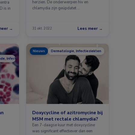
herzien. De onderwerpen hiv en
centra
chlamydia zijn geüpdatet …
 is in
meer →
Lees meer →
31 okt. 2022
Nieuws
Dermatologie, Infectieziekten
e, Infectieziekten
an
Doxycycline of azitromycine bij
MSM met rectale chlamydia?
Een 7-daagse kuur met doxycycline
was significant effectiever dan een