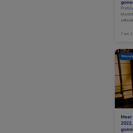
gono
Profyl
blootst
seksue
blijkt 
7 mrt. 
Nieuw
Meer 
2022
gono