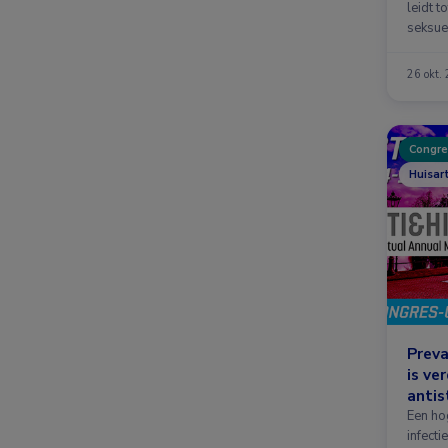
leidt t
seksue
(soa’s
26 okt.
Congre
Huisar
Preva
is ve
antis
Een hog
infect