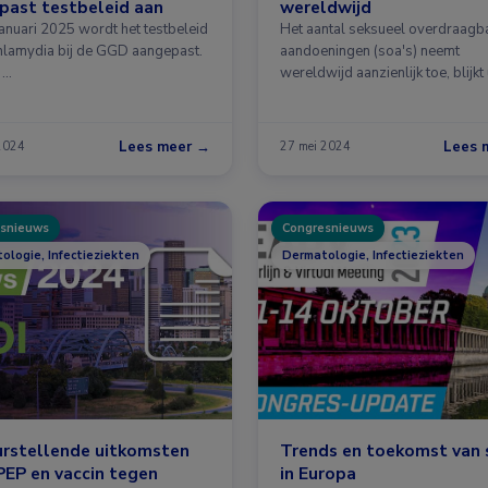
past testbeleid aan
wereldwijd
januari 2025 wordt het testbeleid
Het aantal seksueel overdraagb
hlamydia bij de GGD aangepast.
aandoeningen (soa's) neemt
 …
wereldwijd aanzienlijk toe, blijkt 
WHO …
Lees meer →
Lees 
 2024
27 mei 2024
snieuws
Congresnieuws
ologie, Infectieziekten
Dermatologie, Infectieziekten
urstellende uitkomsten
Trends en toekomst van 
EP en vaccin tegen
in Europa