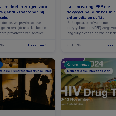
we middelen zorgen voor
Late breaking: PEP met
e gebruikspatronen bij
doxycycline leidt tot mi
seks
chlamydia en syfilis
 die nieuwe psychoactieve
Postexpositieprofylaxe met
n gebruiken tijdens seks, hebben
doxycycline (doxyPEP) zorgt vo
gere prevalentie van seksueel …
langdurige verlaging van de inci
van bacteriële soa …
Lees meer →
Lees 
 2025
21 okt. 2025
s
Congresnieuws
ologie, Huisartsgeneeskunde, Infectieziekten
Dermatologie, Infectieziekten