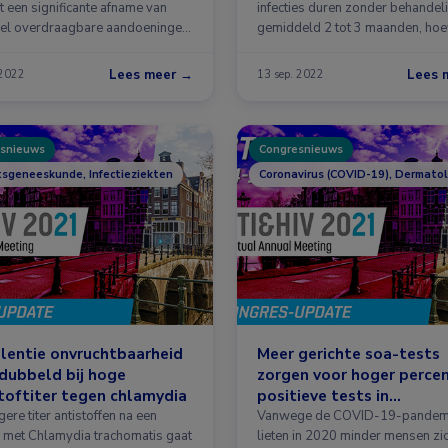
ot een significante afname van
infecties duren zonder behandel
el overdraagbare aandoeningen
gemiddeld 2 tot 3 maanden, ho
 …
sommige …
Lees meer →
Lees 
 2022
13 sep. 2022
snieuws
Congresnieuws
tsgeneeskunde, Infectieziekten
Coronavirus (COVID-19), Dermatol
lentie onvruchtbaarheid
Meer gerichte soa-tests
rdubbeld bij hoge
zorgen voor hoger perce
toftiter tegen chlamydia
positieve tests in
pandemiejaar
ere titer antistoffen na een
Vanwege de COVID-19-pandem
ie met Chlamydia trachomatis gaat
lieten in 2020 minder mensen zic