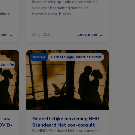
In een studiepopulatie die kwetsbaar
was voor besmetting met hiv en
ningen.
bacteriële soa, bleken …
meer →
Lees meer →
27 jul. 2023
Nieuws
Dermatologie, Infectieziekten
e, Infectieziekten
r soa-
Gedeeltelijke herziening NHG-
COVID-
Standaard Het soa-consult
De NHG-Standaard Het soa-consult is