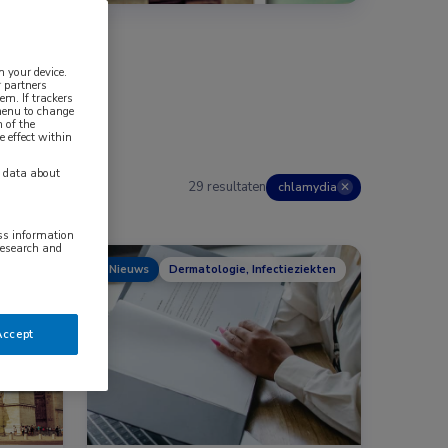
n your device.
 partners
em. If trackers
 menu to change
 of the
e effect within
y data about
29 resultaten
chlamydia
✕
ess information
research and
Nieuws
Dermatologie, Infectieziekten
Accept