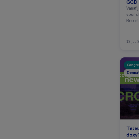
GGD 
Vanaf 
voor c
Recent
12 jul.
Congre
Dermat
Tele
doxyP