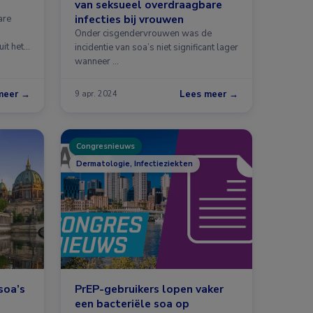
van seksueel overdraagbare
infecties bij vrouwen
are
Onder cisgendervrouwen was de
uit het
incidentie van soa’s niet significant lager
wanneer …
meer →
Lees meer →
9 apr. 2024
Congresnieuws
Dermatologie, Infectieziekten
soa’s
PrEP-gebruikers lopen vaker
een bacteriële soa op