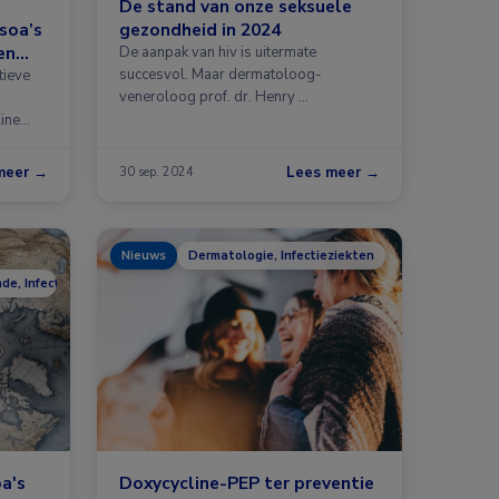
De stand van onze seksuele
 soa’s
gezondheid in 2024
en
De aanpak van hiv is uitermate
ruiken
succesvol. Maar dermatoloog-
tieve
veneroloog prof. dr. Henry …
ine
meer →
Lees meer →
30 sep. 2024
Nieuws
Dermatologie, Infectieziekten
e, Infectieziekten
a's
Doxycycline-PEP ter preventie