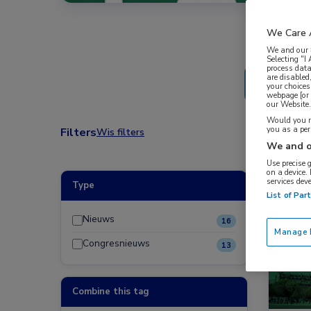
We Care 
We and our
Selecting "I
process data
are disabled
your choices
webpage [or 
our Website. 
Would you ra
you as a pe
Filters
Wis filters
We and o
Use precise 
on a device.
services dev
Type
Congre
List of Par
Dermat
Nieuws
16
Manage P
Congresnieuws
13
Combine this tag