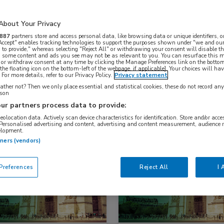
About Your Privacy
Nascholing
Nieuws
887
partners store and access personal data, like browsing data or unique identifiers, o
 Accept" enables tracking technologies to support the purposes shown under "we and our
 to provide," whereas selecting "Reject All" or withdrawing your consent will disable th
, some content and ads you see may not be as relevant to you. You can resurface this
 or withdraw consent at any time by clicking the Manage Preferences link on the bottom
the floating icon on the bottom-left of the webpage, if applicable]. Your choices will hav
For more details, refer to our Privacy Policy.
Privacy statement
ther not? Then we only place essential and statistical cookies, these do not record an
rson
ur partners process data to provide:
geolocation data. Actively scan device characteristics for identification. Store and/or acc
 Personalised advertising and content, advertising and content measurement, audience 
elopment.
snieuws
Congresnieuws
tners (vendors)
ologie, Infectieziekten
Dermatologie, Infectieziekten
references
Reject All
I 