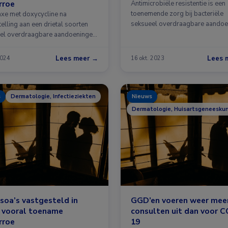
rroe
Antimicrobiële resistentie is een
toenemende zorg bij bacteriële
axe met doxycycline na
seksueel overdraagbare aandoe
elling aan een drietal soorten
Deze en andere trends …
el overdraagbare aandoeningen
weliswaar …
Lees meer →
Lees 
2024
16 okt. 2023
s
Dermatologie, Infectieziekten
Nieuws
Dermatologie, Huisartsgeneeskund
soa’s vastgesteld in
GGD’en voeren weer mee
, vooral toename
consulten uit dan voor 
rroe
19