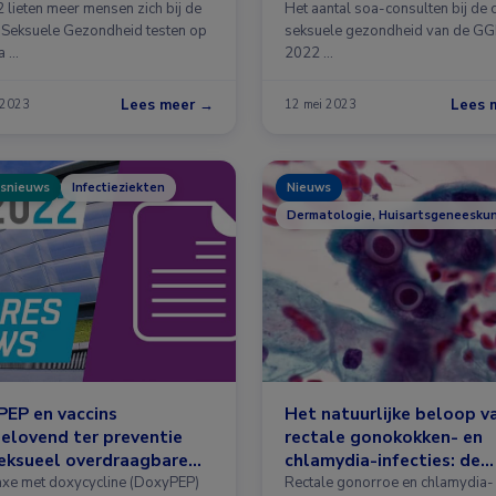
2 lieten meer mensen zich bij de
Het aantal soa-consulten bij de 
 Seksuele Gezondheid testen op
seksuele gezondheid van de GGD
a …
2022 …
Lees meer →
Lees 
 2023
12 mei 2023
snieuws
Infectieziekten
Nieuws
Dermatologie, Huisartsgeneeskund
EP en vaccins
Het natuurlijke beloop v
elovend ter preventie
rectale gonokokken- en
eksueel overdraagbare
chlamydia-infecties: de
oeningen
ExGen-studie
axe met doxycycline (DoxyPEP)
Rectale gonorroe en chlamydia-