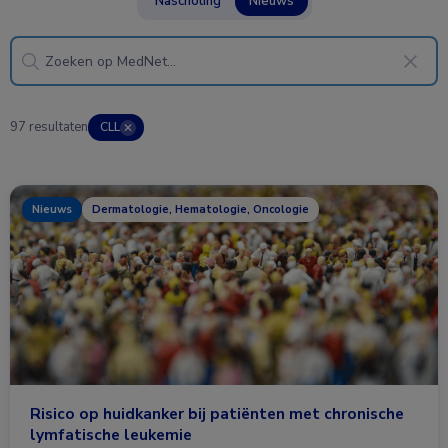
Nascholing
Nieuws
97 resultaten
CLL
✕
Nieuws
Dermatologie, Hematologie, Oncologie
Risico op huidkanker bij patiënten met chronische
lymfatische leukemie