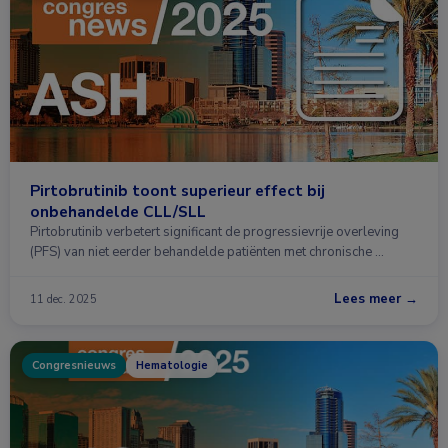
Pirtobrutinib toont superieur effect bij
onbehandelde CLL/SLL
Pirtobrutinib verbetert significant de progressievrije overleving
(PFS) van niet eerder behandelde patiënten met chronische …
Lees meer →
11 dec. 2025
Congresnieuws
Hematologie