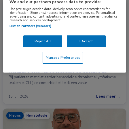
We and our partners process data to provide:
Congresnieuws
Hematologie
Use precise geolocation data. Actively scan device characteristics for
identification. Store and/or access information on a device. Personalised
advertising and content, advertising and content measurement, audience
research and services development.
List of Partners (vendors)
Reject All
I Accept
Manage Preferences
Finale analyse CLL14 bevestigt langdurige
werkzaamheid van venetoclax-obinutuzumab
Bij patiënten met niet eerder behandelde chronische lymfatische
leukemie (CLL) en comorbiditeit leidt een vaste …
Lees meer →
15 jun. 2026
Nieuws
Hematologie