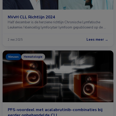
NVvH CLL Richtlijn 2024
Half december is de herziene richtlijn Chronische Lymfatische
Leukemie / kleincellig lymfocytair lymfoom gepubliceerd op de …
Lees meer →
2 mei 2025
Nieuws
Hematologie
PFS-voordeel met acalabrutinib-combinaties bij
eerder onbehandelde CLL