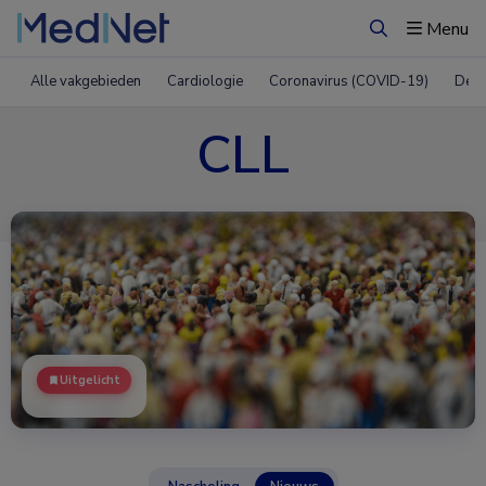
Menu
Zoeken
Alle vakgebieden
Cardiologie
Coronavirus (COVID-19)
Derm
CLL
Uitgelicht