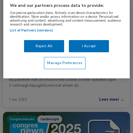
We and our partners process data to provide:
Nieuws
Nefrologie
Use precise geolocation data. Actively scan device characteristics for
identification. Store and/or access information on a device. Personalised
advertising and content, advertising and content measurement, audience
research and services development.
List of Partners (vendors)
Reject All
I Accept
Manage Preferences
Effecten van dapagliflozine op
gezondheidsgerelateerde kwaliteit van leven
Bij patiënten met chronische nierschade zonder diabetes type
2 vertraagt dapagliflozine niet alleen de …
Lees meer →
7 nov. 2025
Congresnieuws
Cardiologie