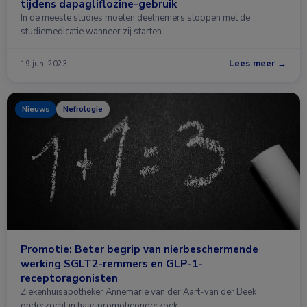
tijdens dapagliflozine-gebruik
In de meeste studies moeten deelnemers stoppen met de
studiemedicatie wanneer zij starten …
Lees meer →
19 jun. 2023
Nieuws
Nefrologie
Promotie: Beter begrip van nierbeschermende
werking SGLT2-remmers en GLP-1-
receptoragonisten
Ziekenhuisapotheker Annemarie van der Aart-van der Beek
onderzocht in haar promotieonderzoek …