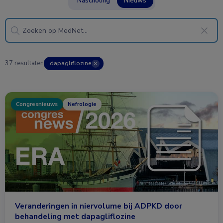
Nascholing
Nieuws
37 resultaten
dapagliflozine
✕
Congresnieuws
Nefrologie
Veranderingen in niervolume bij ADPKD door
behandeling met dapagliflozine