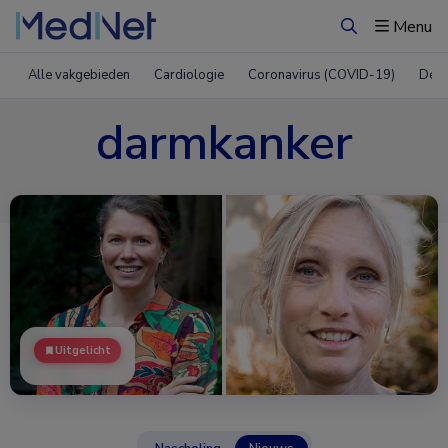
Menu
Zoeken
Alle vakgebieden
Cardiologie
Coronavirus (COVID-19)
Derm
darmkanker
Uitgelicht