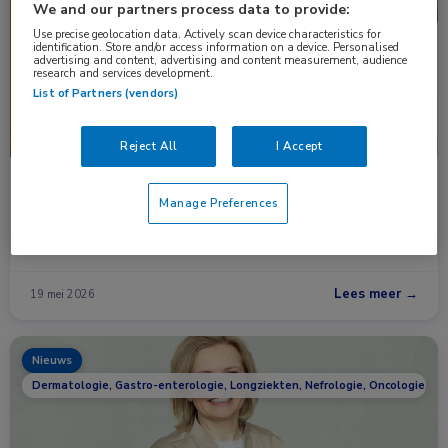
We and our partners process data to provide:
Use precise geolocation data. Actively scan device characteristics for
identification. Store and/or access information on a device. Personalised
advertising and content, advertising and content measurement, audience
research and services development.
List of Partners (vendors)
Reject All
I Accept
Snelle gewichtstoename verhoogt risico op
Manage Preferences
verschillende vormen van kanker
De meeste onderzoeken naar de relatie tussen lichaamsgewicht
en kanker kijken naar het …
Lees meer →
19 mei 2026
Nieuws
Dermatologie, Gastro-enterologie, Longziekten, Nefrologie, Oncologie, Ur