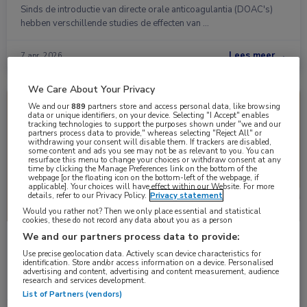
Sinds de introductie van directe orale anticoagulantia (DOAC's)
hebben verschillende studies de effecten van …
Lees meer →
7 apr. 2026
We Care About Your Privacy
Nieuws
Heelkunde, Hematologie, Kindergeneeskunde
We and our
889
partners store and access personal data, like browsing
data or unique identifiers, on your device. Selecting "I Accept" enables
tracking technologies to support the purposes shown under "we and our
partners process data to provide," whereas selecting "Reject All" or
withdrawing your consent will disable them. If trackers are disabled,
some content and ads you see may not be as relevant to you. You can
resurface this menu to change your choices or withdraw consent at any
time by clicking the Manage Preferences link on the bottom of the
webpage [or the floating icon on the bottom-left of the webpage, if
applicable]. Your choices will have effect within our Website. For more
details, refer to our Privacy Policy.
Privacy statement
Would you rather not? Then we only place essential and statistical
cookies, these do not record any data about you as a person
We and our partners process data to provide:
Herziene en nieuwe modules richtlijn
Antitrombotisch beleid
Use precise geolocation data. Actively scan device characteristics for
identification. Store and/or access information on a device. Personalised
In de richtlijn Antitrombotisch beleid zijn 2 modules herzien en 7
advertising and content, advertising and content measurement, audience
research and services development.
nieuwe modules toegevoegd. Het …
List of Partners (vendors)