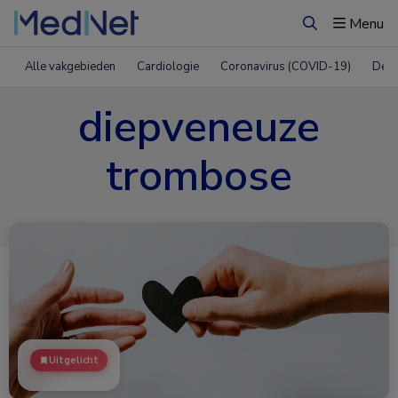
Menu
Zoeken
Alle vakgebieden
Cardiologie
Coronavirus (COVID-19)
Derm
diepveneuze
trombose
Uitgelicht