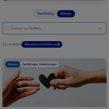
Nascholing
Nieuws
22 resultaten
diepveneuze trombose
✕
Nieuws
Cardiologie, Hematologie