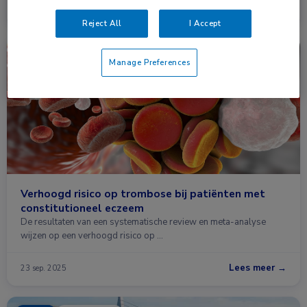
Lees meer →
3 nov. 2025
Reject All
I Accept
Nieuws
Dermatologie, Hematologie, Huisartsgeneeskunde
Manage Preferences
Verhoogd risico op trombose bij patiënten met
constitutioneel eczeem
De resultaten van een systematische review en meta-analyse
wijzen op een verhoogd risico op …
Lees meer →
23 sep. 2025