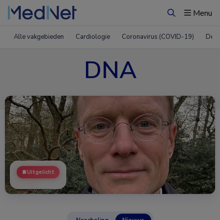
Menu
Zoeken
Alle vakgebieden
Cardiologie
Coronavirus (COVID-19)
Derm
DNA
Uitgelicht