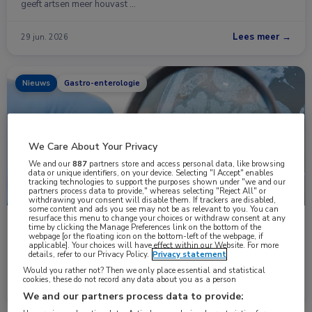
geeft artsen meer houvast …
Lees meer →
29 jun. 2026
Nieuws
Gastro-enterologie
We Care About Your Privacy
We and our
887
partners store and access personal data, like browsing
data or unique identifiers, on your device. Selecting "I Accept" enables
tracking technologies to support the purposes shown under "we and our
partners process data to provide," whereas selecting "Reject All" or
withdrawing your consent will disable them. If trackers are disabled,
some content and ads you see may not be as relevant to you. You can
resurface this menu to change your choices or withdraw consent at any
Darmpoliepen onder de DNA-loep
time by clicking the Manage Preferences link on the bottom of the
webpage [or the floating icon on the bottom-left of the webpage, if
DNA-analyse van darmpoliepen geeft belangrijke extra informatie
applicable]. Your choices will have effect within our Website. For more
over de ontwikkeling van deze …
details, refer to our Privacy Policy.
Privacy statement
Would you rather not? Then we only place essential and statistical
cookies, these do not record any data about you as a person
Lees meer →
13 feb. 2026
We and our partners process data to provide: