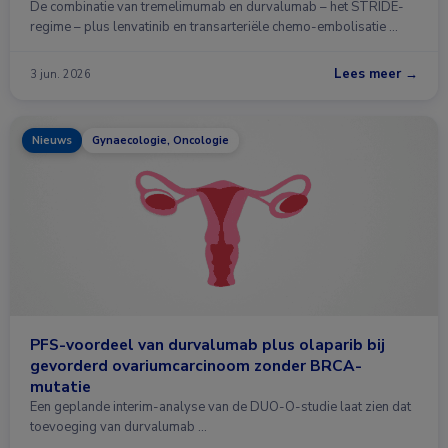
De combinatie van tremelimumab en durvalumab – het STRIDE-
regime – plus lenvatinib en transarteriële chemo-embolisatie …
Lees meer →
3 jun. 2026
Nieuws
Gynaecologie, Oncologie
PFS-voordeel van durvalumab plus olaparib bij
gevorderd ovariumcarcinoom zonder BRCA-
mutatie
Een geplande interim-analyse van de DUO-O-studie laat zien dat
toevoeging van durvalumab …