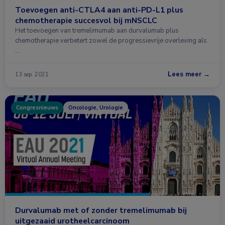
Toevoegen anti-CTLA4 aan anti-PD-L1 plus
chemotherapie succesvol bij mNSCLC
Het toevoegen van tremelimumab aan durvalumab plus
chemotherapie verbetert zowel de progressievrije overleving als
…
Lees meer →
13 sep. 2021
Congresnieuws
Oncologie, Urologie
Durvalumab met of zonder tremelimumab bij
uitgezaaid urotheelcarcinoom