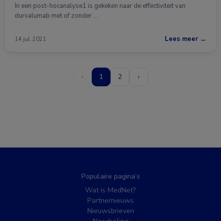
In een post-hocanalyse1 is gekeken naar de effectiviteit van
durvalumab met of zonder …
Lees meer →
14 jul. 2021
‹
1
2
›
Populaire pagina’s
Wat is MedNet?
Partnernieuws
Nieuwsbrieven