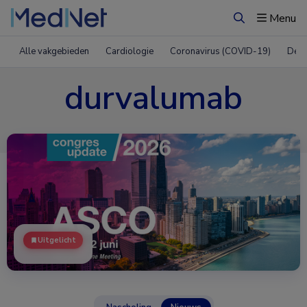
Menu
Zoeken
Alle vakgebieden
Cardiologie
Coronavirus (COVID-19)
Derm
durvalumab
Uitgelicht