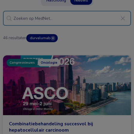
Nascholing
Nieuws
46 resultaten
durvalumab
✕
Congresnieuws
Oncologie
Combinatiebehandeling succesvol bij
hepatocellulair carcinoom