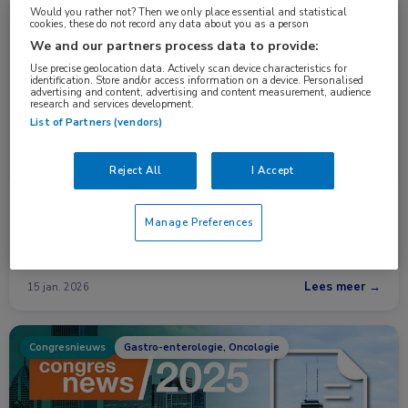
Would you rather not? Then we only place essential and statistical
Nieuws
Longziekten, Oncologie
cookies, these do not record any data about you as a person
We and our partners process data to provide:
Use precise geolocation data. Actively scan device characteristics for
identification. Store and/or access information on a device. Personalised
advertising and content, advertising and content measurement, audience
research and services development.
List of Partners (vendors)
Reject All
I Accept
Tarlatamab effectief als onderhoud bij SCLC
Manage Preferences
Tarlatamab plus een PD-L1-remmer als onderhoudsbehandeling
na eerstelijns chemo-immunotherapie …
Lees meer →
15 jan. 2026
Congresnieuws
Gastro-enterologie, Oncologie