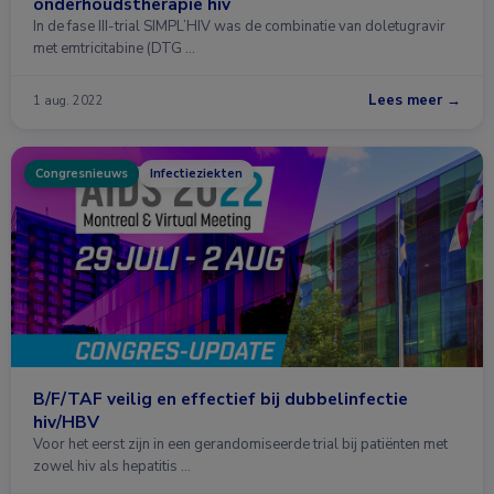
onderhoudstherapie hiv
In de fase III-trial SIMPL’HIV was de combinatie van doletugravir
met emtricitabine (DTG …
Lees meer →
1 aug. 2022
Congresnieuws
Infectieziekten
B/F/TAF veilig en effectief bij dubbelinfectie
hiv/HBV
Voor het eerst zijn in een gerandomiseerde trial bij patiënten met
zowel hiv als hepatitis …