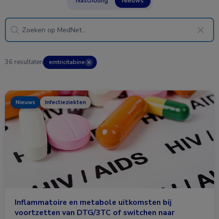
Nascholing
Nieuws
36 resultaten
emtricitabine
✕
Nieuws
Infectieziekten
Inflammatoire en metabole uitkomsten bij
voortzetten van DTG/3TC of switchen naar