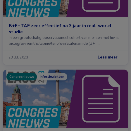
B+F+TAF zeer effectief na 3 jaar in real-world
studie
In een grootschalig observationeel cohort van mensen met hiv is
bictegravir/emtricitabine/tenofoviralafenamide (B+F …
Lees meer →
23 okt. 2023
Congresnieuws
Infectieziekten