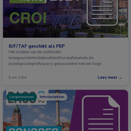
B/F/TAF geschikt als PEP
Het inzetten van de combinatie
bictegravir/emtricitabine/tenofoviralafenamide als
postexpositieprofylaxe is geassocieerd met een hoge …
Lees meer →
8 mrt. 2024
Congresnieuws
Infectieziekten