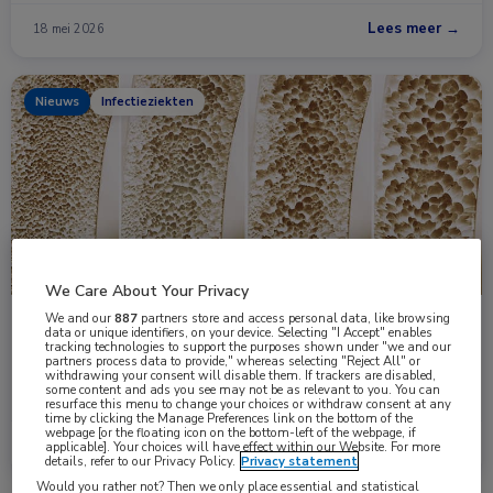
Lees meer →
18 mei 2026
Nieuws
Infectieziekten
We Care About Your Privacy
We and our
887
partners store and access personal data, like browsing
Botveranderingen bij langwerkend cabotegravir
data or unique identifiers, on your device. Selecting "I Accept" enables
tracking technologies to support the purposes shown under "we and our
versus TDF/FTC
partners process data to provide," whereas selecting "Reject All" or
In de HPTN 083-studie had pre-expositieprofylaxe (PrEP) met
withdrawing your consent will disable them. If trackers are disabled,
some content and ads you see may not be as relevant to you. You can
langwerkend cabotegravir (CAB …
resurface this menu to change your choices or withdraw consent at any
time by clicking the Manage Preferences link on the bottom of the
webpage [or the floating icon on the bottom-left of the webpage, if
Lees meer →
27 mrt. 2026
applicable]. Your choices will have effect within our Website. For more
details, refer to our Privacy Policy.
Privacy statement
Would you rather not? Then we only place essential and statistical