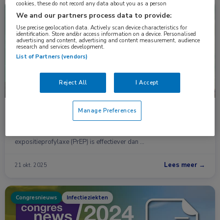
cookies, these do not record any data about you as a person
Congresnieuws
Infectieziekten
We and our partners process data to provide:
Use precise geolocation data. Actively scan device characteristics for
identification. Store and/or access information on a device. Personalised
advertising and content, advertising and content measurement, audience
research and services development.
List of Partners (vendors)
Reject All
I Accept
Manage Preferences
PrEP met lenacapavir is effectief, maar (nog) niet
rendabel
Een injectie eens per 6 maanden met lenacapavir als pre-
expositieprofylaxe (PrEP) is effectiever dan …
Lees meer →
21 okt. 2025
Congresnieuws
Infectieziekten