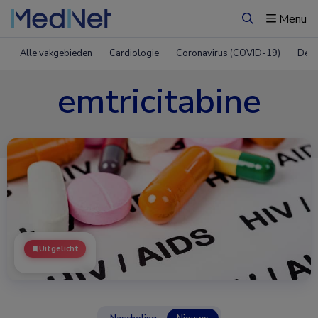
Menu
Zoeken
Alle vakgebieden
Cardiologie
Coronavirus (COVID-19)
Derm
emtricitabine
Uitgelicht