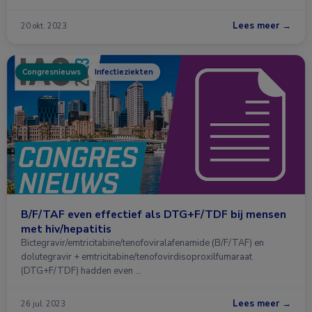
Lees meer →
20 okt. 2023
Congresnieuws
Infectieziekten
B/F/TAF even effectief als DTG+F/TDF bij mensen
met hiv/hepatitis
Bictegravir/emtricitabine/tenofoviralafenamide (B/F/TAF) en
dolutegravir + emtricitabine/tenofovirdisoproxilfumaraat
(DTG+F/TDF) hadden even …
Lees meer →
26 jul. 2023