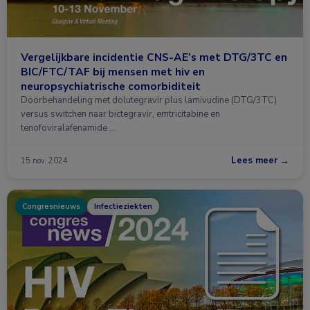
Vergelijkbare incidentie CNS-AE’s met DTG/3TC en
BIC/FTC/TAF bij mensen met hiv en
neuropsychiatrische comorbiditeit
Doorbehandeling met dolutegravir plus lamivudine (DTG/3TC)
versus switchen naar bictegravir, emtricitabine en
tenofoviralafenamide …
Lees meer →
15 nov. 2024
Congresnieuws
Infectieziekten