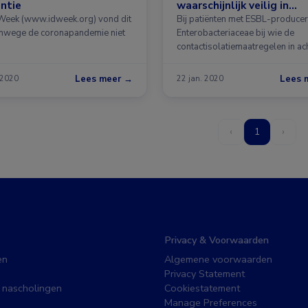
ntie
waarschijnlijk veilig in
meerpersoonskamer verbl
Week (www.idweek.org) vond dit
Bij patiënten met ESBL-produce
anwege de coronapandemie niet
Enterobacteriaceae bij wie de
contactisolatiemaatregelen in ac
worden …
Lees meer →
Lees 
 2020
22 jan. 2020
‹
1
›
Privacy & Voorwaarden
en
Algemene voorwaarden
Privacy Statement
 nascholingen
Cookiestatement
Manage Preferences