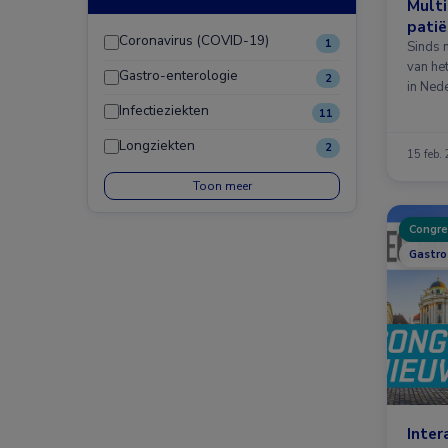
Multi
patië
Coronavirus (COVID-19)
1
Sinds 
van het
Gastro-enterologie
2
in Ned
Infectieziekten
11
Longziekten
2
15 feb.
Toon meer
Congre
Gastro
Inter