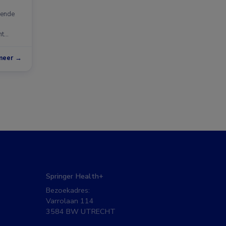
ijven
rende
ht
meer →
Springer Health+
Bezoekadres:
Varrolaan 114
3584 BW UTRECHT