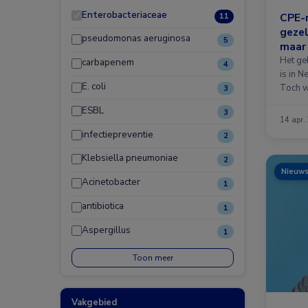
Enterobacteriaceae
CPE-m
11
gezel
pseudomonas aeruginosa
5
maar 
Het ge
carbapenem
4
is in 
E. coli
Toch 
3
carba
ESBL
3
14 apr.
infectiepreventie
2
Klebsiella pneumoniae
2
Nieuw
Acinetobacter
1
antibiotica
1
Aspergillus
1
Toon meer
Vakgebied