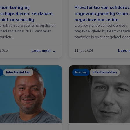
onitoring bij
Prevalentie van cefideroc
schapsdieren: zeldzaam,
ongevoeligheid bij Gram-
niet onschuldig
negatieve bacteriën
bruik van carbapenems bij dieren
De prevalentie van cefiderocol-
Nederland sinds 2011 verboden.
ongevoeligheid bij Gram-negati
worden
bacteriën is over het geheel ge
penemaseproducerende …
Lees meer →
Lees 
 2025
11 jul. 2024
s
Infectieziekten
Nieuws
Infectieziekten