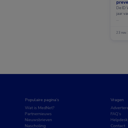
preve
De ID 
jaar v
…
23 nov.
Populaire pagina’s
Vragen
Wat is MedNet?
Adverter
Partnernieuws
FAQ’s
Nieuwsbrieven
Helpdesk
Nascholing
Contact