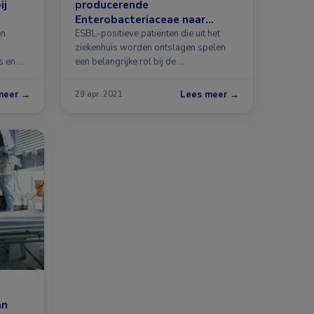
ij
producerende
Enterobacteriaceae naar
huisgenoten
ën
ESBL-positieve patiënten die uit het
ziekenhuis worden ontslagen spelen
s en …
een belangrijke rol bij de …
meer →
Lees meer →
29 apr. 2021
an