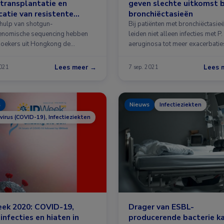
transplantatie en
geven slechte uitkomst b
catie van resistente
bronchiëctasieën
eriën blootgelegd
hulp van shotgun-
Bij patiënten met bronchiëctasie
nomische sequencing hebben
leiden niet alleen infecties met P.
oekers uit Hongkong de
aeruginosa tot meer exacerbatie
ek van het darm …
Lees meer →
Lees 
2021
7 sep. 2021
s
Nieuws
Infectieziekten
virus (COVID-19), Infectieziekten
eek 2020: COVID-19,
Drager van ESBL-
nfecties en hiaten in
producerende bacterie k