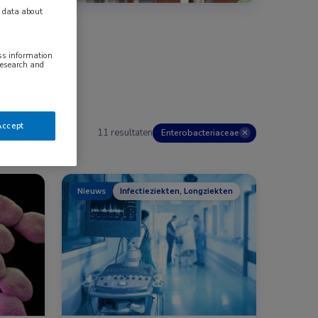
y data about
ess information
research and
Accept
11 resultaten
Enterobacteriaceae
✕
Nieuws
Infectieziekten, Longziekten