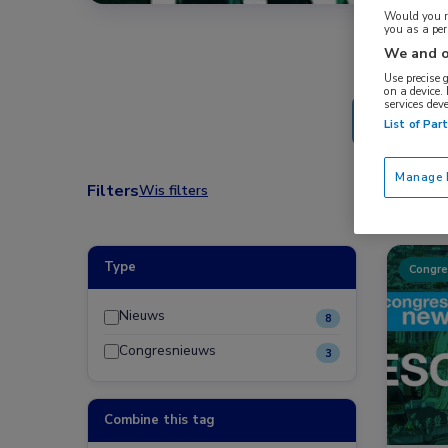
Would you ra
you as a pe
We and o
Use precise 
on a device.
services dev
List of Par
Manage P
Filters
Wis filters
Type
Congre
Nieuws
8
Congresnieuws
3
Combine this tag