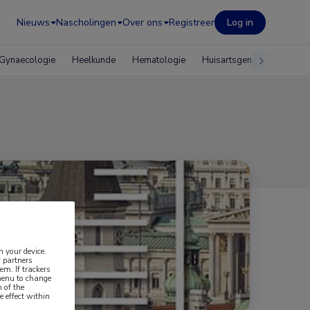
Nieuws
Nascholingen
Over ons
Registreer
Log in
Gynaecologie
Heelkunde
Hematologie
Huisartsgeneeskunde
n your device.
 partners
em. If trackers
 menu to change
 of the
e effect within