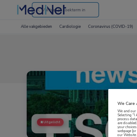
Search
through
Alle vakgebieden
Cardiologie
Coronavirus (COVID-19)
the
website
We Care 
We and our
Selecting "I
process data
Uitgelicht
are disabled
your choices
webpage [or 
our Website. 