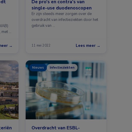
edt
De pro’s en contra’s van
single-use duodenoscopen
Er zijn steeds meer zorgen over de
overdracht van infectieziekten door het
gebruik van …
SWAB)
, met …
meer →
Lees meer →
11 mei 2022
Nieuws
Infectieziekten
eriën
Overdracht van ESBL-