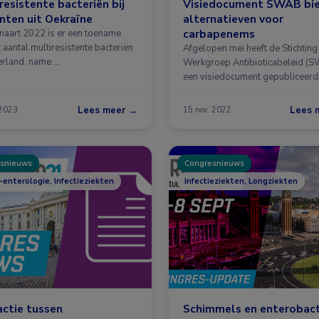
resistente bacteriën bij
Visiedocument SWAB bi
nten uit Oekraïne
alternatieven voor
carbapenems
maart 2022 is er een toename
 aantal multiresistente bacteriën
Afgelopen mei heeft de Stichting
erland, name …
Werkgroep Antibioticabeleid (
een visiedocument gepubliceerd
Lees meer →
Lees 
 2023
15 nov. 2022
snieuws
Congresnieuws
-enterologie, Infectieziekten
Infectieziekten, Longziekten
actie tussen
Schimmels en enterobact