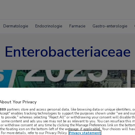
Dermatologie
Endocrinologie
Farmacie
Gastro-enterologie
Enterobacteriaceae
About Your Privacy
889
partners store and access personal data, like browsing data or unique identifiers, o
 Accept" enables tracking technologies to support the purposes shown under "we and our
 to provide," whereas selecting "Reject All" or withdrawing your consent will disable th
, some content and ads you see may not be as relevant to you. You can resurface this
 or withdraw consent at any time by clicking the Manage Preferences link on the bottom
the floating icon on the bottom-left of the webpage, if applicable]. Your choices will hav
For more details, refer to our Privacy Policy.
Privacy statement