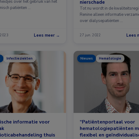
heidjes over het gebruik van het
nierschade
nisch patiënten …
Tot nu wordt in de kwaliteitsregi
Renine alleen informatie verzam
over dialysepatiënten …
Lees meer →
Lees 
 2023
27 jun. 2022
s
Infectieziekten
Nieuws
Hematologie
ische informatie voor
“Patiëntenportaal voor
ak
hematologiepatiënten 
ioticabehandeling thuis
flexibel en geïndividuali