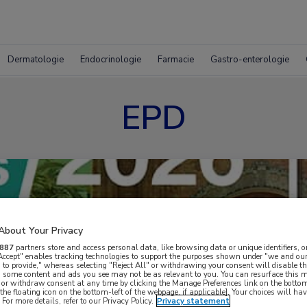
Dermatologie
Endocrinologie
Farmacie
Gastro-enterologie
EPD
About Your Privacy
887
partners store and access personal data, like browsing data or unique identifiers, o
 Accept" enables tracking technologies to support the purposes shown under "we and our
 to provide," whereas selecting "Reject All" or withdrawing your consent will disable th
, some content and ads you see may not be as relevant to you. You can resurface this
 or withdraw consent at any time by clicking the Manage Preferences link on the bottom
the floating icon on the bottom-left of the webpage, if applicable]. Your choices will hav
For more details, refer to our Privacy Policy.
Privacy statement