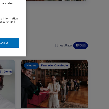
y data about
ess information
research and
Accept
11 resultaten
EPD
✕
Nieuws
Farmacie, Oncologie
19), Dermatologie, Endocrinologie, Farmacie, Gastro-enterologie, Heelkunde, He