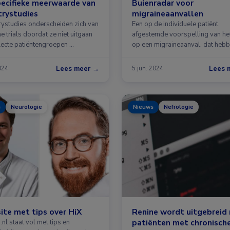
ecifieke meerwaarde van
Buienradar voor
trystudies
migraineaanvallen
rystudies onderscheiden zich van
Een op de individuele patiënt
he trials doordat ze niet uitgaan
afgestemde voorspelling van het
lecte patiëntengroepen …
op een migraineaanval, dat heb
Lees meer →
Lees 
2024
5 jun. 2024
s
Neurologie
Nieuws
Nefrologie
te met tips over HiX
Renine wordt uitgebreid
patiënten met chronisch
.nl staat vol met tips en