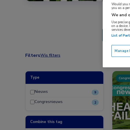
Would you ra
you as a pe
We and o
Use precise 
on a device.
services dev
List of Par
Manage P
Filters
Wis filters
Type
Congre
Nieuws
9
Congresnieuws
2
Combine this tag