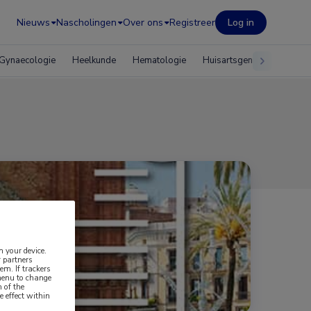
Nieuws
Nascholingen
Over ons
Registreer
Log in
Gynaecologie
Heelkunde
Hematologie
Huisartsgeneeskunde
n your device.
 partners
em. If trackers
 menu to change
 of the
e effect within