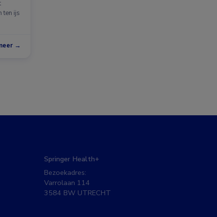
t
ten ijs
meer →
Springer Health+
Bezoekadres:
Varrolaan 114
3584 BW UTRECHT