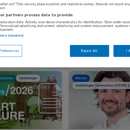
ther not? Then we only place essential and statistical cookies, these do not record an
rson
ur partners process data to provide:
Nascholing
Nieuws
geolocation data. Actively scan device characteristics for identification. Store and/or acc
 Personalised advertising and content, advertising and content measurement, audience 
elopment.
tners (vendors)
references
Reject All
I 
snieuws
Cardiologie
Nieuws
Cardiologie, Coronavirus (COVID-