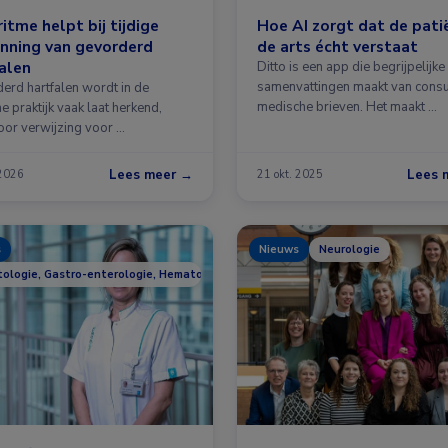
itme helpt bij tijdige
Hoe AI zorgt dat de pati
nning van gevorderd
de arts écht verstaat
alen
Ditto is een app die begrijpelijke
samenvattingen maakt van consu
erd hartfalen wordt in de
medische brieven. Het maakt …
he praktijk vaak laat herkend,
or verwijzing voor …
Lees meer →
Lees 
 2026
21 okt. 2025
s
Nieuws
Neurologie
ologie, Gastro-enterologie, Hematologie, Infectieziekten, Longziekten, Nefrol