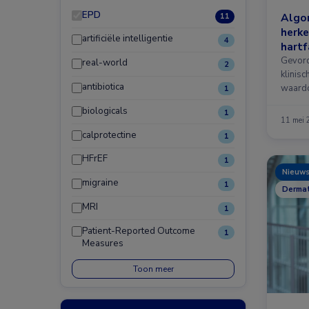
EPD
Algor
11
herke
artificiële intelligentie
4
hartf
Gevord
real-world
2
klinisc
antibiotica
waardo
1
biologicals
1
11 mei
calprotectine
1
HFrEF
1
Nieuw
migraine
1
Dermat
MRI
1
Patient-Reported Outcome
1
Measures
Toon meer