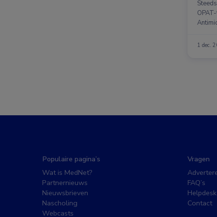
Steeds
OPAT-t
Antimi
1 dec. 
Populaire pagina’s
Vragen
Wat is MedNet?
Adverter
Partnernieuws
FAQ’s
Nieuwsbrieven
Helpdesk
Nascholing
Contact
Webcasts