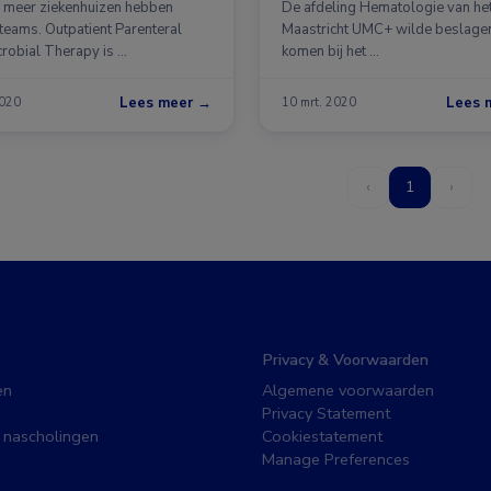
zijn”
 meer ziekenhuizen hebben
De afdeling Hematologie van he
eams. Outpatient Parenteral
Maastricht UMC+ wilde beslagen 
crobial Therapy is …
komen bij het …
Lees meer →
Lees 
2020
10 mrt. 2020
‹
1
›
Privacy & Voorwaarden
en
Algemene voorwaarden
Privacy Statement
 nascholingen
Cookiestatement
Manage Preferences