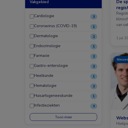
De sp
Vakgebied
regis
Regist
Cardiologie
3
klinisc
van se
Coronavirus (COVID-19)
1
Dermatologie
2
1 jul. 
Endocrinologie
1
Farmacie
2
Nieuw
Gastro-enterologie
3
Heelkunde
1
Hematologie
3
Huisartsgeneeskunde
1
Infectieziekten
3
Toon meer
Websi
Hixtips