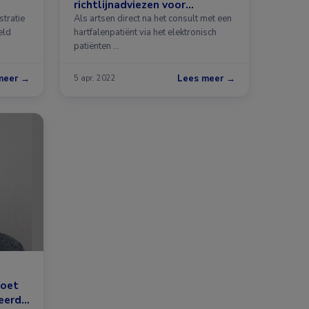
richtlijnadviezen voor
hartfalen
stratie
Als artsen direct na het consult met een
eld
hartfalenpatiënt via het elektronisch
patiënten …
meer →
Lees meer →
5 apr. 2022
moet
seerd