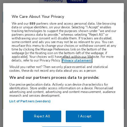
Nascholing
Nieuws
We Care About Your Privacy
We and our
889
partners store and access personal data, like browsing
data or unique identifiers, on your device. Selecting "I Accept" enables
tracking technologies to support the purposes shown under "we and our
partners process data to provide," whereas selecting "Reject All" or
5 resultaten
fluorescentie
✕
withdrawing your consent will disable them. If trackers are disabled,
some content and ads you see may not be as relevant to you. You can
resurface this menu to change your choices or withdraw consent at any
time by clicking the Manage Preferences link on the bottom of the
webpage [or the floating icon on the bottom-left of the webpage, if
applicable]. Your choices will have effect within our Website. For more
Nieuws
Gastro-enterologie
details, refer to our Privacy Policy.
Privacy statement
Would you rather not? Then we only place essential and statistical
cookies, these do not record any data about you as a person
We and our partners process data to provide:
Use precise geolocation data. Actively scan device characteristics for
identification. Store and/or access information on a device. Personalised
advertising and content, advertising and content measurement, audience
research and services development.
List of Partners (vendors)
Reject All
I Accept
Onderzoek naar endoscopische beeldvorming met
fluorescentie