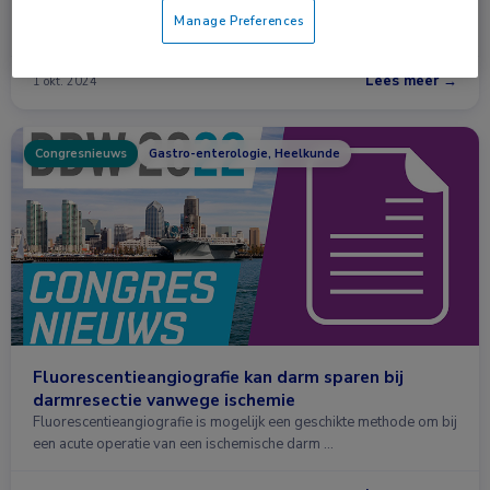
MDL-arts prof. dr. Wouter Nagengast (UMC Groningen) is recent
Manage Preferences
benoemd tot hoogleraar Moleculaire …
Lees meer →
1 okt. 2024
Congresnieuws
Gastro-enterologie, Heelkunde
Fluorescentieangiografie kan darm sparen bij
darmresectie vanwege ischemie
Fluorescentieangiografie is mogelijk een geschikte methode om bij
een acute operatie van een ischemische darm …