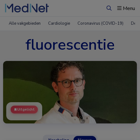
Menu
Zoeken
Alle vakgebieden
Cardiologie
Coronavirus (COVID-19)
Derm
fluorescentie
Uitgelicht