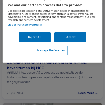
We and our partners process data to provide:
Use precise geolocation data. Actively scan device characteristics for
identification. Store and/or access information on a device. Personalised
Nieuws
Gastro-enterologie, Oncologie
advertising and content, advertising and content measurement, audience
research and services development.
List of Partners (vendors)
Reject All
I Accept
Manage Preferences
AI-biomarker voor respons op atezolizumab-
bevacizumab bij HCC
Artificial intelligence (AI) toegepast op gedigitaliseerde
histologische coupes van hepatocellulair carcinoom (HCC), kan
mogelijk worden …
Lees meer →
23 jan. 2024