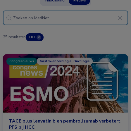
Nascholing
Nieuws
25 resultaten
HCC
✕
Congresnieuws
Gastro-enterologie, Oncologie
TACE plus lenvatinib en pembrolizumab verbetert
PFS bij HCC