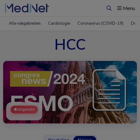
Menu
Zoeken
Alle vakgebieden
Cardiologie
Coronavirus (COVID-19)
Derm
HCC
Uitgelicht