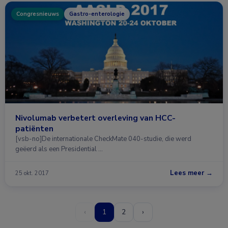
Congresnieuws
Gastro-enterologie
Nivolumab verbetert overleving van HCC-
patiënten
[vsb-no]De internationale CheckMate 040-studie, die werd
geëerd als een Presidential …
Lees meer →
25 okt. 2017
‹
1
2
›