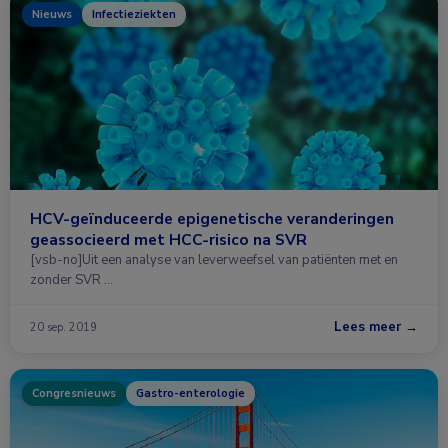
Nieuws
Infectieziekten
HCV-geïnduceerde epigenetische veranderingen
geassocieerd met HCC-risico na SVR
[vsb-no]Uit een analyse van leverweefsel van patiënten met en
zonder SVR …
Lees meer →
20 sep. 2019
Congresnieuws
Gastro-enterologie