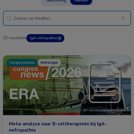
Nascholing
Nieuws
20 resultaten
IgA-nefropathie
✕
Congresnieuws
Nefrologie
Meta-analyse naar B-celtherapieën bij IgA-
nefropathie