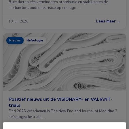
B-celtherapieën verminderen proteïnurie en stabiliseren de
nierfunctie, zonder het risico op ernstige …
Lees meer →
10 jun. 2026
Nieuws
Nefrologie
Positief nieuws uit de VISIONARY- en VALIANT-
trials
Eind 2025 verschenen in The New England Journal of Medicine 2
nefrologische trials …