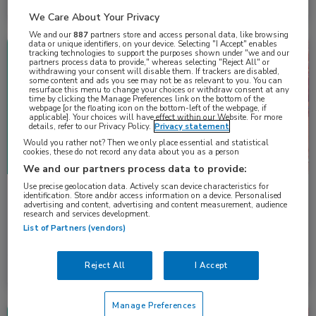
Lees meer →
1 apr. 2026
We Care About Your Privacy
We and our
887
partners store and access personal data, like browsing
data or unique identifiers, on your device. Selecting "I Accept" enables
Congresnieuws
Nefrologie
tracking technologies to support the purposes shown under "we and our
partners process data to provide," whereas selecting "Reject All" or
withdrawing your consent will disable them. If trackers are disabled,
some content and ads you see may not be as relevant to you. You can
resurface this menu to change your choices or withdraw consent at any
time by clicking the Manage Preferences link on the bottom of the
webpage [or the floating icon on the bottom-left of the webpage, if
applicable]. Your choices will have effect within our Website. For more
details, refer to our Privacy Policy.
Privacy statement
Would you rather not? Then we only place essential and statistical
cookies, these do not record any data about you as a person
We and our partners process data to provide:
Use precise geolocation data. Actively scan device characteristics for
Werkzaamheid en veiligheid van telitacicept bij
identification. Store and/or access information on a device. Personalised
advertising and content, advertising and content measurement, audience
patiënten met IgAN
research and services development.
Bij patiënten met IgA-nefropathie met een hoog risico op
List of Partners (vendors)
progressie resulteerde behandeling met telitacicept …
Reject All
I Accept
Lees meer →
12 nov. 2025
Manage Preferences