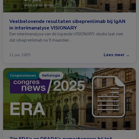
Veelbelovende resultaten sibeprenlimab bij IgAN
in interimanalyse VISIONARY
Een interimanalyse van de lopende VISIONARY-studie laat zien
dat sibeprenlimab na 9 maanden …
Lees meer →
11 jun. 2025
Congresnieuws
Nefrologie
Zijn ERA’s en DEARA’s gamechangers bij IgA-