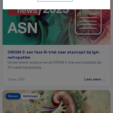
Congresnieuws
Nefrologie
ORIGIN 3: een fase III-trial naar atacicept bij IgA-
nefropathie
Uit een interim-analyse van de ORIGIN 3-trial werd duidelijk dat
36 weken behandeling …
Lees meer →
10 nov. 2025
Nieuws
Nefrologie