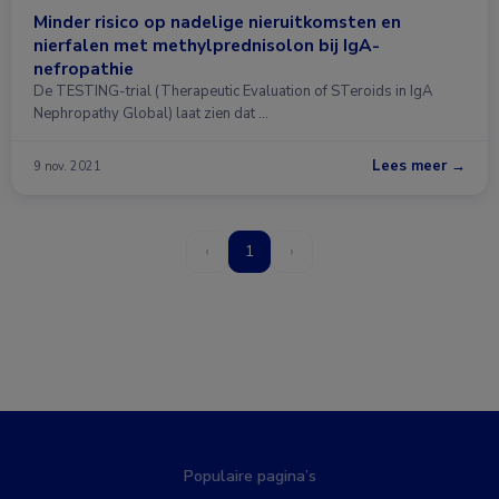
Minder risico op nadelige nieruitkomsten en
nierfalen met methylprednisolon bij IgA-
nefropathie
De TESTING-trial (Therapeutic Evaluation of STeroids in IgA
Nephropathy Global) laat zien dat …
Lees meer →
9 nov. 2021
‹
1
›
Populaire pagina’s