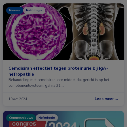
Nieuws
Nefrologie
Cemdisiran effectief tegen proteïnurie bij IgA-
nefropathie
Behandeling met cemdisiran, een middel dat gericht is op het
complementsysteem, gaf na 31 …
Lees meer →
10 okt. 2024
Congresnieuws
Nefrologie