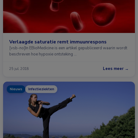
Verlaagde saturatie remt immuunrespons
[vsb-no]In EBioMedicine is een artikel gepubliceerd waarin wordt
beschreven hoe hypoxie ontsteking …
Lees meer →
25 jul. 2018
Nieuws
Infectieziekten