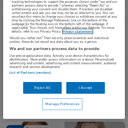
Lees meer →
16 jan. 2026
tracking technologies to support the purposes shown under "we and our
partners process data to provide," whereas selecting "Reject All" or
withdrawing your consent will disable them. If trackers are disabled,
some content and ads you see may not be as relevant to you. You can
resurface this menu to change your choices or withdraw consent at any
time by clicking the Manage Preferences link on the bottom of the
Nieuws
Dermatologie
webpage [or the floating icon on the bottom-left of the webpage, if
applicable]. Your choices will have effect within our Website. For more
details, refer to our Privacy Policy.
Privacy statement
Would you rather not? Then we only place essential and statistical
cookies, these do not record any data about you as a person
We and our partners process data to provide:
Use precise geolocation data. Actively scan device characteristics for
identification. Store and/or access information on a device. Personalised
advertising and content, advertising and content measurement, audience
research and services development.
List of Partners (vendors)
Vroege behandeling van psoriasis: kunnen we een
chronisch ziektebeeld voorkómen?
Reject All
I Accept
Is het mogelijk om, door psoriasis vroeg en krachtig te
behandelen met een biologic of …
Manage Preferences
Lees meer →
3 nov. 2025