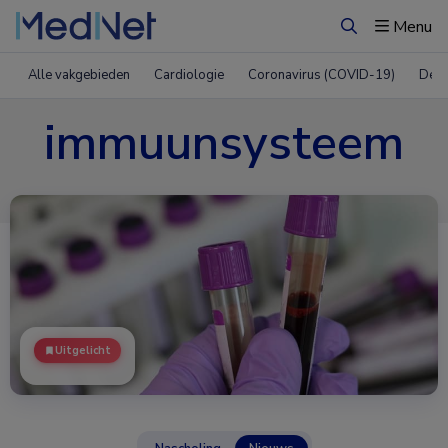
Menu
Zoeken
Alle vakgebieden
Cardiologie
Coronavirus (COVID-19)
Derm
immuunsysteem
Uitgelicht