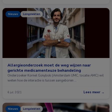
Nieuws
Longziekten
Allergieonderzoek moet de weg wijzen naar
gerichte medicamenteuze behandeling
Onderzoeker Kornel Gołębski (Amsterdam UMC, locatie AMC) wil
weten hoe de interactie is tussen aangeboren …
Lees meer →
6 jul. 2021
Nieuws
Longziekten