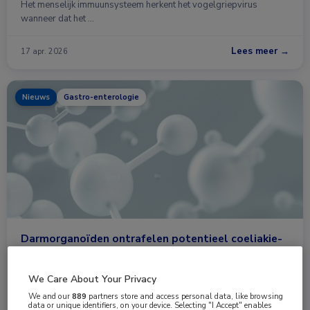
Het menselijk immuunsysteem herkent het vogelgriepvirus
wanneer dat het …
Lees meer →
17 apr. 2026
Nieuws
Gastro-enterologie
Darmorganoïden ontrafelen potentieel coeliakie-
mechanisme
Microfoldcellen (M-cellen) in de darm hebben meer
We Care About Your Privacy
immuunfuncties dan gedacht. Mogelijk dragen deze …
We and our
889
partners store and access personal data, like browsing
data or unique identifiers, on your device. Selecting "I Accept" enables