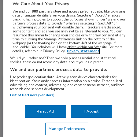
We Care About Your Privacy
We and our
889
partners store and access personal data, like browsing
data or unique identifiers, on your device. Selecting "I Accept" enables
Nascholing
Nieuws
tracking technologies to support the purposes shown under "we and our
partners process data to provide," whereas selecting "Reject All" or
withdrawing your consent will disable them. If trackers are disabled,
some content and ads you see may not be as relevant to you. You can
resurface this menu to change your choices or withdraw consent at any
time by clicking the Manage Preferences link on the bottom of the
webpage [or the floating icon on the bottom-left of the webpage, if
applicable]. Your choices will have effect within our Website. For more
details, refer to our Privacy Policy.
Privacy statement
4 resultaten
inotuzumab ozogamicine
✕
Would you rather not? Then we only place essential and statistical
cookies, these do not record any data about you as a person
We and our partners process data to provide:
Use precise geolocation data. Actively scan device characteristics for
Nieuws
Hematologie
identification. Store and/or access information on a device. Personalised
advertising and content, advertising and content measurement, audience
research and services development.
List of Partners (vendors)
Reject All
I Accept
Manage Preferences