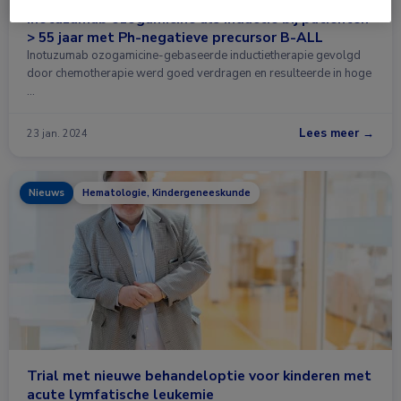
Inotuzumab ozogamicine als inductie bij patiënten
> 55 jaar met Ph-negatieve precursor B-ALL
Inotuzumab ozogamicine-gebaseerde inductietherapie gevolgd
door chemotherapie werd goed verdragen en resulteerde in hoge
…
Lees meer →
23 jan. 2024
Nieuws
Hematologie, Kindergeneeskunde
Trial met nieuwe behandeloptie voor kinderen met
acute lymfatische leukemie