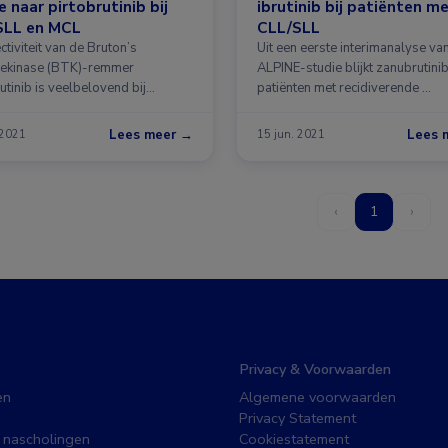
e naar pirtobrutinib bij
ibrutinib bij patiënten m
SLL en MCL
CLL/SLL
ctiviteit van de Bruton’s
Uit een eerste interimanalyse va
nekinase (BTK)-remmer
ALPINE-studie blijkt zanubrutinib
utinib is veelbelovend bij
patiënten met recidiverende …
ef …
Lees meer →
Lees 
 2021
15 jun. 2021
‹
1
›
Privacy & Voorwaarden
en
Algemene voorwaarden
Privacy Statement
 nascholingen
Cookiestatement