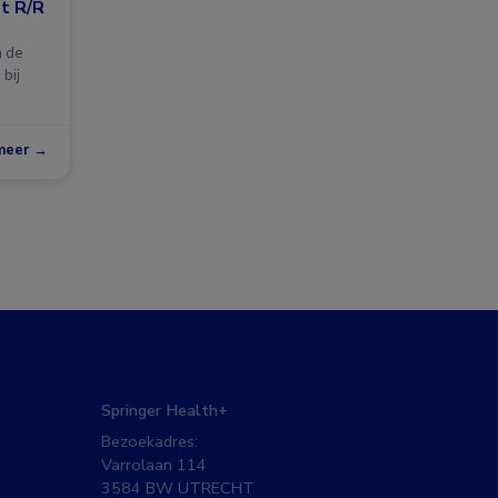
et R/R
n de
 bij
meer →
Springer Health+
Bezoekadres:
Varrolaan 114
3584 BW UTRECHT