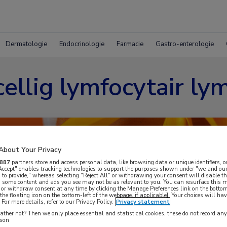
Dermatologie
Endocrinologie
Farmacie
Gastro-enterologie
cellig lymfocytair l
About Your Privacy
887
partners store and access personal data, like browsing data or unique identifiers, o
 Accept" enables tracking technologies to support the purposes shown under "we and our
 to provide," whereas selecting "Reject All" or withdrawing your consent will disable th
, some content and ads you see may not be as relevant to you. You can resurface this
 or withdraw consent at any time by clicking the Manage Preferences link on the bottom
the floating icon on the bottom-left of the webpage, if applicable]. Your choices will hav
For more details, refer to our Privacy Policy.
Privacy statement
ther not? Then we only place essential and statistical cookies, these do not record an
rson