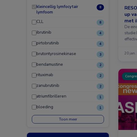
kleincellig lymfocytair
RESO
8
lymfoom
up va
met i
CLL
8
De ein
ibrutinib
studie
4
effecti
pirtobrutinib
4
brutontyrosinekinase
20 jan.
3
bendamustine
2
rituximab
2
Congre
zanubrutinib
2
atriumfibrilleren
1
bloeding
1
Toon meer