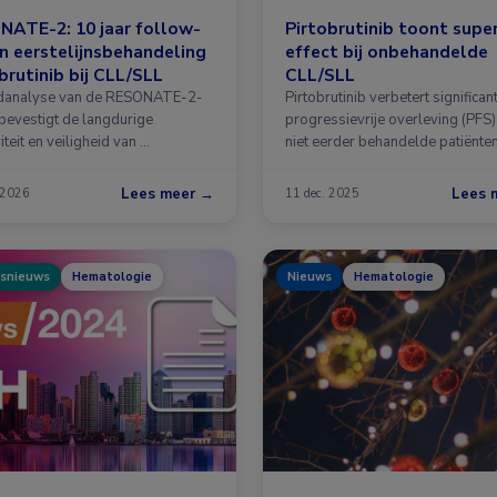
NATE-2: 10 jaar follow-
Pirtobrutinib toont super
n eerstelijnsbehandeling
effect bij onbehandelde
brutinib bij CLL/SLL
CLL/SLL
danalyse van de RESONATE-2-
Pirtobrutinib verbetert significan
 bevestigt de langdurige
progressievrije overleving (PFS)
viteit en veiligheid van …
niet eerder behandelde patiënte
chronische …
Lees meer →
Lees 
 2026
11 dec. 2025
snieuws
Hematologie
Nieuws
Hematologie