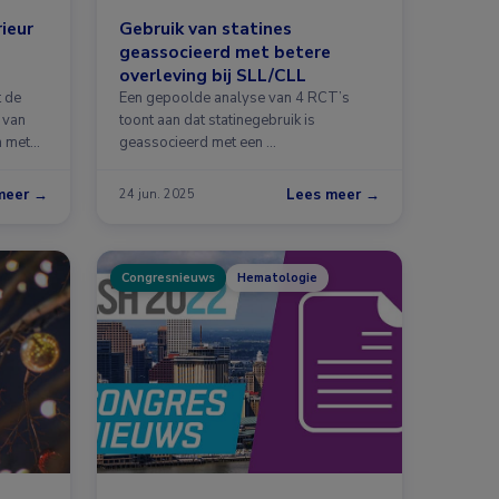
ieur
Gebruik van statines
geassocieerd met betere
overleving bij SLL/CLL
t de
Een gepoolde analyse van 4 RCT’s
 van
toont aan dat statinegebruik is
n met
geassocieerd met een …
meer →
Lees meer →
24 jun. 2025
Congresnieuws
Hematologie