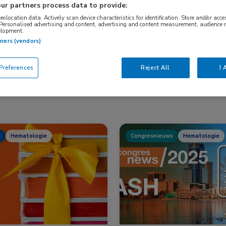
ur partners process data to provide:
geolocation data. Actively scan device characteristics for identification. Store and/or acc
 Personalised advertising and content, advertising and content measurement, audience 
Nascholing
Nieuws
elopment.
tners (vendors)
references
Reject All
I 
s
Hematologie
Congresnieuws
Hematologie