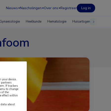
Nieuws
Nascholingen
Over ons
Registreer
Log in
Gynaecologie
Heelkunde
Hematologie
Huisartsgeneeskunde
ymfoom
n your device.
 partners
em. If trackers
 menu to change
 of the
e effect within
y data about