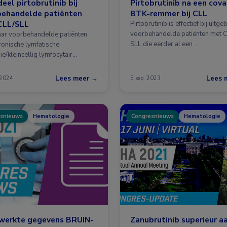
eel pirtobrutinib bij
Pirtobrutinib na een cov
behandelde patiënten
BTK-remmer bij CLL
CLL/SLL
Pirtobrutinib is effectief bij uitge
voorbehandelde patiënten met C
aar voorbehandelde patiënten
SLL die eerder al een …
ronische lymfatische
e/kleincellig lymfocytair
m (CLL/SLL) resulteerde
eling …
Lees meer →
Lees 
 2024
5 sep. 2023
snieuws
Hematologie
Congresnieuws
Hematologie
ewerkte gegevens BRUIN-
Zanubrutinib superieur a