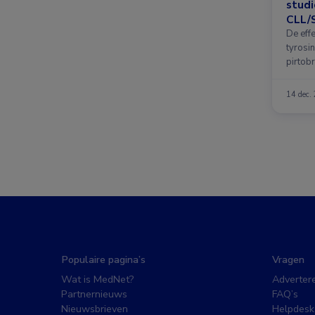
studi
CLL/
De effe
tyrosi
pirtobr
intensi
14 dec.
Populaire pagina’s
Vragen
Wat is MedNet?
Adverter
Partnernieuws
FAQ’s
Nieuwsbrieven
Helpdesk