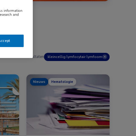
ess information
research and
Accept
8 resultaten
kleincellig lymfocytair lymfoom
✕
Nieuws
Hematologie