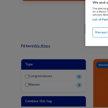
We and o
Use precise 
on a device.
services dev
List of Par
Manage P
Filters
Wis filters
Type
Nieuw
Congresnieuws
5
Nieuws
3
Combine this tag