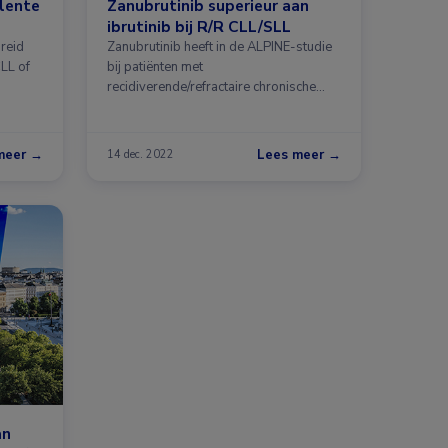
alente
Zanubrutinib superieur aan
ibrutinib bij R/R CLL/SLL
breid
Zanubrutinib heeft in de ALPINE-studie
LL of
bij patiënten met
recidiverende/refractaire chronische
lymfatische leukemie en …
meer →
Lees meer →
14 dec. 2022
an