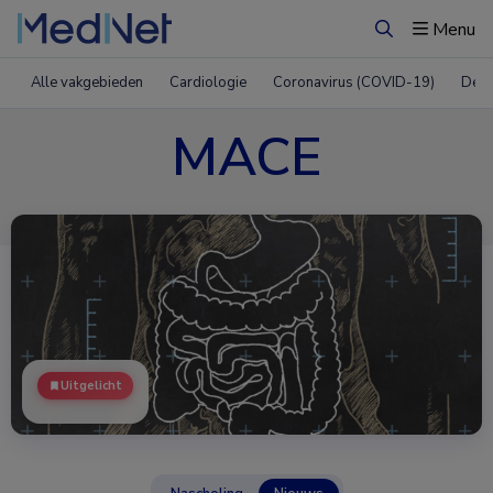
Menu
Zoeken
Alle vakgebieden
Cardiologie
Coronavirus (COVID-19)
Derm
MACE
Uitgelicht