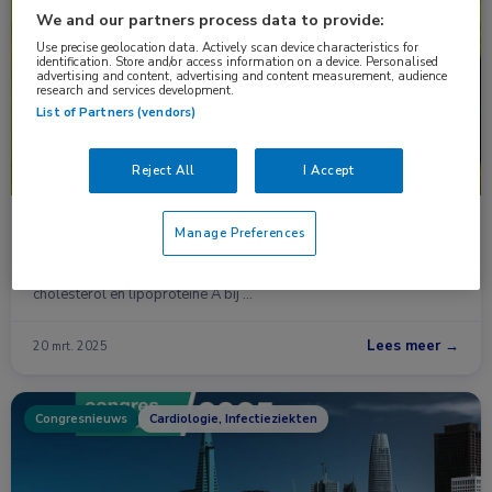
Nieuws
Cardiologie, Huisartsgeneeskunde
We and our partners process data to provide:
Use precise geolocation data. Actively scan device characteristics for
identification. Store and/or access information on a device. Personalised
advertising and content, advertising and content measurement, audience
research and services development.
List of Partners (vendors)
Reject All
I Accept
hs-CRP, LDL-C en Lp(A) voorspellen
Manage Preferences
cardiovasculair risico op lange termijn bij vrouwen
Een eenmalige bepaling van ‘high-sensitivity’ CRP (hs-CRP), LDL-
cholesterol en lipoproteïne A bij …
Lees meer →
20 mrt. 2025
Congresnieuws
Cardiologie, Infectieziekten