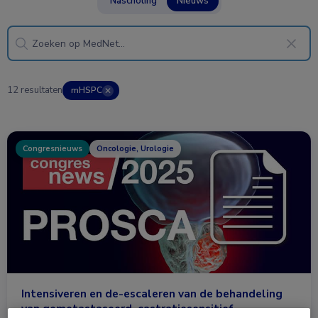
Nascholing
Nieuws
12 resultaten
mHSPC
✕
Congresnieuws
Oncologie, Urologie
Intensiveren en de-escaleren van de behandeling
van gemetastaseerd, castratiesensitief