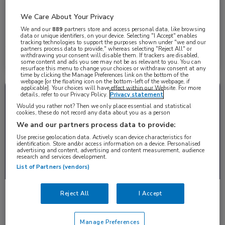
prostaatcarcinoom
Twee sprekers tijdens PROSCA 2025 behandelden het
We Care About Your Privacy
aanpassen van de behandeling van gemetastaseerd,
We and our
889
partners store and access personal data, like browsing
castratiesensitief prostaat …
data or unique identifiers, on your device. Selecting "I Accept" enables
tracking technologies to support the purposes shown under "we and our
partners process data to provide," whereas selecting "Reject All" or
withdrawing your consent will disable them. If trackers are disabled,
Lees meer →
10 dec. 2025
some content and ads you see may not be as relevant to you. You can
resurface this menu to change your choices or withdraw consent at any
time by clicking the Manage Preferences link on the bottom of the
webpage [or the floating icon on the bottom-left of the webpage, if
applicable]. Your choices will have effect within our Website. For more
Congresnieuws
Oncologie, Urologie
details, refer to our Privacy Policy.
Privacy statement
Would you rather not? Then we only place essential and statistical
cookies, these do not record any data about you as a person
We and our partners process data to provide:
Use precise geolocation data. Actively scan device characteristics for
identification. Store and/or access information on a device. Personalised
advertising and content, advertising and content measurement, audience
research and services development.
List of Partners (vendors)
Veel onderzoek naar nieuwe radioligandtherapie
Reject All
I Accept
Léa Turpin (Hôpital Foch) gaf een presentatie over de huidige en
toekomstige behandeling met radio …
Manage Preferences