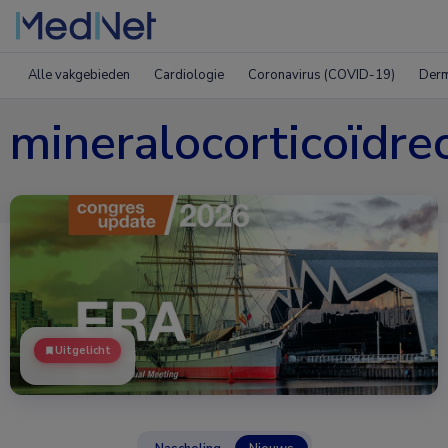
Alle vakgebieden
Cardiologie
Coronavirus (COVID-19)
Derm
mineralocorticoïdre
Uitgelicht