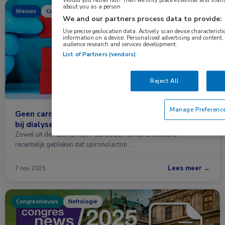
Would you rather not? Then we only place essential and statist
about you as a person
Nieuws
Cardiologie, Nefrologie
We and our partners process data to provide:
Use precise geolocation data. Actively scan device characteristic
information on a device. Personalised advertising and content
audience research and services development.
List of Partners (vendors)
Reject All
Manage Preferenc
Geen cardiovasculair voordeel van spironolacton
bij dialysepatiënten
Zowel uit de ALCHEMIST- als uit de ACHIEVE-studie is
recentelijk gebleken dat spironolacton …
Lees meer →
7 nov. 2025
Congresnieuws
Nefrologie