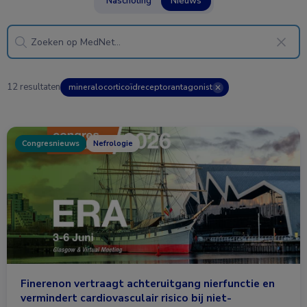
Nascholing
Nieuws
12 resultaten
mineralocorticoïdreceptorantagonist
✕
Congresnieuws
Nefrologie
Finerenon vertraagt achteruitgang nierfunctie en
vermindert cardiovasculair risico bij niet-