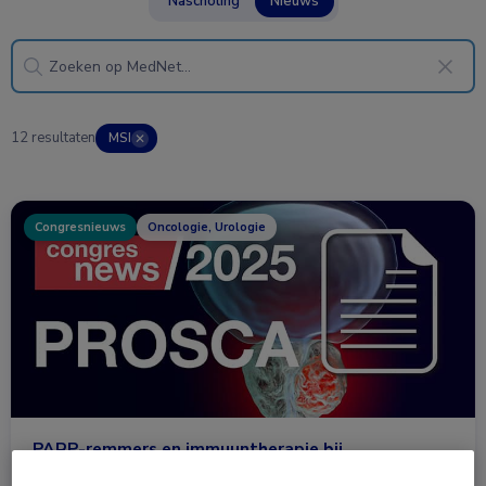
Nascholing
Nieuws
12 resultaten
MSI
✕
Congresnieuws
Oncologie, Urologie
PARP-remmers en immuuntherapie bij
castratieresistent prostaatcarcinoom