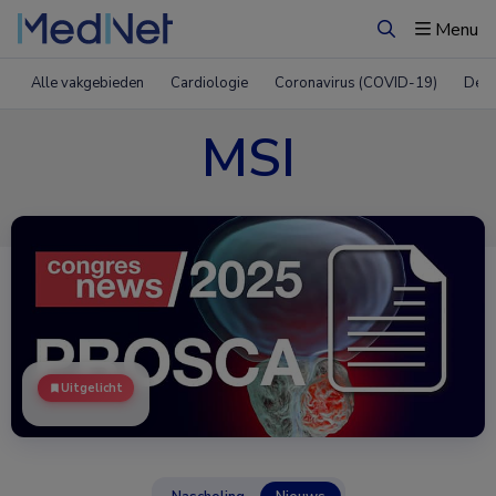
Menu
Zoeken
Alle vakgebieden
Cardiologie
Coronavirus (COVID-19)
Derm
MSI
Uitgelicht