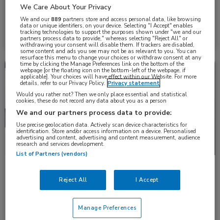
Aurelius Omlin (Onkozentrum Zürich) ging in op behandeling met
We Care About Your Privacy
PARP-remmers of immuuntherapie bij …
We and our
889
partners store and access personal data, like browsing
data or unique identifiers, on your device. Selecting "I Accept" enables
tracking technologies to support the purposes shown under "we and our
Lees meer →
9 dec. 2025
partners process data to provide," whereas selecting "Reject All" or
withdrawing your consent will disable them. If trackers are disabled,
some content and ads you see may not be as relevant to you. You can
resurface this menu to change your choices or withdraw consent at any
time by clicking the Manage Preferences link on the bottom of the
Nieuws
Gastro-enterologie, Oncologie
webpage [or the floating icon on the bottom-left of the webpage, if
applicable]. Your choices will have effect within our Website. For more
details, refer to our Privacy Policy.
Privacy statement
Would you rather not? Then we only place essential and statistical
cookies, these do not record any data about you as a person
We and our partners process data to provide:
Use precise geolocation data. Actively scan device characteristics for
identification. Store and/or access information on a device. Personalised
advertising and content, advertising and content measurement, audience
research and services development.
List of Partners (vendors)
Neoadjuvante immuuntherapie blijvend succesvol
bij dMMR darmkanker
Reject All
I Accept
Kortdurende neoadjuvante immuuntherapie blijkt zeer effectief
voor patiënten met lokaal gevorderde niet uitgezaaide mis …
Manage Preferences