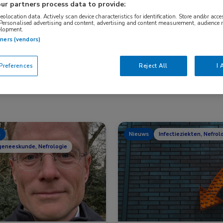
ur partners process data to provide:
geolocation data. Actively scan device characteristics for identification. Store and/or acc
 Personalised advertising and content, advertising and content measurement, audience 
Nascholing
Nieuws
elopment.
tners (vendors)
references
Reject All
I 
s
Nieuws
Infectieziekten, Nefrol
geneeskunde, Nefrologie