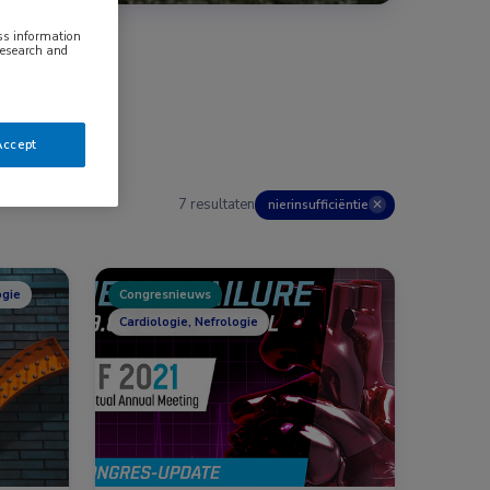
ess information
research and
Accept
7 resultaten
nierinsufficiëntie
✕
ogie
Congresnieuws
Cardiologie, Nefrologie