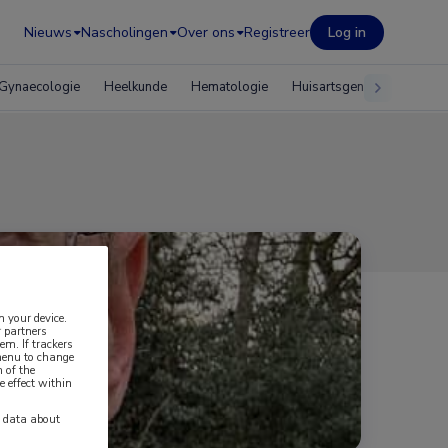
Nieuws
Nascholingen
Over ons
Registreer
Log in
Gynaecologie
Heelkunde
Hematologie
Huisartsgeneeskunde
n your device.
 partners
em. If trackers
 menu to change
 of the
e effect within
y data about