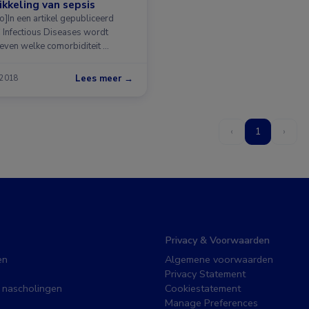
kkeling van sepsis
o]In een artikel gepubliceerd
 Infectious Diseases wordt
even welke comorbiditeit …
Lees meer →
 2018
‹
1
›
Privacy & Voorwaarden
en
Algemene voorwaarden
Privacy Statement
 nascholingen
Cookiestatement
Manage Preferences