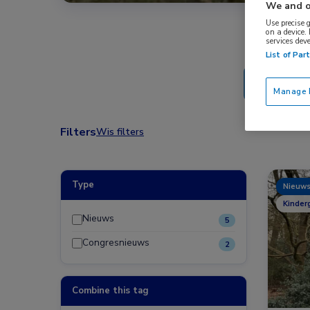
We and o
Use precise 
on a device.
services dev
List of Par
Manage P
Filters
Wis filters
Type
Nieuw
Kinder
Nieuws
5
Congresnieuws
2
Combine this tag