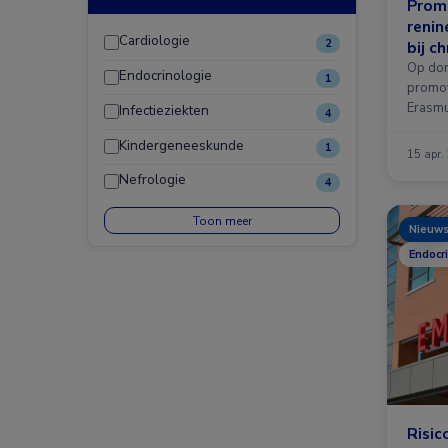
Promo
reni
Cardiologie
2
bij c
Op don
Endocrinologie
1
promov
Erasmus
Infectieziekten
4
Kindergeneeskunde
1
15 apr.
Nefrologie
4
Toon meer
Nieuw
Endocri
Risic