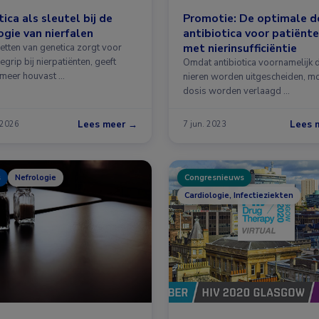
ica als sleutel bij de
Promotie: De optimale d
ogie van nierfalen
antibiotica voor patiënt
met nierinsufficiëntie
zetten van genetica zorgt voor
grip bij nierpatiënten, geeft
Omdat antibiotica voornamelijk 
 meer houvast …
nieren worden uitgescheiden, m
dosis worden verlaagd …
Lees meer →
Lees 
 2026
7 jun. 2023
s
Nefrologie
Congresnieuws
Cardiologie, Infectieziekten