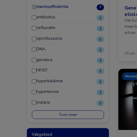
nierinsufficiëntie
Genet
7
etiol
antibiotica
1
Het in
meer be
ceftazidim
1
artsen
ciprofloxacine
1
DNA
1
29 jun.
genetica
1
HFrEF
1
Nieuw
hyperkaliëmie
1
hypertensie
1
malaria
1
Toon meer
Vakgebied