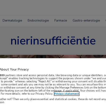
Dermatologie
Endocrinologie
Farmacie
Gastro-enterologie
nierinsufficiëntie
About Your Privacy
889
partners store and access personal data, like browsing data or unique identifiers, o
 Accept" enables tracking technologies to support the purposes shown under "we and our
 to provide," whereas selecting "Reject All" or withdrawing your consent will disable th
, some content and ads you see may not be as relevant to you. You can resurface this
 or withdraw consent at any time by clicking the Manage Preferences link on the bottom
the floating icon on the bottom-left of the webpage, if applicable]. Your choices will hav
For more details, refer to our Privacy Policy.
Privacy statement
ther not? Then we only place essential and statistical cookies, these do not record an
rson