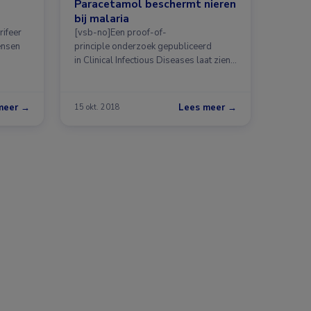
Paracetamol beschermt nieren
bij malaria
rifeer
[vsb-no]Een proof-of-
ensen
principle onderzoek gepubliceerd
in Clinical Infectious Diseases laat zien
…
meer →
Lees meer →
15 okt. 2018