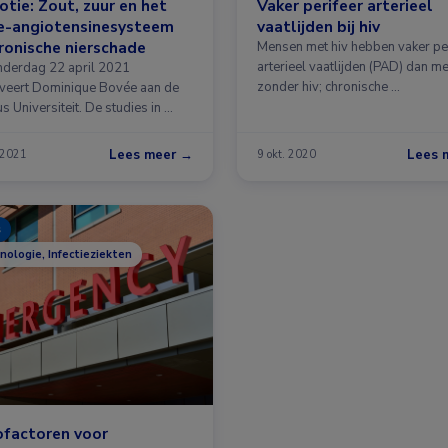
tie: Zout, zuur en het
Vaker perifeer arterieel
ne-angiotensinesysteem
vaatlijden bij hiv
hronische nierschade
Mensen met hiv hebben vaker pe
arterieel vaatlijden (PAD) dan m
derdag 22 april 2021
zonder hiv; chronische …
eert Dominique Bovée aan de
 Universiteit. De studies in …
Lees meer →
Lees 
 2021
9 okt. 2020
s
nologie, Infectieziekten
ofactoren voor