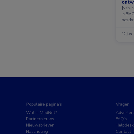
ontwi
[vsb-n
in BMC
beschr
12 jun.
Populaire pagina’s
Vragen
Wat is MedNet?
Adverter
Partnernieuws
FAQ’s
Nieuwsbrieven
Helpdesk
Nascholing
Contact