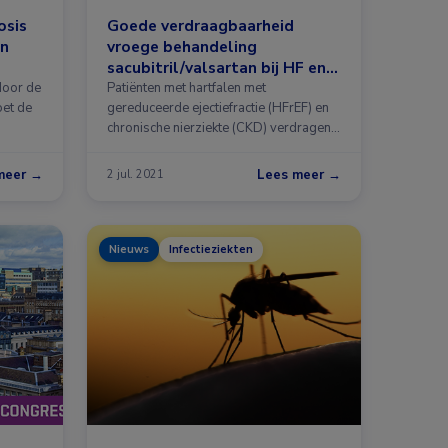
osis
Goede verdraagbaarheid
en
vroege behandeling
sacubitril/valsartan bij HF en
CKD
door de
Patiënten met hartfalen met
oet de
gereduceerde ejectiefractie (HFrEF) en
chronische nierziekte (CKD) verdragen
vroege …
meer →
Lees meer →
2 jul. 2021
Nieuws
Infectieziekten