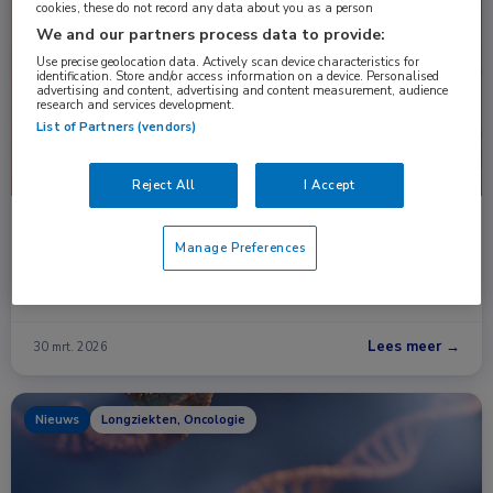
Nieuws
Dermatologie, Oncologie
Uitgelicht
cookies, these do not record any data about you as a person
We and our partners process data to provide:
Use precise geolocation data. Actively scan device characteristics for
identification. Store and/or access information on a device. Personalised
advertising and content, advertising and content measurement, audience
research and services development.
List of Partners (vendors)
Reject All
I Accept
9-jaarsdata CheckMate 238: nivolumab voor
Manage Preferences
gereseceerd stadium III/IV-melanoom
De definitieve 9-jaarsresultaten bevestigen dat adjuvante
behandeling met nivolumab leidt tot een …
Lees meer →
30 mrt. 2026
Nieuws
Longziekten, Oncologie