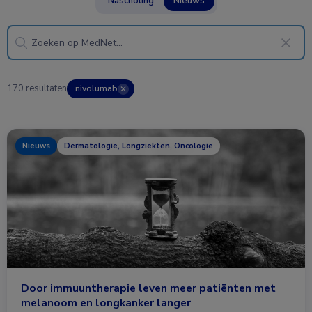
Nascholing
Nieuws
170 resultaten
nivolumab
✕
Nieuws
Dermatologie, Longziekten, Oncologie
Door immuuntherapie leven meer patiënten met
melanoom en longkanker langer