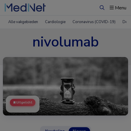
Menu
Zoeken
Alle vakgebieden
Cardiologie
Coronavirus (COVID-19)
Derm
nivolumab
Uitgelicht