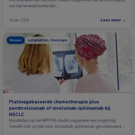
De resultaten van een fase I-studie suggereren dat de toevoeging
van het levende bacteriële …
Lees meer →
16 okt. 2024
Nieuws
Longziekten, Oncologie
Platinagebaseerde chemotherapie plus
pembrolizumab of nivolumab-ipilimumab bij
NSCLC
Resultaten van de NIPPON-studie suggereren een ongunstig
‘benefit-risk’-profiel voor nivolumab-ipilimumab gecombineerd …