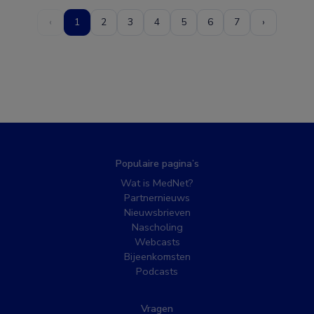
‹
1
2
3
4
5
6
7
›
Populaire pagina’s
Wat is MedNet?
Partnernieuws
Nieuwsbrieven
Nascholing
Webcasts
Bijeenkomsten
Podcasts
Vragen