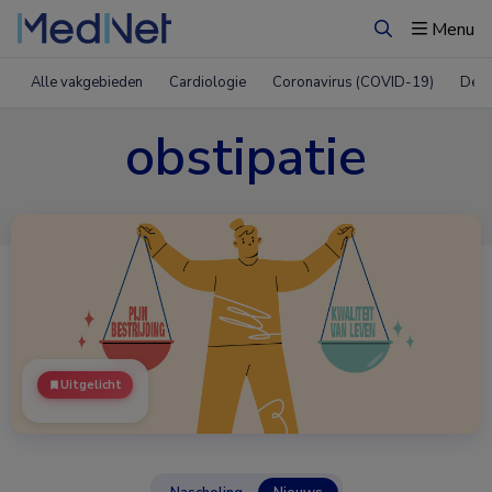
Menu
Zoeken
Alle vakgebieden
Cardiologie
Coronavirus (COVID-19)
Derm
obstipatie
Uitgelicht