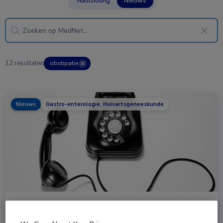
Nascholing
Nieuws
12 resultaten
obstipatie
✕
Nieuws
Gastro-enterologie, Huisartsgeneeskunde
Mensen met MDL-klachten kunnen vanaf nu hulplijn
bellen