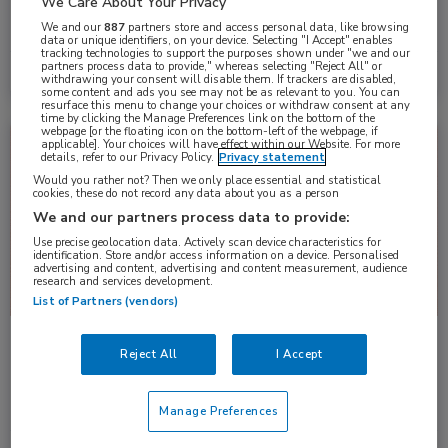
We Care About Your Privacy
MDL Fonds heeft een hulplijn gelanceerd voor mensen met maag-,
darm-, of leverklachten …
We and our
887
partners store and access personal data, like browsing
data or unique identifiers, on your device. Selecting "I Accept" enables
tracking technologies to support the purposes shown under "we and our
partners process data to provide," whereas selecting "Reject All" or
Lees meer →
27 okt. 2025
withdrawing your consent will disable them. If trackers are disabled,
some content and ads you see may not be as relevant to you. You can
resurface this menu to change your choices or withdraw consent at any
time by clicking the Manage Preferences link on the bottom of the
webpage [or the floating icon on the bottom-left of the webpage, if
Vergoedingen en Registraties
Farmacie, Gastro-enterologie
applicable]. Your choices will have effect within our Website. For more
details, refer to our Privacy Policy.
Privacy statement
Would you rather not? Then we only place essential and statistical
cookies, these do not record any data about you as a person
We and our partners process data to provide:
Use precise geolocation data. Actively scan device characteristics for
identification. Store and/or access information on a device. Personalised
advertising and content, advertising and content measurement, audience
research and services development.
List of Partners (vendors)
Advies: vergoed naldemedine (Rizmoic) voor
Reject All
I Accept
behandeling opioïdgeïnduceerde obstipatie (OIC)
Zorginstituut Nederland heeft de minister van Volksgezondheid,
Welzijn en Sport geadviseerd om naldemedine …
Manage Preferences