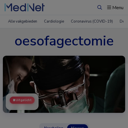
Menu
Zoeken
Alle vakgebieden
Cardiologie
Coronavirus (COVID-19)
Derm
oesofagectomie
Uitgelicht