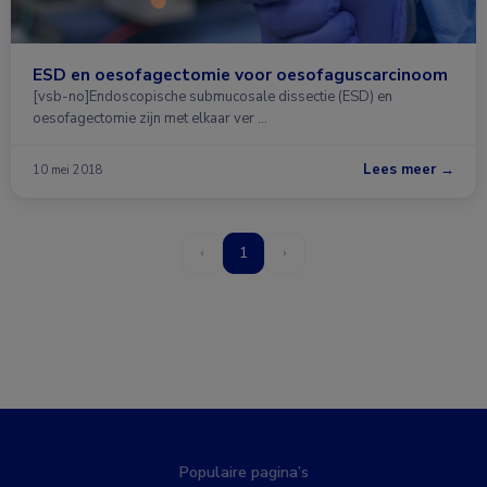
ESD en oesofagectomie voor oesofaguscarcinoom
[vsb-no]Endoscopische submucosale dissectie (ESD) en
oesofagectomie zijn met elkaar ver …
Lees meer →
10 mei 2018
‹
1
›
Populaire pagina’s