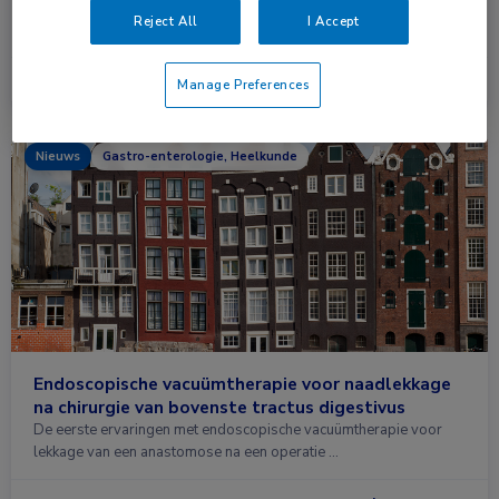
G-POEM lijkt een veilige en effectieve behandeling voor refractaire
Reject All
I Accept
gastroparese na een oesofagectomie, zo …
Lees meer →
6 mei 2026
Manage Preferences
Nieuws
Gastro-enterologie, Heelkunde
Endoscopische vacuümtherapie voor naadlekkage
na chirurgie van bovenste tractus digestivus
De eerste ervaringen met endoscopische vacuümtherapie voor
lekkage van een anastomose na een operatie …