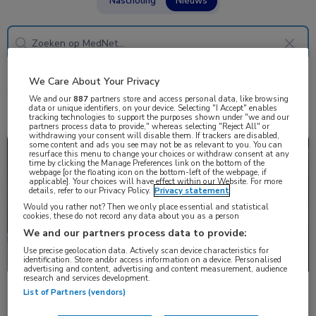
Nascholing
Nieuws
We Care About Your Privacy
6 resultaten
oesofagectomie
✕
We and our
887
partners store and access personal data, like browsing
data or unique identifiers, on your device. Selecting "I Accept" enables
tracking technologies to support the purposes shown under "we and our
partners process data to provide," whereas selecting "Reject All" or
withdrawing your consent will disable them. If trackers are disabled,
some content and ads you see may not be as relevant to you. You can
Nieuws
Gastro-enterologie
resurface this menu to change your choices or withdraw consent at any
time by clicking the Manage Preferences link on the bottom of the
webpage [or the floating icon on the bottom-left of the webpage, if
applicable]. Your choices will have effect within our Website. For more
details, refer to our Privacy Policy.
Privacy statement
Would you rather not? Then we only place essential and statistical
cookies, these do not record any data about you as a person
We and our partners process data to provide:
Use precise geolocation data. Actively scan device characteristics for
identification. Store and/or access information on a device. Personalised
advertising and content, advertising and content measurement, audience
research and services development.
G-POEM veilig en effectief bij refractaire
List of Partners (vendors)
gastroparese na oesofagectomie