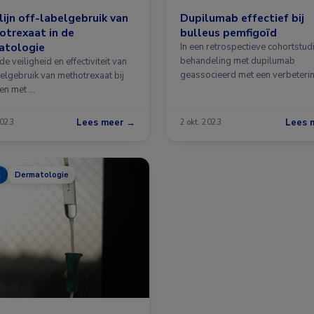
lijn off-labelgebruik van
Dupilumab effectief bij
trexaat in de
bulleus pemfigoïd
atologie
In een retrospectieve cohortstu
behandeling met dupilumab
de veiligheid en effectiviteit van
geassocieerd met een verbeteri
belgebruik van methotrexaat bij
de …
ten met …
Lees meer →
Lees 
2023
2 okt. 2023
s
Dermatologie