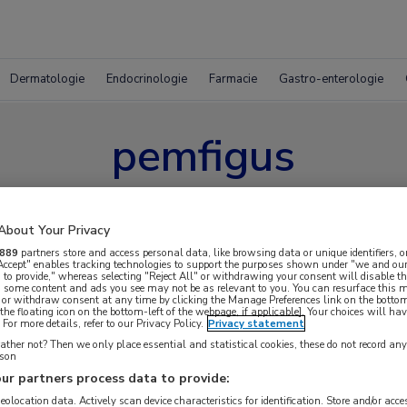
Dermatologie
Endocrinologie
Farmacie
Gastro-enterologie
pemfigus
About Your Privacy
889
partners store and access personal data, like browsing data or unique identifiers, o
 Accept" enables tracking technologies to support the purposes shown under "we and our
 to provide," whereas selecting "Reject All" or withdrawing your consent will disable th
, some content and ads you see may not be as relevant to you. You can resurface this
 or withdraw consent at any time by clicking the Manage Preferences link on the bottom
the floating icon on the bottom-left of the webpage, if applicable]. Your choices will hav
For more details, refer to our Privacy Policy.
Privacy statement
ther not? Then we only place essential and statistical cookies, these do not record an
rson
ur partners process data to provide:
geolocation data. Actively scan device characteristics for identification. Store and/or acc