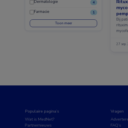
Ritux
Dermatologie
4
mycof
Farmacie
1
pemph
Bij pa
Toon meer
rituxi
mycofe
van ee
27 sep.
Populaire pagina’s
Vragen
Wat is MedNet?
Adverter
Partnernieuws
FAQ’s