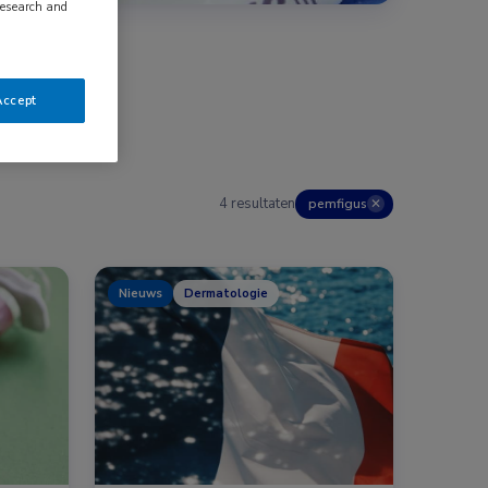
research and
Accept
4 resultaten
pemfigus
✕
Nieuws
Dermatologie