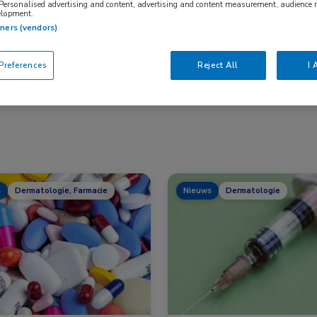
 Personalised advertising and content, advertising and content measurement, audience 
elopment.
tners (vendors)
Nascholing
Nieuws
references
Reject All
I 
s
Dermatologie, Farmacie
Nieuws
Dermatologie