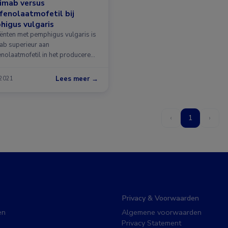
imab versus
enolaatmofetil bij
igus vulgaris
tiënten met pemphigus vulgaris is
mab superieur aan
nolaatmofetil in het produceren
n …
Lees meer →
 2021
‹
1
›
Privacy & Voorwaarden
en
Algemene voorwaarden
Privacy Statement