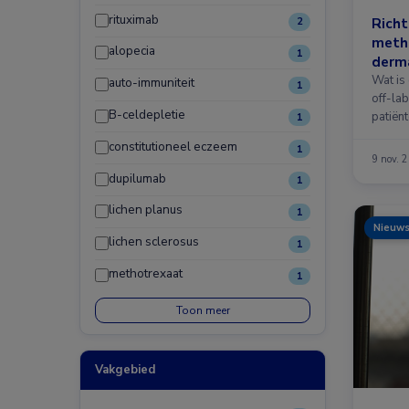
rituximab
Richt
2
metho
alopecia
1
derm
Wat is 
auto-immuniteit
1
off-la
B-celdepletie
patiën
1
constitutioneel eczeem
1
9 nov. 
dupilumab
1
lichen planus
1
Nieuw
lichen sclerosus
1
methotrexaat
1
Toon meer
Vakgebied