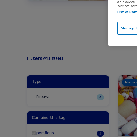
on a device.
services dev
List of Par
Manage P
Filters
Wis filters
Type
Nieuw
Nieuws
4
Combine this tag
pemfigus
4