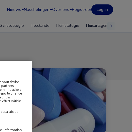
Nieuws
Nascholingen
Over ons
Registreer
Log in
Gynaecologie
Heelkunde
Hematologie
Huisartsgeneeskunde
n your device.
 partners
em. If trackers
 menu to change
 of the
e effect within
y data about
ess information