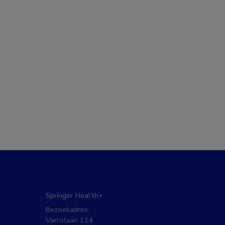
Springer Health+
Bezoekadres:
Varrolaan 114