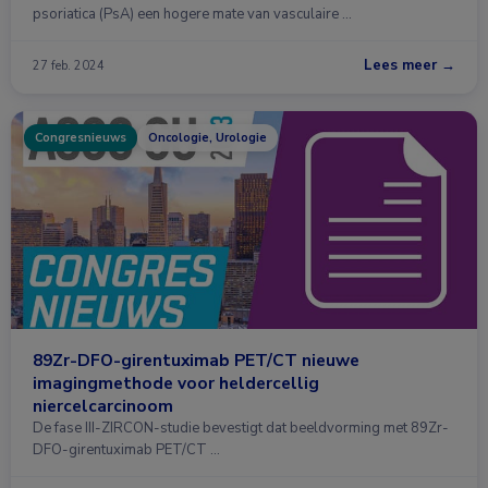
psoriatica (PsA) een hogere mate van vasculaire …
Lees meer →
27 feb. 2024
Congresnieuws
Oncologie, Urologie
89Zr-DFO-girentuximab PET/CT nieuwe
imagingmethode voor heldercellig
niercelcarcinoom
De fase III-ZIRCON-studie bevestigt dat beeldvorming met 89Zr-
DFO-girentuximab PET/CT …