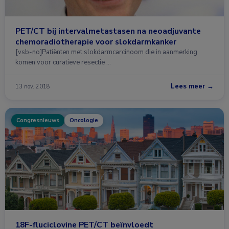
PET/CT bij intervalmetastasen na neoadjuvante
chemoradiotherapie voor slokdarmkanker
[vsb-no]Patiënten met slokdarmcarcinoom die in aanmerking
komen voor curatieve resectie …
Lees meer →
13 nov. 2018
Congresnieuws
Oncologie
18F-fluciclovine PET/CT beïnvloedt