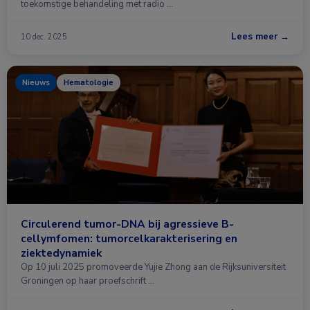
toekomstige behandeling met radio …
Lees meer →
10 dec. 2025
Nieuws
Hematologie
Circulerend tumor-DNA bij agressieve B-
cellymfomen: tumorcelkarakterisering en
ziektedynamiek
Op 10 juli 2025 promoveerde Yujie Zhong aan de Rijksuniversiteit
Groningen op haar proefschrift …