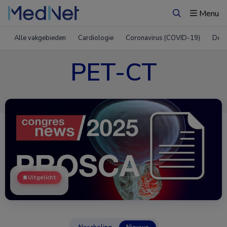
Menu
Zoeken
Alle vakgebieden
Cardiologie
Coronavirus (COVID-19)
Derm
PET-CT
Uitgelicht