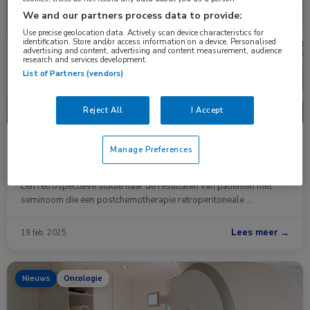
Congresnieuws
Oncologie, Urologie
We and our partners process data to provide:
Use precise geolocation data. Actively scan device characteristics for
identification. Store and/or access information on a device. Personalised
advertising and content, advertising and content measurement, audience
research and services development.
List of Partners (vendors)
Reject All
I Accept
Retroperitoneale lymfeklierdissectie na
Manage Preferences
chemotherapie leidt tot hoge genezingskans bij
gemetastaseerd seminoom
Een retrospectieve studie naar de resultaten van patiënten met
seminoom die een postchemotherapie retroperitoneale …
Lees meer →
19 feb. 2025
Nieuws
Oncologie